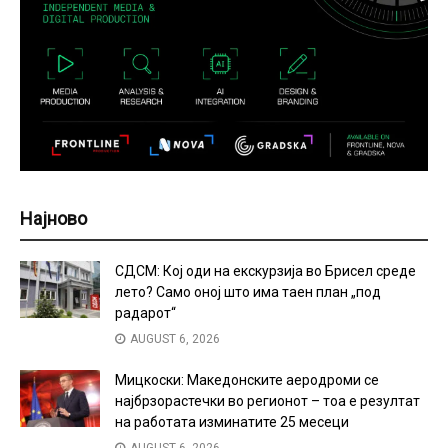
Најново
СДСМ: Кој оди на екскурзија во Брисел среде
лето? Само оној што има таен план „под
радарот“
AUGUST 6, 2026
Мицкоски: Македонските аеродроми се
најбрзорастечки во регионот – тоа е резултат
на работата изминатите 25 месеци
AUGUST 6, 2026