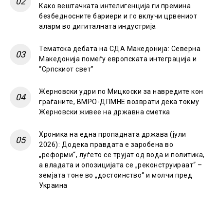
Како вештачката интелигенција ги премина
безбедносните бариери и го вклучи црвениот
аларм во дигиталната индустрија
Тематска дебата на СДА Македонија: Северна
Македонија помеѓу европската интеграција и
“Српскиот свет”
Жерновски удри по Мицкоски за навредите кон
граѓаните, ВМРО-ДПМНЕ возврати дека токму
Жерновски живее на државна сметка
Хроника на една пропадната држава (јули
2026): Додека правдата е заробена во
„реформи“, луѓето се трујат од вода и политика,
а владата и опозицијата се „реконструираат“ –
земјата тоне во „достоинство“ и молчи пред
Украина