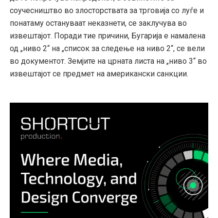
соучесништво во злосторствата за трговија со луѓе и
понатаму остануваат неказнети, се заклучува во
извештајот. Поради тие причини, Бугарија е намалена
од „ниво 2“ на „список за следење на ниво 2“, се вели
во документот. Земјите на црната листа на „ниво 3“ во
извештајот се предмет на американски санкции.