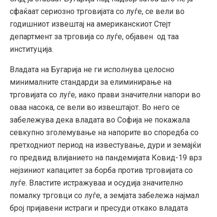
сфаќаат сериозно трговијата со луѓе, се вели во
годишниот извештај на американскиот Стејт
департмент за трговија со луѓе, објавен од таа
институција.
Владата на Бугарија не ги исполнува целосно
минималните стандарди за елиминирање на
трговијата со луѓе, иако прави значителни напори во
оваа насока, се вели во извештајот. Во него се
забележува дека владата во Софија не покажала
севкупно зголемување на напорите во споредба со
претходниот период на известување, дури и земајќи
го предвид влијанието на пандемијата Ковид-19 врз
нејзиниот капацитет за борба против трговијата со
луѓе. Властите истражуваа и осудија значително
помалку трговци со луѓе, а земјата забележа најмал
број пријавени истраги и пресуди откако владата