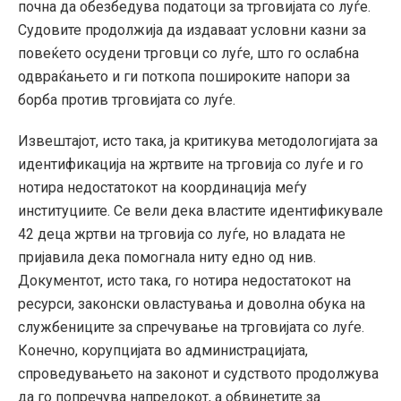
почна да обезбедува податоци за трговијата со луѓе.
Судовите продолжија да издаваат условни казни за
повеќето осудени трговци со луѓе, што го ослабна
одвраќањето и ги поткопа пошироките напори за
борба против трговијата со луѓе.
Извештајот, исто така, ја критикува методологијата за
идентификација на жртвите на трговија со луѓе и го
нотира недостатокот на координација меѓу
институциите. Се вели дека властите идентификувале
42 деца жртви на трговија со луѓе, но владата не
пријавила дека помогнала ниту едно од нив.
Документот, исто така, го нотира недостатокот на
ресурси, законски овластувања и доволна обука на
службениците за спречување на трговијата со луѓе.
Конечно, корупцијата во администрацијата,
спроведувањето на законот и судството продолжува
да го попречува напредокот, а обвинетите за