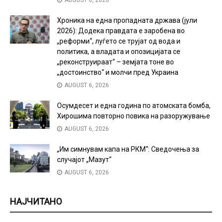
Хроника на една пропадната држава (јули
2026): Додека правдата е заробена во
„реформи“, луѓето се трујат од вода и
политика, а владата и опозицијата се
„реконструираат“ – земјата тоне во
„достоинство“ и молчи пред Украина
AUGUST 6, 2026
Осумдесет и една година по атомската бомба,
Хирошима повторно повика на разоружување
AUGUST 6, 2026
„Им симнувам капа на РКМ“: Сведочења за
случајот „Мазут“
AUGUST 6, 2026
НАЈЧИТАНО