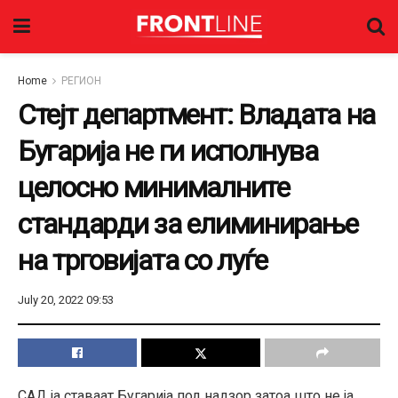
Home
РЕГИОН
Стејт департмент: Владата на
Бугарија не ги исполнува
целосно минималните
стандарди за елиминирање
на трговијата со луѓе
July 20, 2022 09:53
САД ја ставаат Бугарија под надзор затоа што не ја