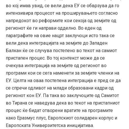
во кој имав увид, се вели дека ЕУ се обврзува да го
интензивира процесот на проширувањето согласно
напредокот во реформите кои секоја од земјите од
регионот ќе ги направи одделно. Во еден од
параграфите на овие нацрт заклучоци исто така се
вели дека интеграцијата на земјите до Западен
Балкан ќе се случува постепено во текот на самиот
пристапен процес. Во тој контекст може да се
очекува интеграција на земјите од регионот во
програми кои се сега наменети за земјите членки на
ЕУ. Целта на оваа постепена интеграција е пред се да
се спречи одливот на млади образовани кадри од
регионот кон ЕУ. Па така во заклучоците од Самитот
во Тирана се наведува дека во текот на пристапниот
процес ќе бидат отворени вратите на програмите
како Еразмус плус, Европскиот солидарен корпус и
Европската Универзитетска иницијатива.