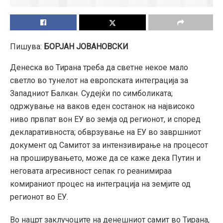
Пишува:
БОРЈАН ЈОВАНОВСКИ
Денеска во Тирана треба да светне некое мало
светло во тунелот на европската интеграција за
Западниот Балкан. Судејќи по симболиката;
одржување на ваков еден состанок на највисоко
ниво првпат вон ЕУ во земја од регионот, и според
декларативноста; обврзување на ЕУ во завршниот
документ од Самитот за интензивирање на процесот
на проширувањето, може да се каже дека Путин и
неговата агресивност сепак го реанимираа
комираниот процес на интеграција на земјите од
регионот во ЕУ.
Во нацрт заклучоците на денешниот самит во Тирана,