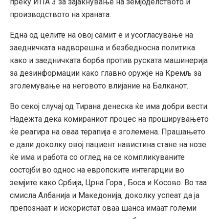
преку ИПА 3 за зајакнување на земјоделството и
производството на храната.
Една од целите на овој самит е и усогласување на
заедничката надворешна и безбедносна политика
како и заедничката борба против руската машинерија
за дезинформации како главно оружје на Кремљ за
зголемување на неговото влијание на Балканот.
Во секој случај од Тирана денеска ќе има добри вести.
Надежта дека комираниот процес на проширувањето
ќе реагира на оваа терапија е зголемена. Прашањето
е дали доколку овој пациент навистина стане на нозе
ќе има и работа со оглед на се компликуваните
состојби во однос на европските интегарции во
земјите како Србија, Црна Гора , Боса и Косово. Во таа
смисла Албанија и Македонија, доколку успеат да ја
препознаат и искористат оваа шанса имаат големи