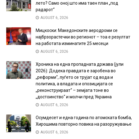
лето? Само оној што има таен план „под
радарот“
AUGUST 6, 2026
Мицкоски: Македонските аеродроми се
најбрзорастечки во регионот – тоа е резултат
на работата изминатите 25 месеци
AUGUST 6, 2026
Хроника на една пропадната држава (јули
2026): Додека правдата е заробена во
„реформи“, луѓето се трујат од вода и
политика, а владата и опозицијата се
„реконструираат“ – земјата тоне во
„достоинство“ и молчи пред Украина
AUGUST 6, 2026
Осумдесет и една година по атомската бомба,
Хирошима повторно повика на разоружување
AUGUST 6, 2026