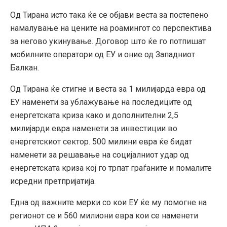
Од Тирана исто така ќе се објави веста за постепено
намалување на цените на роамингот со перспектива
за негово укинување. Договор што ќе го потпишат
мобилните оператори од ЕУ и оние од Западниот
Балкан.
Од Тирана ќе стигне и веста за 1 милијарда евра од
ЕУ наменети за ублажување на последиците од
енергетската криза како и дополнителни 2,5
милијарди евра наменети за инвестиции во
енергетскиот сектор. 500 милини евра ќе бидат
наменети за решавање на социјалниот удар од
енергетската криза кој го трпат граѓаните и помалите
исредни претпријатија.
Една од важните мерки со кои ЕУ ќе му помогне на
регионот се и 560 милиони евра кои се наменети