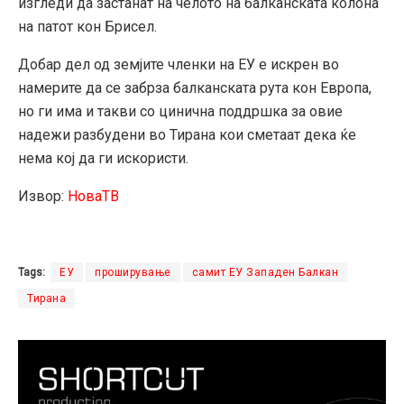
изгледи да застанат на челото на балканската колона
на патот кон Брисел.
Добар дел од земјите членки на ЕУ е искрен во
намерите да се забрза балканската рута кон Европа,
но ги има и такви со цинична поддршка за овие
надежи разбудени во Тирана кои сметаат дека ќе
нема кој да ги искористи.
Извор:
НоваТВ
Tags:
ЕУ
проширување
самит ЕУ Западен Балкан
Тирана