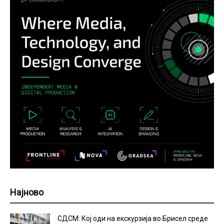
Најново
СДСМ: Кој оди на екскурзија во Брисел среде