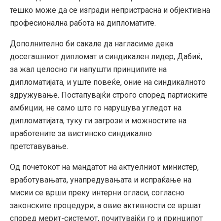
тешко може да се изгради непристрасна и објективна
професионална работа на дипломатите.
Дополнително би сакале да нагласиме дека
досегашниот дипломат и синдикален лидер, Дабиќ,
за жал целосно ги напушти принципите на
дипломатијата, и уште повеќе, оние на синдикалното
здружување. Постапувајќи строго според партиските
амбиции, не само што го нарушува угледот на
дипломатијата, туку ги загрози и можностите на
вработените за вистинско синдикално
претставување.
Од почетокот на мандатот на актуелниот министер,
вработувањата, унапредувањата и испраќање на
мисии се врши преку интерни огласи, согласно
законските процедури, а овие активности се вршат
според мерит-системот, почитувајќи го и принципот