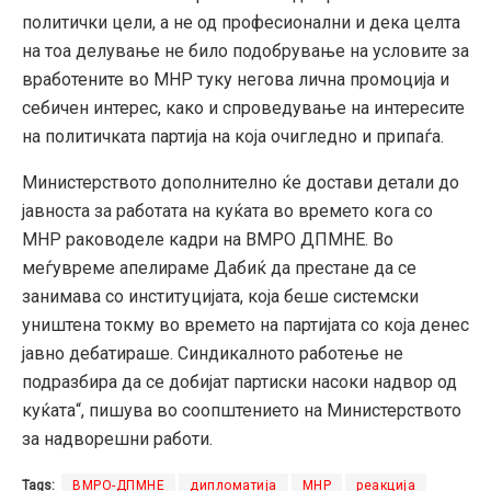
политички цели, а не од професионални и дека целта
на тоа делување не било подобрување на условите за
вработените во МНР туку негова лична промоција и
себичен интерес, како и спроведување на интересите
на политичката партија на која очигледно и припаѓа.
Министерството дополнително ќе достави детали до
јавноста за работата на куќата во времето кога со
МНР раководеле кадри на ВМРО ДПМНЕ. Во
меѓувреме апелираме Дабиќ да престане да се
занимава со институцијата, која беше системски
уништена токму во времето на партијата со која денес
јавно дебатираше. Синдикалното работење не
подразбира да се добијат партиски насоки надвор од
куќата“, пишува во соопштението на Министерството
за надворешни работи.
Tags:
ВМРО-ДПМНЕ
дипломатија
МНР
реакција