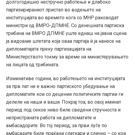
долгогодишнo нестручно работење и длабоко
партизирираниот пристап во водењето на
институцијата во времето кога со МНР раководат
министри од ВМРО-ДПМНЕ. Со денешната партиска
трибина на ВМРО ДПМНЕ уште еднаш на јавна сцена
ја видовме штетата која оваа партија ѝ ја нанесе на
дипломатијата преку партизацијата на
Министерството токму за време на министерувањето
на лицата од трибината.
Изминативе години, во работењето на институцијата
за прв пат не е важно партиското убедување на
дипломатите кои со децении политичките партии ги
делеле на наши и ваши. Покрај тоа, во овој иминат
период под секое ниво биле сведени стручноста и
непристраната работа на дипломатите и
амбасадорите. Во тој период, за први луѓе по
амбасадите биле праќани слаткари и слично – со кои