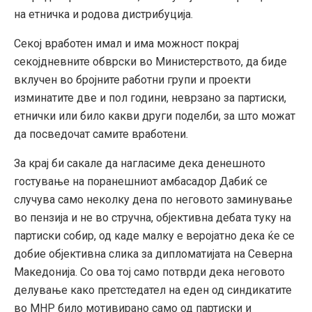
на етничка и родова дистрибуција.
Секој вработен имал и има можност покрај
секојдневните обврски во Министерството, да биде
вклучен во бројните работни групи и проекти
изминатите две и пол години, неврзано за партиски,
етнички или било какви други поделби, за што можат
да посведочат самите вработени.
За крај би сакале да нагласиме дека денешното
гостување на поранешниот амбасадор Дабиќ се
случува само неколку дена по неговото заминување
во пензија и не во стручна, објективна дебата туку на
партиски собир, од каде малку е веројатно дека ќе се
добие објективна слика за дипломатијата на Северна
Македонија. Со ова тој само потврди дека неговото
делување како претстедател на еден од синдикатите
во МНР било мотивирано само од партиски и