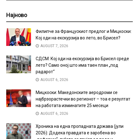
Најново
Филипче за Францускиот предлог и Мицкоски:
Кој оди на екскурзија во лето, во Брисел?
AUGUST 7, 2026
СДСМ: Кој оди на екскурзија во Брисел среде
лето? Само оној што има таен план „под
радарот“
AUGUST 6, 2026
Мицкоски: Македонските аеродроми се
најбрзорастечки во регионот – тоа е резултат
на работата изминатите 25 месеци
AUGUST 6, 2026
Хроника на една пропадната држава (јули
2026): Додека правдата е заробена во