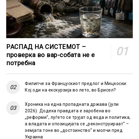
РАСПАД НА СИСТЕМОТ –
проверка во вар-собата не е
потребна
Филипче за Францускиот предлог и Мицкоски:
Кој оди на екскурзија во лето, во Брисел?
Хроника на една пропадната држава (јули
2026): Додека правдата е заробена во
„реформи“, луѓето се трујат од вода и политика,
а владата и опозицијата се „реконструираат“ –
земјата тоне во „достоинство“ и молчи пред
Украина