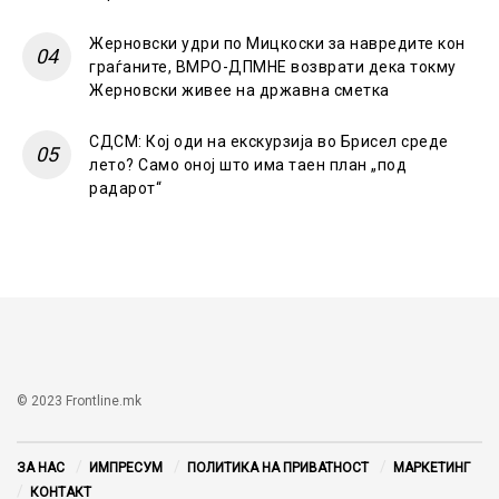
Жерновски удри по Мицкоски за навредите кон
граѓаните, ВМРО-ДПМНЕ возврати дека токму
Жерновски живее на државна сметка
СДСМ: Кој оди на екскурзија во Брисел среде
лето? Само оној што има таен план „под
радарот“
© 2023 Frontline.mk
ЗА НАС
ИМПРЕСУМ
ПОЛИТИКА НА ПРИВАТНОСТ
МАРКЕТИНГ
КОНТАКТ