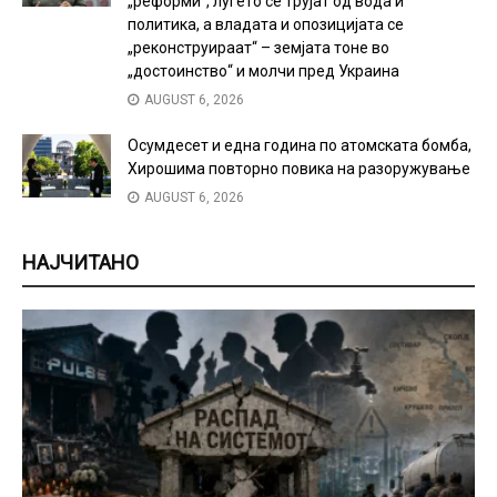
„реформи“, луѓето се трујат од вода и
политика, а владата и опозицијата се
„реконструираат“ – земјата тоне во
„достоинство“ и молчи пред Украина
AUGUST 6, 2026
Осумдесет и една година по атомската бомба,
Хирошима повторно повика на разоружување
AUGUST 6, 2026
НАЈЧИТАНО