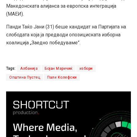
Македонската алијанса за европска интеграција
(МАЕИ).
Панди Таќо Јани (31) беше кандидат на Партијата на
слободата која ја предводи опозициската изборна
коалиција „Заедно победуваме”.
Tags:
Албанија
Бојан Маричиќ
избори
Општина Пустец
Пали Колефски