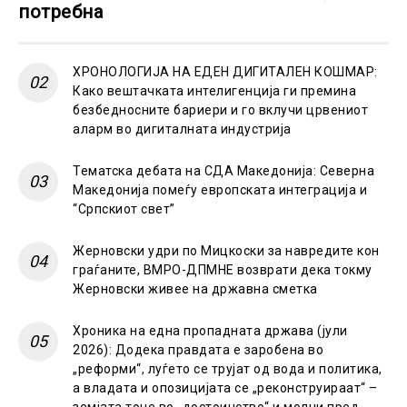
потребна
ХРОНОЛОГИЈА НА ЕДЕН ДИГИТАЛЕН КОШМАР:
Како вештачката интелигенција ги премина
безбедносните бариери и го вклучи црвениот
аларм во дигиталната индустрија
Тематска дебата на СДА Македонија: Северна
Македонија помеѓу европската интеграција и
“Српскиот свет”
Жерновски удри по Мицкоски за навредите кон
граѓаните, ВМРО-ДПМНЕ возврати дека токму
Жерновски живее на државна сметка
Хроника на една пропадната држава (јули
2026): Додека правдата е заробена во
„реформи“, луѓето се трујат од вода и политика,
а владата и опозицијата се „реконструираат“ –
земјата тоне во „достоинство“ и молчи пред