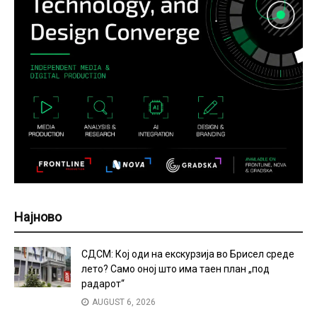
Најново
СДСМ: Кој оди на екскурзија во Брисел среде
лето? Само оној што има таен план „под
радарот“
AUGUST 6, 2026