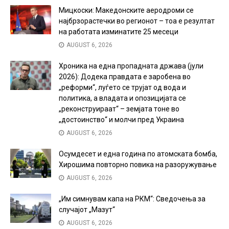
Мицкоски: Македонските аеродроми се
најбрзорастечки во регионот – тоа е резултат
на работата изминатите 25 месеци
AUGUST 6, 2026
Хроника на една пропадната држава (јули
2026): Додека правдата е заробена во
„реформи“, луѓето се трујат од вода и
политика, а владата и опозицијата се
„реконструираат“ – земјата тоне во
„достоинство“ и молчи пред Украина
AUGUST 6, 2026
Осумдесет и една година по атомската бомба,
Хирошима повторно повика на разоружување
AUGUST 6, 2026
„Им симнувам капа на РКМ“: Сведочења за
случајот „Мазут“
AUGUST 6, 2026