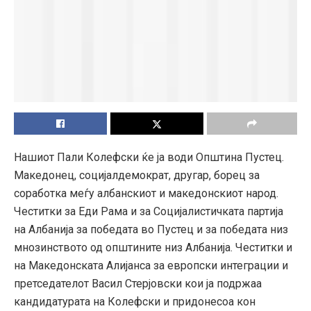
Нашиот Пали Колефски ќе ја води Општина Пустец.
Македонец, социјалдемократ, другар, борец за
соработка меѓу албанскиот и македонскиот народ.
Честитки за Еди Рама и за Социјалистичката партија
на Албанија за победата во Пустец и за победата низ
мнозинството од општините низ Албанија. Честитки и
на Македонската Алијанса за европски интеграции и
претседателот Васил Стерјовски кои ја подржаа
кандидатурата на Колефски и придонесоа кон