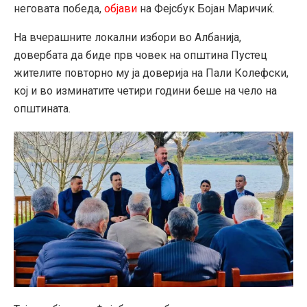
неговата победа,
објави
на Фејсбук Бојан Маричиќ.
На вчерашните локални избори во Албанија,
довербата да биде прв човек на општина Пустец
жителите повторно му ја доверија на Пали Колефски,
кој и во изминатите четири години беше на чело на
општината.