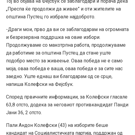
Тој во објава на Фејсбук се заблагодари и порача дека
„Преспа ќе продолжи да живее” и оти жителите на
општина Пустец го избрале најдоброто.
-Драги мои, прво да ви се заблагодарам на огромната
и безрезервна поддршка на овие избори.
Продолжуваме со макотрпна работа, продолжуваме
да работиме за општина Пустец да стане уште
подобро место за живеење. Оваа победа не е само
моја, оваа победа е ваша, оваа победа е за сите нас
заедно. Уште еднаш ви благодарам од се срце,
напиша Колефски на Фејсбук.
Според првичните информации, за Колефски гласале
63,8 отсто, додека за неговиот противкандидат Панди
Јани 36, 2 отсто.
Пали Андон Колефски (43) на изборите беше
кандидат на Социјалистичката партија, поддржан од