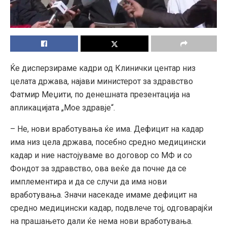
Ќе дисперзираме кадри од Клинички центар низ
целата држава, најави министерот за здравство
Фатмир Меџити, по денешната презентација на
апликацијата „Мое здравје“.
– Не, нови вработувања ќе има. Дефицит на кадар
има низ цела држава, посебно средно медицински
кадар и ние настојуваме во договор со МФ и со
Фондот за здравство, ова веќе да почне да се
имплементира и да се случи да има нови
вработувања. Значи насекаде имаме дефицит на
средно медицински кадар, подвлече тој, одговарајќи
на прашањето дали ќе нема нови вработувања.