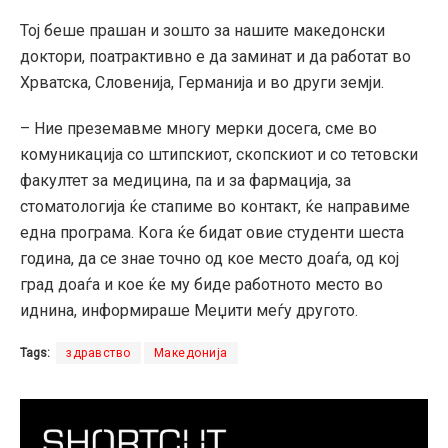
Тој беше прашан и зошто за нашите македонски
доктори, поатрактивно е да заминат и да работат во
Хрватска, Словенија, Германија и во други земји.
– Ние преземавме многу мерки досега, сме во
комуникација со штипскиот, скопскиот и со тетовски
факултет за медицина, па и за фармација, за
стоматологија ќе стапиме во контакт, ќе направиме
една програма. Кога ќе бидат овие студенти шеста
година, да се знае точно од кое место доаѓа, од кој
град доаѓа и кое ќе му биде работното место во
иднина, информираше Меџити меѓу другото.
Tags:
здравство
Македонија