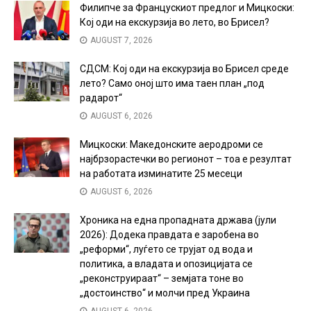
Филипче за Францускиот предлог и Мицкоски:
Кој оди на екскурзија во лето, во Брисел?
AUGUST 7, 2026
СДСМ: Кој оди на екскурзија во Брисел среде
лето? Само оној што има таен план „под
радарот“
AUGUST 6, 2026
Мицкоски: Македонските аеродроми се
најбрзорастечки во регионот – тоа е резултат
на работата изминатите 25 месеци
AUGUST 6, 2026
Хроника на една пропадната држава (јули
2026): Додека правдата е заробена во
„реформи“, луѓето се трујат од вода и
политика, а владата и опозицијата се
„реконструираат“ – земјата тоне во
„достоинство“ и молчи пред Украина
AUGUST 6, 2026