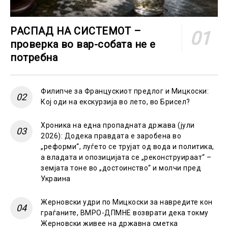
РАСПАД НА СИСТЕМОТ –
проверка во вар-собата не е
потребна
Филипче за Францускиот предлог и Мицкоски:
Кој оди на екскурзија во лето, во Брисел?
Хроника на една пропадната држава (јули
2026): Додека правдата е заробена во
„реформи“, луѓето се трујат од вода и политика,
а владата и опозицијата се „реконструираат“ –
земјата тоне во „достоинство“ и молчи пред
Украина
Жерновски удри по Мицкоски за навредите кон
граѓаните, ВМРО-ДПМНЕ возврати дека токму
Жерновски живее на државна сметка