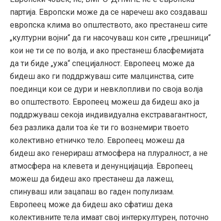
партија. Европски може да се наречеш ако создаваш
европска клима во општеството, ако престанеш сите
„културни војни“ да ги насочуваш кон сите „грешници“
кои не ти се по волја, и ако престанеш бласфемијата
да ти биде „ужа“ специјалност. Европеец може да
бидеш ако ги поддржуваш сите малцинства, сите
поединци кои се дури и невклопливи по своја волја
во општеството. Европеец можеш да бидеш ако ја
поддржуваш секоја индивидуална екстравагантност,
без разлика дали тоа ќе ти го вознемири твоето
колективно етничко тело. Европеец можеш да
бидеш ако генерираш атмосфера на плуралност, а не
атмосфера на клевета и денунцијација. Европеец
можеш да бидеш ако престанеш да лажеш,
спинуваш или зацапаш во гаден популизам.
Европеец може да бидеш ако сфатиш дека
колективните тела имаат свој интеркултурен, поточно