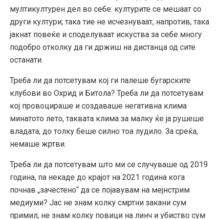
мултикултурен дел во себе: културите се мешаат со
други култури; така тие не исчезнуваат, напротив, така
јакнат повеќе и споделуваат искуства за себе многу
подобро отколку да ги држиш на дистанца од сите
останати.
Треба ли да потсетувам кој ги палеше бугарските
клубови во Охрид и Битола? Треба ли да потсетувам
кој провоцираше и создаваше негативна клима
минатото лето, таквата клима за малку ќе ја рушеше
владата, до толку беше силно тоа лудило. За среќа,
немаше жртви.
Треба ли да потсетувам што ми се случуваше од 2019
година, па некаде до крајот на 2021 година кога
почнав „зачестено“ да се појавувам на мејнстрим
медиуми? Јас не знам колку смртни закани сум
примил, не знам колку повици на линч и убиство сум