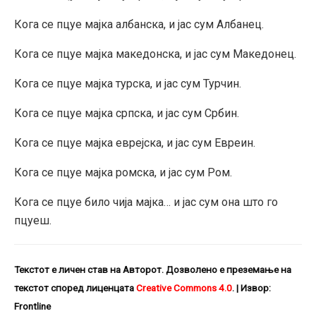
Кога се пцуе мајка албанска, и јас сум Албанец.
Кога се пцуе мајка македонска, и јас сум Македонец.
Кога се пцуе мајка турска, и јас сум Турчин.
Кога се пцуе мајка српска, и јас сум Србин.
Кога се пцуе мајка еврејска, и јас сум Евреин.
Кога се пцуе мајка ромска, и јас сум Ром.
Кога се пцуе било чија мајка… и јас сум она што го
пцуеш.
Текстот е личен став на Авторот. Дозволено е преземање на
текстот според лиценцата
Creative
Commons
4.0
.
| Извор:
Frontline