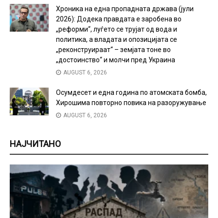
Хроника на една пропадната држава (јули
2026): Додека правдата е заробена во
„реформи“, луѓето се трујат од вода и
политика, а владата и опозицијата се
„реконструираат“ – земјата тоне во
„достоинство“ и молчи пред Украина
AUGUST 6, 2026
Осумдесет и една година по атомската бомба,
Хирошима повторно повика на разоружување
AUGUST 6, 2026
НАЈЧИТАНО