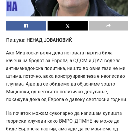
Пишува:
НЕНАД ЈОВАНОВИЌ
Aко Мицкоски вели дека неговата партија била
качена на бродот за Европа, а СДСМ и ДУИ воделе
антимакедонска политика, нешто во овие тези не ми
штима, поточно, вака конструирана теза е неописиво
глупава. Ајде да се обидеме да објасниме зошто
Мицкоски, од неговото политичко делување,
покажува дека од Европа е далеку светлосни години.
На почеток можам сувопарно да напишам купишта
теориски клучеви како ВМРО-ДПМНЕ не може да
биде Европска партија, ама ајде да се мавнеме од