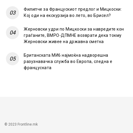
Филипче за Францускиот предлог и Мицкоски:
Кој оди на екскурзија во лето, во Брисел?
Жерновски удри по Мицкоски за навредите кон
граѓаните, ВМРО-ДПМНЕ возврати дека токму
Жерновски живее на државна сметка
Британската МИ6 најмоќна надворешна
разузнавачка служба во Европа, следна е
француската
© 2023 Frontline.mk