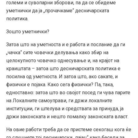
големи и сувопарни зборови, па да се обидеме
уметнички да ја „прочачкаме“ десничарската
политика.
Зошто уметнички?
Затоа што на уметноста и е работа и послание да ги
„чачка“ сите човечки делувања како збир на
целокупното човечко однесување и, на крајот на
краиштата – затоа што десничарската политика е
посилна од уметноста. И затоа што, ако сакате, и
физички е појака. Како сега физички? Па, така,
едноставно: затоа што во својот посед ги чува парите
на Локалните самоуправи, ги држи локалните
институции, ги штелува и средствата за принуда, ја
држи законската и нешто помалку законската власт.
На овие работи треба да се пристеме секогаш кога ќе
го слушнете тој десничарски „пајац“ како беседи за