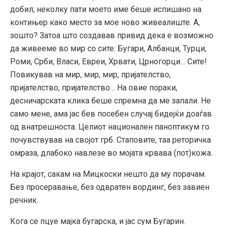
добил; неколку пати моето име беше испишано на
контињер како место за мое ново живеалиште. А,
зошто? Затоа што создавав привид дека е возможно
да живееме во мир со сите: Бугари, Албанци, Турци,
Роми, Срби, Власи, Евреи, Хрвати, Црногорци… Сите!
Повикував на мир, мир, мир, пријателство,
пријателство, пријателство… На овие пораки,
десничарската клика беше спремна да ме запали. Не
само мене, ама јас бев посебен случај бидејќи доаѓав
од внатрешноста. Целиот национален паноптикум го
почувствував на својот грб. Стаповите, таа реторичка
омраза, длабоко навлезе во мојата крвава (пот)кожа.
На крајот, сакам на Мицкоски нешто да му порачам.
Без просеравање, без одвратен вординг, без завиен
речник.
Кога се пцуе мајка бугарска, и јас сум Бугарин.