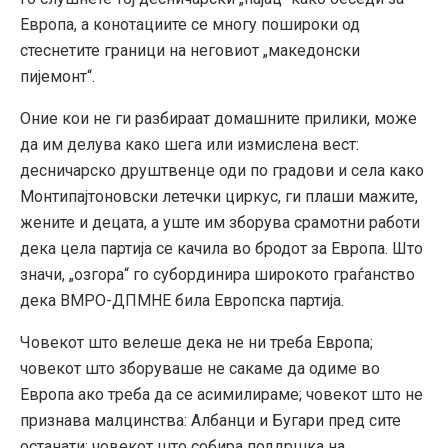
Европа, а конотациите се многу пошироки од
стеснетите граници на неговиот „македонски
пијемонт“.
Оние кои не ги разбираат домашните прилики, може
да им делува како шега или измислена вест:
десничарско друштвенце оди по градови и села како
Монтипајтоновски летечки циркус, ги плаши мажите,
жените и децата, а уште им зборува срамотни работи
дека цела партија се качила во бродот за Европа. Што
значи, „озгора“ го субординира широкото граѓанство
дека ВМРО-ДПМНЕ била Европска партија.
Човекот што велеше дека не ни треба Европа;
човекот што зборуваше не сакаме да одиме во
Европа ако треба да се асимилираме; човекот што не
признава малцинства: Албанци и Бугари пред сите
останати; човекот што собира поддршка на