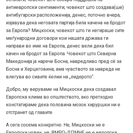
антиевропски сентименти; човекот што создава(ше)
антибугарски расположенија, денес, поточно вчера,
изјавува дека неговата партија била качена на бродот
за Европа? Мицкоски, човекот што ги негираше сите
меѓународни договори кои нашата држава ги
направи во име на Европа, денес вели дека бил
качен на бродот за Европа. Човекот што Северна
Македонија ја нарече Босна, навредливо пред сè за
Босна и Херцеговина, ама чувството за навреда не
влегува во сивите ќелии на „лидерото“.
Добро, му веруваме на Мицкоски дека создавал
Европска клима во општеството, ако претходно
констатираме дека половина мозок хируршки ни е
отстранет од главите.
А сега сосема конкретно. Не, Мицкоски не е
Европски човек, не, ВМРО-ДПМНЕ не е европска