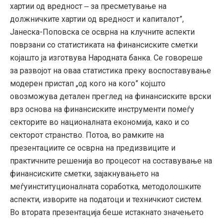
хартии од вредност ‒ за пресметување на
должничките хартии од вредност и капиталот”,
Јанеска-Поповска се осврна на клучните аспекти
поврзани со статистиката на финансиските сметки
којашто ја изготвува Народната банка. Се говореше
за развојот на оваа статистика преку воспоставување
модерен пристап „од кого на кого” којшто
овозможува детален преглед на финансиските врски
врз основа на финансиските инструменти помеѓу
секторите во националната економија, како и со
секторот странство. Потоа, во рамките на
презентациите се осврна на предизвиците и
практичните решенија во процесот на составување на
финансиските сметки, зајакнувањето на
меѓуинституционалната соработка, методолошките
аспекти, изворите на податоци и техничкиот систем.
Во втората презентација беше истакнато значењето