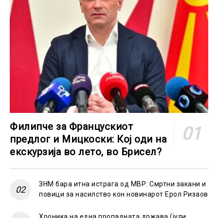
Филипче за Францускиот
предлог и Мицкоски: Кој оди на
екскурзија во лето, во Брисел?
ЗНМ бара итна истрага од МВР: Смртни закани и
повици за насилство кон новинарот Ерол Ризаов
Хроника на една пропадната држава (јули