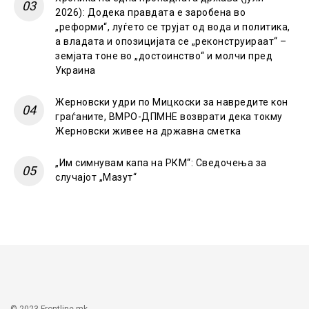
2026): Додека правдата е заробена во
„реформи“, луѓето се трујат од вода и политика,
а владата и опозицијата се „реконструираат“ –
земјата тоне во „достоинство“ и молчи пред
Украина
Жерновски удри по Мицкоски за навредите кон
граѓаните, ВМРО-ДПМНЕ возврати дека токму
Жерновски живее на државна сметка
„Им симнувам капа на РКМ“: Сведочења за
случајот „Мазут“
© 2023 Frontline.mk