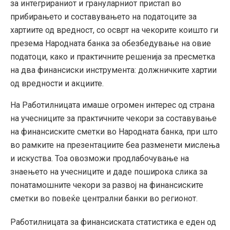
за интегрираниот и грануларниот пристап во
прибирањето и составувањето на податоците за
хартиите од вредност, со осврт на чекорите коишто ги
презема Народната банка за обезбедување на овие
податоци, како и практичните решенија за пресметка
на два финансиски инструмента: должничките хартии
од вредности и акциите.
На Работилницата имаше огромен интерес од страна
на учесниците за практичните чекори за составување
на финансиските сметки во Народната банка, при што
во рамките на презентациите беа разменети мислења
и искуства. Тоа овозможи продлабочување на
знаењето на учесниците и даде поширока слика за
понатамошните чекори за развој на финансиските
сметки во повеќе централни банки во регионот.
Работилницата за финансиската статистика е еден од