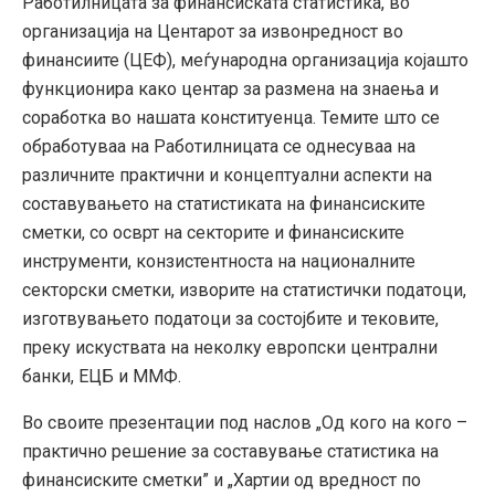
Работилницата за финансиската статистика, во
организација на Центарот за извонредност во
финансиите (ЦЕФ), меѓународна организација којашто
функционира како центар за размена на знаења и
соработка во нашата конституенца. Темите што се
обработуваа на Работилницата се однесуваа на
различните практични и концептуални аспекти на
составувањето на статистиката на финансиските
сметки, со осврт на секторите и финансиските
инструменти, конзистентноста на националните
секторски сметки, изворите на статистички податоци,
изготвувањето податоци за состојбите и тековите,
преку искуствата на неколку европски централни
банки, ЕЦБ и ММФ.
Во своите презентации под наслов „Од кого на кого –
практично решение за составување статистика на
финансиските сметки” и „Хартии од вредност по