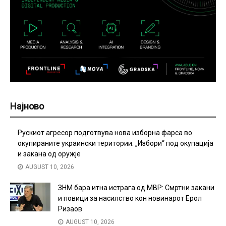
Најново
Рускиот агресор подготвува нова изборна фарса во
окупираните украински територии: „Избори“ под окупација
и закана од оружје
AUGUST 10, 2026
ЗНМ бара итна истрага од МВР: Смртни закани
и повици за насилство кон новинарот Ерол
Ризаов
AUGUST 10, 2026