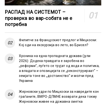
РАСПАД НА СИСТЕМОТ –
проверка во вар-собата не е
потребна
Филипче за Францускиот предлог и Мицкоски:
Кој оди на екскурзија во лето, во Брисел?
Хроника на една пропадната држава (јули
2026): Додека правдата е заробена во
„реформи“, луѓето се трујат од вода и политика,
а владата и опозицијата се „реконструираат“ –
земјата тоне во „достоинство“ и молчи пред
Украина
Жерновски удри по Мицкоски за навредите кон
граѓаните, ВМРО-ДПМНЕ возврати дека токму
Жерновски живее на државна сметка