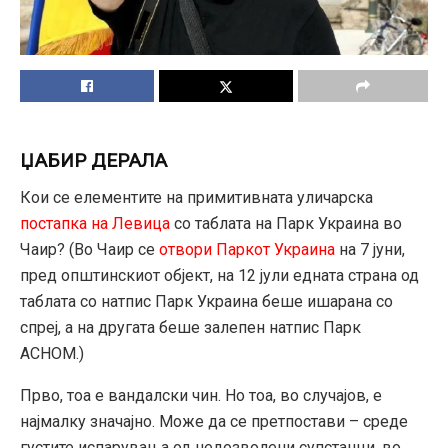
ЏАБИР ДЕРАЛА
Кои се елементите на примитивната уличарска
постапка на Левица
со таблата на Парк Украина во
Чаир? (Во Чаир се
отвори Паркот Украина
на 7 јуни,
пред општинскиот објект, на 12 јули едната страна од
таблата со натпис Парк Украина беше ишарана со
спреј, а на другата беше залепен натпис Парк
АСНОМ.)
Прво, тоа е вандалски чин. Но тоа, во случајов, е
најмалку значајно. Може да се претпостави – среде
густите испарувања од недозволени супстанци, во