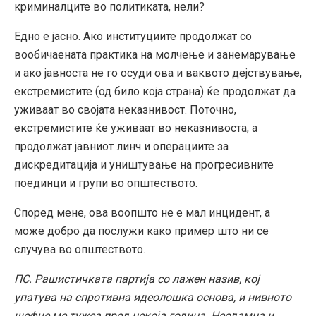
криминалците во политиката, нели?
Едно е јасно. Ако институциите продолжат со
вообичаената практика на молчење и занемарување
и ако јавноста не го осуди ова и ваквото дејствување,
екстремистите (од било која страна) ќе продолжат да
уживаат во својата неказнивост. Поточно,
екстремистите ќе уживаат во неказнивоста, а
продолжат јавниот линч и операциите за
дискредитација и уништување на прогресивните
поединци и групи во општеството.
Според мене, ова воопшто не е мал инцидент, а
може добро да послужи како пример што ни се
случува во општеството.
ПС. Рашистичката партија со лажен назив, кој
упатува на спротивна идеолошка основа, и нивното
шефче ме тужеа пред некоја година. Неодамна и