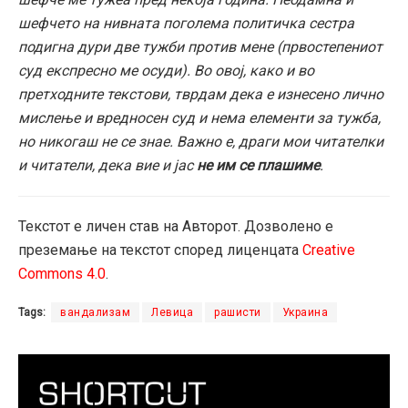
шефчето на нивната поголема политичка сестра
подигна дури две тужби против мене (првостепениот
суд експресно ме осуди). Во овој, како и во
претходните текстови, тврдам дека е изнесено лично
мислење и вредносен суд и нема елементи за тужба,
но никогаш не се знае. Важно е, драги мои читателки
и читатели, дека вие и јас
не им се плашиме
.
Текстот е личен став на Авторот. Дозволено е
преземање на текстот според лиценцата
Creative
Commons 4.0
.
Tags:
вандализам
Левица
рашисти
Украина