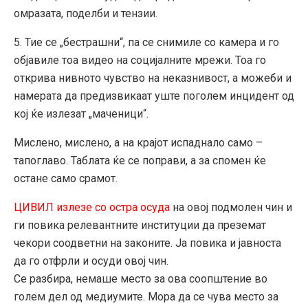
омразата, поделби и тензии.
5. Тие се „бестрашни“, па се снимиле со камера и го
објавиле тоа видео на социјалните мрежи. Тоа го
открива нивното чувство на неказнивост, а можеби и
намерата да предизвикаат уште поголем инцидент од
кој ќе излезат „маченици“.
Мислено, мислено, а на крајот испаднало само –
тапоглаво. Таблата ќе се поправи, а за спомен ќе
остане само срамот.
ЦИВИЛ излезе со остра осуда
на овој подмолен чин и
ги повика релевантните институции да преземат
чекори соодветни на законите. Ја повика и јавноста
да го отфрли и осуди овој чин.
Се разбира, немаше место за ова соопштение во
голем дел од медиумите. Мора да се чува место за