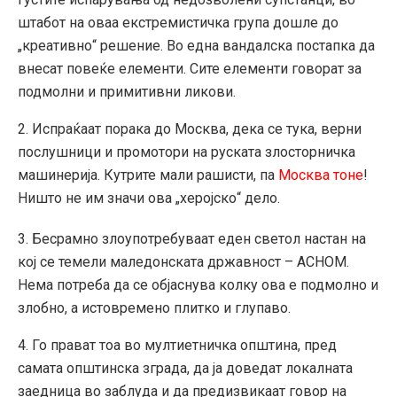
штабот на оваа екстремистичка група дошле до
„креативно“ решение. Во една вандалска постапка да
внесат повеќе елементи. Сите елементи говорат за
подмолни и примитивни ликови.
2. Испраќаат порака до Москва, дека се тука, верни
послушници и промотори на руската злосторничка
машинерија. Кутрите мали рашисти, па
Москва тоне
!
Ништо не им значи ова „херојско“ дело.
3. Бесрамно злоупотребуваат еден светол настан на
кој се темели маледонската државност – АСНОМ.
Нема потреба да се објаснува колку ова е подмолно и
злобно, а истовремено плитко и глупаво.
4. Го прават тоа во мултиетничка општина, пред
самата општинска зграда, да ја доведат локалната
заедница во заблуда и да предизвикаат говор на