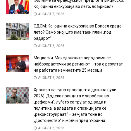
Филипче за Францускиот предлог и Мицкоски:
Кој оди на екскурзија во лето, во Брисел?
AUGUST 7, 2026
СДСМ: Кој оди на екскурзија во Брисел среде
лето? Само оној што има таен план „под
радарот“
AUGUST 6, 2026
Мицкоски: Македонските аеродроми се
најбрзорастечки во регионот – тоа е резултат
на работата изминатите 25 месеци
AUGUST 6, 2026
Хроника на една пропадната држава (јули
2026): Додека правдата е заробена во
„реформи“, луѓето се трујат од вода и
политика, а владата и опозицијата се
„реконструираат“ – земјата тоне во
„достоинство“ и молчи пред Украина
AUGUST 6, 2026