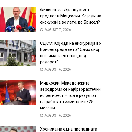
Филипче за Францускиот
предлог и Мицкоски: Кој оди на
екскурзија во лето, во Брисел?
AUGUST 7, 2026
СДСМ: Кој оди на екскурзија во
Брисел среде лето? Само оној
што има таен план „под
радарот“
AUGUST 6, 2026
Мицкоски: Македонските
аеродроми се најбрзорастечки
во регионот – тоа е резултат
на работата изминатите 25
месеци
AUGUST 6, 2026
Хроника на една пропадната