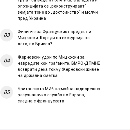
трујат од вода и политика, а владата и
опозицијата се „реконструираат“ –
земјата тоне во „достоинство“ и молчи
пред Украина
Филипче за Францускиот предлог и
Мицкоски: Кој оди на екскурзија во
лето, во Брисел?
Жерновски удри по Мицкоски за
навредите кон граѓаните, ВМРО-ДПМНЕ
возврати дека токму Жерновски живее
на државна сметка
Британската МИ6 најмоќна надворешна
разузнавачка служба во Европа,
следна е француската