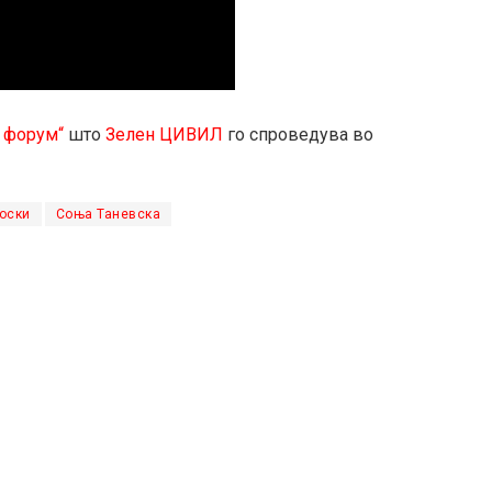
 форум“
што
Зелен ЦИВИЛ
го спроведува во
оски
Соња Таневска