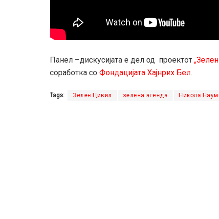
Панел –дискусијата е дел од проектот
„Зелен
соработка со
Фондацијата Хајнрих Бел
.
Tags:
Зелен Цивил
зелена агенда
Никола Наум