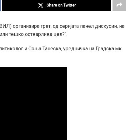
Share on Twitter
Л) организира трет, од серијата панел дискусии, на
или тешко остварлива цел?“.
литиколог и Соња Танеска, уредничка на Градска.мк.