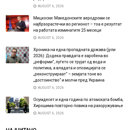
AUGUST 6, 2026
Мицкоски: Македонските аеродроми се
најбрзорастечки во регионот – тоа е резултат
на работата изминатите 25 месеци
AUGUST 6, 2026
Хроника на една пропадната држава (јули
2026): Додека правдата е заробена во
„реформи“, луѓето се трујат од вода и
политика, а владата и опозицијата се
„реконструираат“ – земјата тоне во
„достоинство“ и молчи пред Украина
AUGUST 6, 2026
Осумдесет и една година по атомската бомба,
Хирошима повторно повика на разоружување
AUGUST 6, 2026