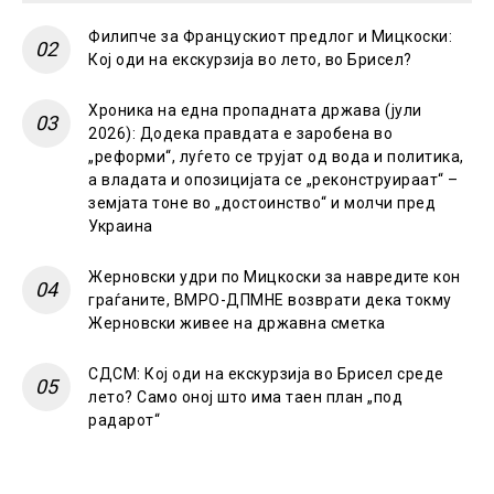
Филипче за Францускиот предлог и Мицкоски:
Кој оди на екскурзија во лето, во Брисел?
Хроника на една пропадната држава (јули
2026): Додека правдата е заробена во
„реформи“, луѓето се трујат од вода и политика,
а владата и опозицијата се „реконструираат“ –
земјата тоне во „достоинство“ и молчи пред
Украина
Жерновски удри по Мицкоски за навредите кон
граѓаните, ВМРО-ДПМНЕ возврати дека токму
Жерновски живее на државна сметка
СДСМ: Кој оди на екскурзија во Брисел среде
лето? Само оној што има таен план „под
радарот“