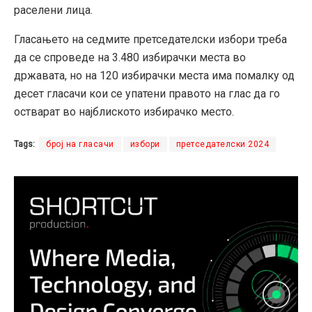
раселени лица.
Гласањето на седмите претседателски избори треба
да се спроведе на 3.480 избирачки места во
државата, но на 120 избирачки места има помалку од
десет гласачи кои се упатени правото на глас да го
остварат во најблиското избирачко место.
Tags:
број на гласачи
избори
претседателски 2024