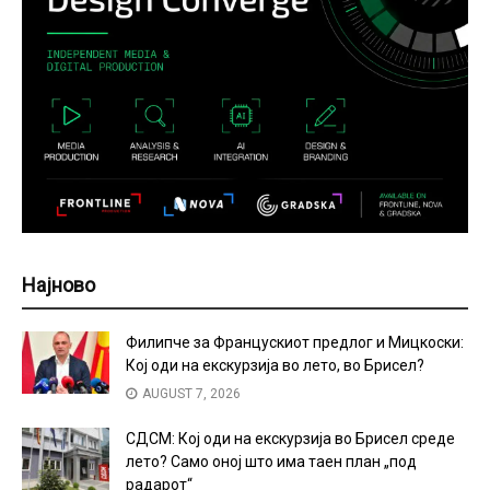
Најново
Филипче за Францускиот предлог и Мицкоски:
Кој оди на екскурзија во лето, во Брисел?
AUGUST 7, 2026
СДСМ: Кој оди на екскурзија во Брисел среде
лето? Само оној што има таен план „под
радарот“