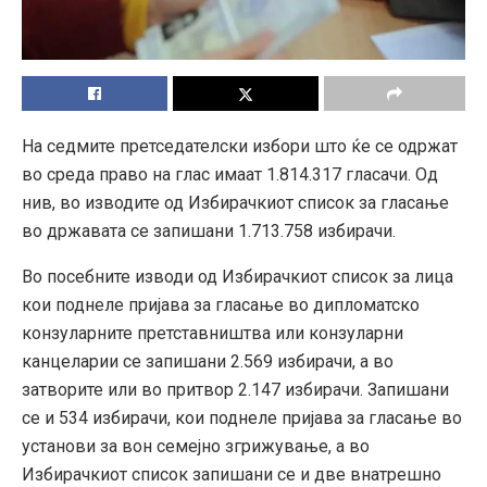
На седмите претседателски избори што ќе се одржат
во среда право на глас имаат 1.814.317 гласачи. Од
нив, во изводите од Избирачкиот список за гласање
во државата се запишани 1.713.758 избирачи.
Во посебните изводи од Избирачкиот список за лица
кои поднеле пријава за гласање во дипломатско
конзуларните претставништва или конзуларни
канцеларии се запишани 2.569 избирачи, а во
затворите или во притвор 2.147 избирачи. Запишани
се и 534 избирачи, кои поднеле пријава за гласање во
установи за вон семејно згрижување, а во
Избирачкиот список запишани се и две внатрешно