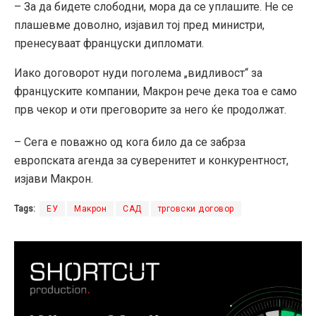
– За да бидете слободни, мора да се уплашите. Не се
плашевме доволно, изјавил тој пред министри,
пренесуваат француски дипломати.
Иако договорот нуди поголема „видливост“ за
француските компании, Макрон рече дека тоа е само
прв чекор и оти преговорите за него ќе продолжат.
– Сега е поважно од кога било да се забрза
европската агенда за суверенитет и конкурентност,
изјави Макрон.
Tags:
ЕУ
Макрон
САД
трговски договор