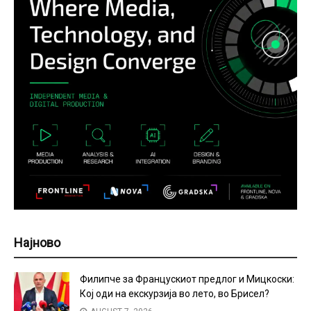
Најново
Филипче за Францускиот предлог и Мицкоски:
Кој оди на екскурзија во лето, во Брисел?