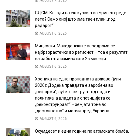
AUGUST 7, 2026
СДСМ: Кој оди на екскурзија во Брисел среде
лето? Само оној што има таен план „под
радарот“
AUGUST 6, 2026
Мицкоски: Македонските аеродроми се
најбрзорастечки во регионот – тоа е резултат
на работата изминатите 25 месеци
AUGUST 6, 2026
Хроника на една пропадната држава (јули
2026): Додека правдата е заробена во
„реформи“, луѓето се трујат од вода и
политика, а владата и опозицијата се
„реконструираат“ – земјата тоне во
„достоинство“ и молчи пред Украина
AUGUST 6, 2026
Осумдесет и една година по атомската бомба,