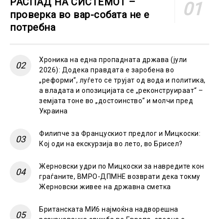
РАСПАД НА СИСТЕМОТ –
проверка во вар-собата не е
потребна
Хроника на една пропадната држава (јули
2026): Додека правдата е заробена во
„реформи“, луѓето се трујат од вода и политика,
а владата и опозицијата се „реконструираат“ –
земјата тоне во „достоинство“ и молчи пред
Украина
Филипче за Францускиот предлог и Мицкоски:
Кој оди на екскурзија во лето, во Брисел?
Жерновски удри по Мицкоски за навредите кон
граѓаните, ВМРО-ДПМНЕ возврати дека токму
Жерновски живее на државна сметка
Британската МИ6 најмоќна надворешна