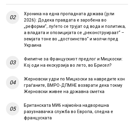
Хроника на една пропадната држава (јули
2026): Додека правдата е заробена во
„реформи“, луѓето се трујат од вода и политика,
а владата и опозицијата се „реконструираат“ –
земјата тоне во „достоинство“ и молчи пред
Украина
Филипче за Францускиот предлог и Мицкоски:
Кој оди на екскурзија во лето, во Брисел?
Жерновски удри по Мицкоски за навредите кон
граѓаните, ВМРО-ДПМНЕ возврати дека токму
Жерновски живее на државна сметка
Британската МИ6 најмоќна надворешна
разузнавачка служба во Европа, следна е
француската