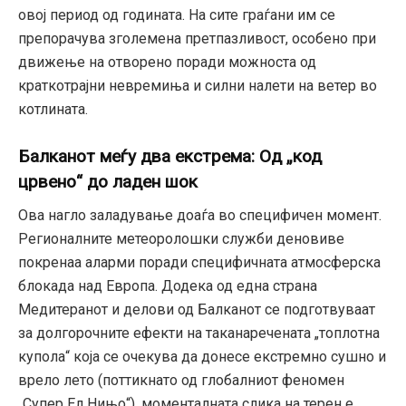
овој период од годината. На сите граѓани им се
препорачува зголемена претпазливост, особено при
движење на отворено поради можноста од
краткотрајни невремиња и силни налети на ветер во
котлината.
Балканот меѓу два екстрема: Од „код
црвено“ до ладен шок
Ова нагло заладување доаѓа во специфичен момент.
Регионалните метеоролошки служби деновиве
покренаа аларми поради специфичната атмосферска
блокада над Европа. Додека од една страна
Медитеранот и делови од Балканот се подготвуваат
за долгорочните ефекти на таканаречената „топлотна
купола“ која се очекува да донесе екстремно сушно и
врело лето (поттикнато од глобалниот феномен
„Супер Ел Нињо“), моменталната слика на терен е