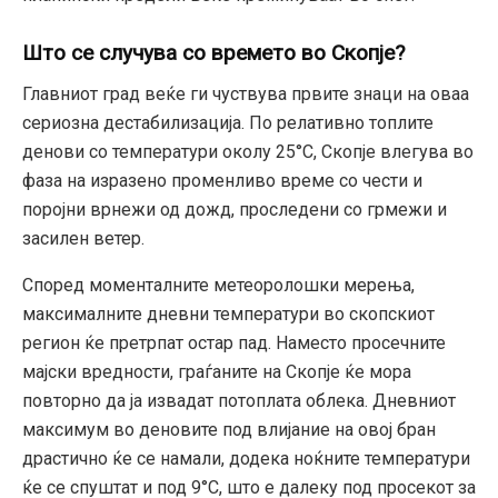
Што се случува со времето во Скопје?
Главниот град веќе ги чуствува првите знаци на оваа
сериозна дестабилизација. По релативно топлите
денови со температури околу 25°C, Скопје влегува во
фаза на изразено променливо време со чести и
поројни врнежи од дожд, проследени со грмежи и
засилен ветер.
Според моменталните метеоролошки мерења,
максималните дневни температури во скопскиот
регион ќе претрпат остар пад. Наместо просечните
мајски вредности, граѓаните на Скопје ќе мора
повторно да ја извадат потоплата облека. Дневниот
максимум во деновите под влијание на овој бран
драстично ќе се намали, додека ноќните температури
ќе се спуштат и под 9°C, што е далеку под просекот за