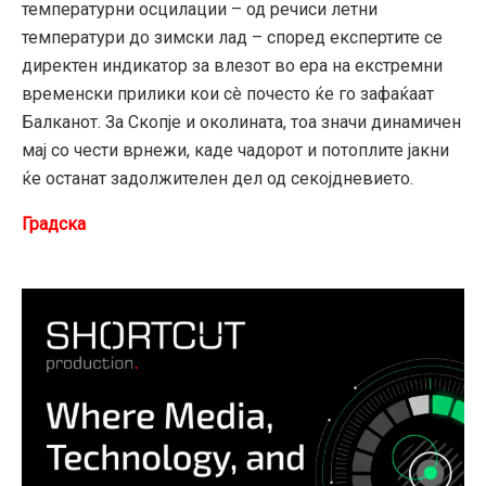
температурни осцилации – од речиси летни
температури до зимски лад – според експертите се
директен индикатор за влезот во ера на екстремни
временски прилики кои сè почесто ќе го зафаќаат
Балканот. За Скопје и околината, тоа значи динамичен
мај со чести врнежи, каде чадорот и потоплите јакни
ќе останат задолжителен дел од секојдневието.
Градска