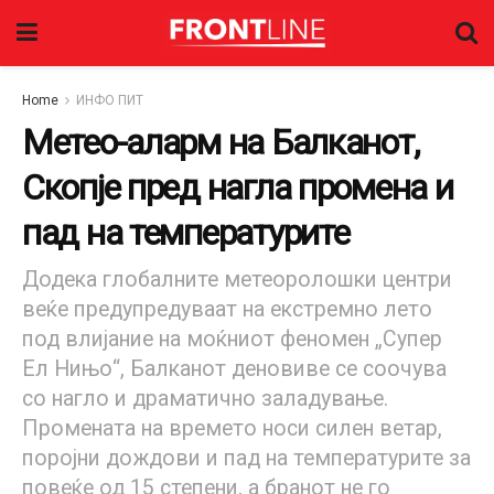
Home
ИНФО ПИТ
Метео-аларм на Балканот,
Скопје пред нагла промена и
пад на температурите
Додека глобалните метеоролошки центри
веќе предупредуваат на екстремно лето
под влијание на моќниот феномен „Супер
Ел Нињо“, Балканот деновиве се соочува
со нагло и драматично заладување.
Промената на времето носи силен ветар,
поројни дождови и пад на температурите за
повеќе од 15 степени, а бранот не го