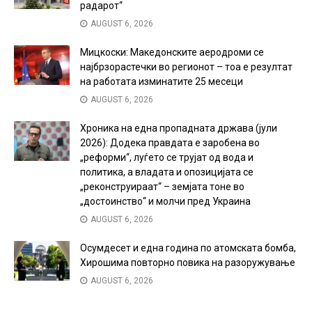
радарот“
AUGUST 6, 2026
Мицкоски: Македонските аеродроми се
најбрзорастечки во регионот – тоа е резултат
на работата изминатите 25 месеци
AUGUST 6, 2026
Хроника на една пропадната држава (јули
2026): Додека правдата е заробена во
„реформи“, луѓето се трујат од вода и
политика, а владата и опозицијата се
„реконструираат“ – земјата тоне во
„достоинство“ и молчи пред Украина
AUGUST 6, 2026
Осумдесет и една година по атомската бомба,
Хирошима повторно повика на разоружување
AUGUST 6, 2026