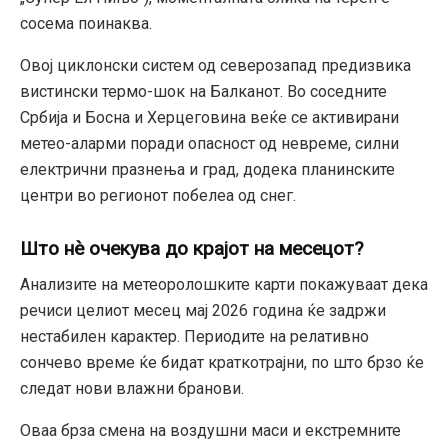
сосема поинаква.
Овој циклонски систем од северозапад предизвика
вистински термо-шок на Балканот. Во соседните
Србија и Босна и Херцеговина веќе се активирани
метео-аларми поради опасност од невреме, силни
електрични празнења и град, додека планинските
центри во регионот побелеа од снег.
Што нѐ очекува до крајот на месецот?
Анализите на метеоролошките карти покажуваат дека
речиси целиот месец мај 2026 година ќе задржи
нестабилен карактер. Периодите на релативно
сончево време ќе бидат краткотрајни, по што брзо ќе
следат нови влажни бранови.
Оваа брза смена на воздушни маси и екстремните