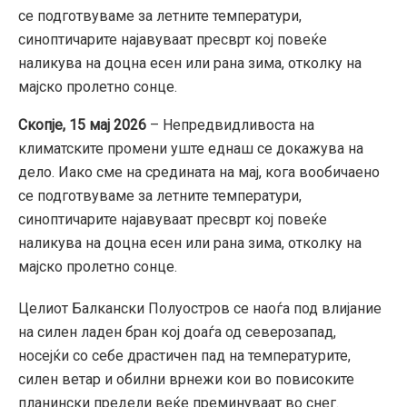
се подготвуваме за летните температури,
синоптичарите најавуваат пресврт кој повеќе
наликува на доцна есен или рана зима, отколку на
мајско пролетно сонце.
Скопје, 15 мај 2026
– Непредвидливоста на
климатските промени уште еднаш се докажува на
дело. Иако сме на средината на мај, кога вообичаено
се подготвуваме за летните температури,
синоптичарите најавуваат пресврт кој повеќе
наликува на доцна есен или рана зима, отколку на
мајско пролетно сонце.
Целиот Балкански Полуостров се наоѓа под влијание
на силен ладен бран кој доаѓа од северозапад,
носејќи со себе драстичен пад на температурите,
силен ветар и обилни врнежи кои во повисоките
планински предели веќе преминуваат во снег.