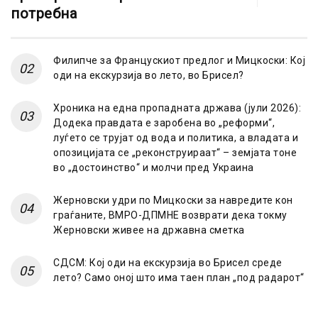
потребна
Филипче за Францускиот предлог и Мицкоски: Кој
оди на екскурзија во лето, во Брисел?
Хроника на една пропадната држава (јули 2026):
Додека правдата е заробена во „реформи“,
луѓето се трујат од вода и политика, а владата и
опозицијата се „реконструираат“ – земјата тоне
во „достоинство“ и молчи пред Украина
Жерновски удри по Мицкоски за навредите кон
граѓаните, ВМРО-ДПМНЕ возврати дека токму
Жерновски живее на државна сметка
СДСМ: Кој оди на екскурзија во Брисел среде
лето? Само оној што има таен план „под радарот“