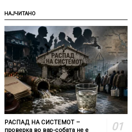
НАЈЧИТАНО
РАСПАД НА СИСТЕМОТ –
проверка во вар-собата не е