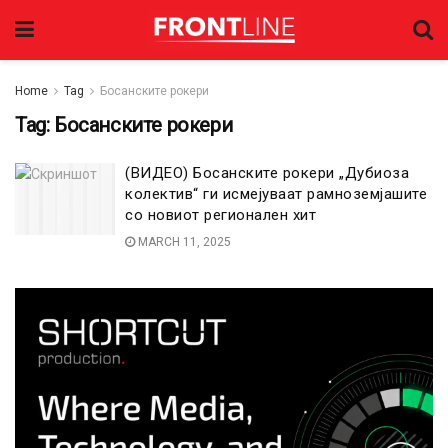
Home
Tag
Босанските рокери
Tag:
Босанските рокери
(ВИДЕО) Босанските рокери „Дубиоза
колектив“ ги исмејуваат рамноземјашите
со новиот регионален хит
MARCH 11, 2025