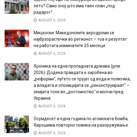
лето? Само оној што има таен план „под
радарот“
AUGUST 6, 2026
Мицкоски: Македонските аеродроми се
најбрзорастечки во регионот – тоа е резултат
на работата изминатите 25 месеци
AUGUST 6, 2026
Хроника на една пропадната држава (јули
2026): Додека правдата е заробена во
„реформи“, луѓето се трујат од вода и политика,
а владата и опозицијата се „реконструираат“ –
земјата тоне во „достоинство“ и молчи пред
Украина
AUGUST 6, 2026
Осумдесет и една година по атомската бомба,
Хирошима повторно повика на разоружување
AUGUST 6, 2026