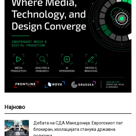
Најново
Дебата на СДА Македонија: Европскиот пат
блокиран, изолацијата станува државна
политика