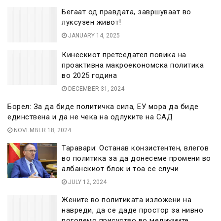
Бегаат од правдата, завршуваат во
луксузен живот!
JANUARY 14, 2025
Кинескиот претседател повика на
проактивна макроекономска политика
во 2025 година
DECEMBER 31, 2024
Борел: За да биде политичка сила, ЕУ мора да биде
единствена и да не чека на одлуките на САД
NOVEMBER 18, 2024
Таравари: Останав конзистентен, влегов
во политика за да донесеме промени во
албанскиот блок и тоа се случи
JULY 12, 2024
Жените во политиката изложени на
навреди, да се даде простор за нивно
поголемо присуство во медиумите