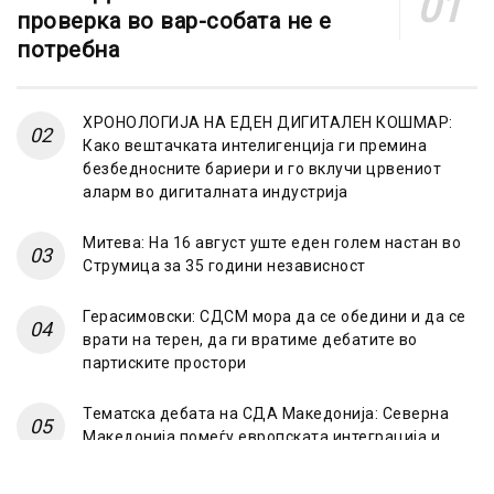
проверка во вар-собата не е
потребна
ХРОНОЛОГИЈА НА ЕДЕН ДИГИТАЛЕН КОШМАР:
Како вештачката интелигенција ги премина
безбедносните бариери и го вклучи црвениот
аларм во дигиталната индустрија
Митева: На 16 август уште еден голем настан во
Струмица за 35 години независност
Герасимовски: СДСМ мора да се обедини и да се
врати на терен, да ги вратиме дебатите во
партиските простори
Тематска дебата на СДА Македонија: Северна
Македонија помеѓу европската интеграција и
“Српскиот свет”