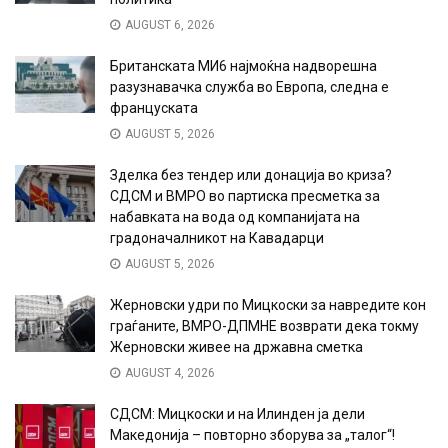
AUGUST 6, 2026
Британската МИ6 најмоќна надворешна
разузнавачка служба во Европа, следна е
француската
AUGUST 5, 2026
Зделка без тендер или донација во криза?
СДСМ и ВМРО во партиска пресметка за
набавката на вода од компанијата на
градоначалникот на Кавадарци
AUGUST 5, 2026
Жерновски удри по Мицкоски за навредите кон
граѓаните, ВМРО-ДПМНЕ возврати дека токму
Жерновски живее на државна сметка
AUGUST 4, 2026
СДСМ: Мицкоски и на Илинден ја дели
Македонија – повторно зборува за „талог“!