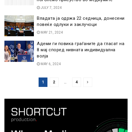
JULY 7, 2024
Владата ја одржа 22 седница, донесени
повеќе одлуки и заклучоци
MAY 21, 2024
Адеми ги повика граѓаните да гласат на
8 мај според нивната индивидуална
волја
MAY 6, 2024
1
2
…
4