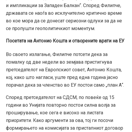
и импликации за Западен Балкан“. Според Филипче,
државата се наоѓа во исклучително критично време
во кое мора да се донесат сериозни одлуки за да не
се пропушти геополитичкиот моментум.
Посетата на Антонио Кошта и отворените врати на ЕУ
Во своето излагање, Филипче потсети дека за
помалку од две недели во земјава пристигнува
претседателот на Европскиот совет, Антонио Кошта,
кој, како што нагласи, уште пред една година јасно
порачал дека за членство во ЕУ постои само „план А“.
Според претседателот на СДСМ, по повеќе од 15
години во Унијата повторно постои силна волја за
проширување, кое сега е високо на листата
приоритети. Како аргументи за ова, тој ги посочи
формирањето на комисијата за пристапниот договор