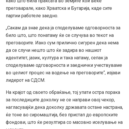
како што била праксата во земјите кои веќе
преговарале, како Хрватска и Бугарија, каде сите
партии работеле заедно.
„Сакам да знае дека ја споделуваме одговорноста за
било што, што понатаму ќе се случува во текот на
преговорите. Иако сум прилично сигурен дека нема
да се случи нешто што ќе задира во нашиот
идентитет, јазик, култура и така натаму, сепак ја
споделуваме одговорноста и заеднички учествуваме
во целиот процес на водење на преговорите“, изјави
лидерот на СДСМ.
На крајот од своето обраќање, тој упати остра порака
за последиците доколку не се направи овој чекор,
нагласувајќи дека доколку државата остане настрана,
ќе тоне во сиромаштија, без пристап до европските
фондови, што ќе резултира со масовно иселување на