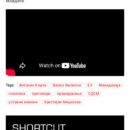
младите.
Tags:
Антонио Кошта
Венко Филипче
ЕУ
Македонија
политика
преговори
проширување
СДСМ
уставни измени
Христијан Мицкоски