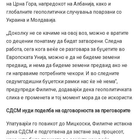
на Црна Гора, напредокот на Албанија, како и
глобалните геополитички случувања поврзани со
Украина и Молдавија.
„Доколку не се качиме на овој воз, можно е вратите
со децении понатаму да бидат затворени. Следна
работа, сега кога веќе се разговара за буџетите во
Европската Унија, можно е да не бидеме земени
предвид, и нема да бидеме земени предвид ако не
ги направиме потребните чекори. И во следните
седумгодишни буџетски рамки нас ќе нè нема“,
предупреди Филипче, додавајќи дека геополитичката
слика е променета и тој момент мора да се искористи.
СДСМ нуди поделба на одговорноста за преговорите
Упатувајќи го повикот до Мицкоски, Филипче истакна
дека СДСМ е подготвена да застане зад процесот,