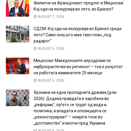
Филипче за Францускиот предлог и Мицкоски:
Кој оди на екскурзија во лето, во Брисел?
AUGUST 7, 2026
СДСМ: Кој оди на екскурзија во Брисел среде
лето? Само оној што има таен план „под
радарот“
AUGUST 6, 2026
Мицкоски: Македонските аеродроми се
најбрзорастечки во регионот – тоа е резултат
на работата изминатите 25 месеци
AUGUST 6, 2026
Хроника на една пропадната држава (јули
2026): Додека правдата е заробена во
„реформи“, луѓето се трујат од вода и
политика, а владата и опозицијата се
„реконструираат“ – земјата тоне во
„достоинство“ и молчи пред Украина
AUGUST 6, 2026