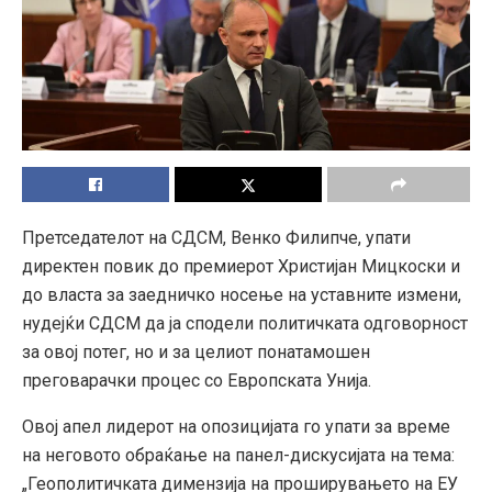
Претседателот на СДСМ, Венко Филипче, упати
директен повик до премиерот Христијан Мицкоски и
до власта за заедничко носење на уставните измени,
нудејќи СДСМ да ја сподели политичката одговорност
за овој потег, но и за целиот понатамошен
преговарачки процес со Европската Унија.
Овој апел лидерот на опозицијата го упати за време
на неговото обраќање на панел-дискусијата на тема:
„Геополитичката димензија на проширувањето на ЕУ