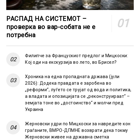
РАСПАД НА СИСТЕМОТ –
проверка во вар-собата не е
потребна
Филипче за Францускиот предлог и Мицкоски:
Кој оди на екскурзија во лето, во Брисел?
Хроника на една пропадната држава (јули
2026): Додека правдата е заробена во
„реформи“, луѓето се трујат од вода и политика,
а владата и опозицијата се „реконструираат“ –
земјата тоне во „достоинство“ и молчи пред
Украина
Жерновски удри по Мицкоски за навредите кон
граѓаните, ВМРО-ДПМНЕ возврати дека токму
Жерновски живее на државна сметка