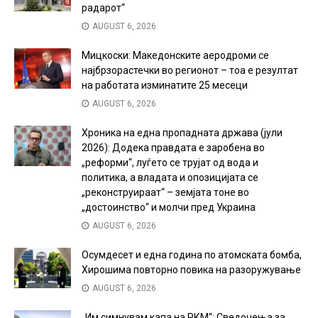
радарот“
AUGUST 6, 2026
Мицкоски: Македонските аеродроми се
најбрзорастечки во регионот – тоа е резултат
на работата изминатите 25 месеци
AUGUST 6, 2026
Хроника на една пропадната држава (јули
2026): Додека правдата е заробена во
„реформи“, луѓето се трујат од вода и
политика, а владата и опозицијата се
„реконструираат“ – земјата тоне во
„достоинство“ и молчи пред Украина
AUGUST 6, 2026
Осумдесет и една година по атомската бомба,
Хирошима повторно повика на разоружување
AUGUST 6, 2026
„Им симнувам капа на РКМ“: Сведочења за