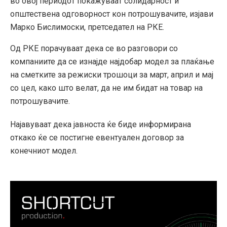
во овој периодот покажуваат солидарност и
општествена одговорност кон потрошувачите, изјави
Марко Бислимоски, претседател на РКЕ.
Од РКЕ порачуваат дека се во разговори со
компаниите да се изнајде најдобар модел за плаќање
на сметките за режиски трошоци за март, април и мај
со цел, како што велат, да не им бидат на товар на
потрошувачите.
Најавуваат дека јавноста ќе биде информирана
откако ќе се постигне евентуален договор за
конечниот модел.