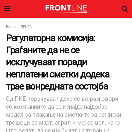
Home
ДЕНЕС
Регулаторна комисија:
Граѓаните да не се
исклучуваат поради
неплатени сметки додека
трае вонредната состојба
Од РКЕ порачуваат дека се во разговори
со компаниите да се изнајде најдобар
модел за плаќање на сметките за режиски
трошоци за март, април и мај со цел, како
што велат, да не им бидат на товар на