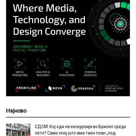
Најново
СДСМ: Кој оди на екскурзија во Брисел среде
лето? Само оној што има таен план „под