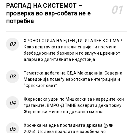
РАСПАД НА СИСТЕМОТ –
проверка во вар-собата не е
потребна
ХРОНОЛОГИЈА НА ЕДЕН ДИГИТАЛЕН КОШМАР:
Како вештачката интелигенција ги премина
безбедносните бариери и го вклучи црвениот
аларм во дигиталната индустрија
Тематска дебата на СДА Македонија: Северна
Македонија помеѓу европската интеграција и
“Српскиот свет”
Жерновски удри по Мицкоски за навредите кон
граѓаните, ВМРО-ДПМНЕ возврати дека токму
Жерновски живее на државна сметка
Хроника на една пропадната држава (јули
2026): Додека правдата е заробена во