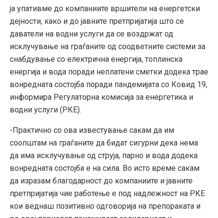
ја упативме до компаниите вршители на енергетски
дејности, како и до јавните претпријатија што се
даватели на водни услуги да се воздржат од
исклучување на граѓаните од соодветните системи за
снабдување со електрична енергија, топлинска
енергија и вода поради неплатени сметки додека трае
вонредната состојба поради пандемијата со Ковид 19,
информира Регулаторна комисија за енергетика и
водни услуги (РКЕ).
-Практично со ова известување сакам да им
соопштам на граѓаните да бидат сигурни дека нема
да има исклучување од струја, парно и вода додека
вонредната состојба е на сила. Во исто време сакам
да изразам благодарност до компаниите и јавните
претпријатија чие работење е под надлежност на РКЕ
кои веднаш позитивно одговорија на препораката и