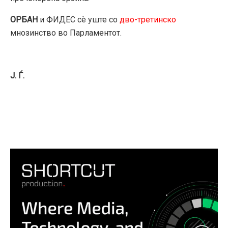
ОРБАН
и ФИДЕС сè уште со
дво-третинско
мнозинство во Парламентот.
Ј. Ѓ.