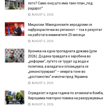
лето? Само оној што има таен план „под
радарот“
AUGUST 6, 2026
Мицкоски: Македонските аеродроми се
најбрзорастечки во регионот – тоа е резултат
на работата изминатите 25 месеци
AUGUST 6, 2026
Хроника на една пропадната држава (јули
2026): Додека правдата е заробена во
„реформи“, луѓето се трујат од вода и
политика, а владата и опозицијата се
„реконструираат“ – земјата тоне во
„достоинство“ и молчи пред Украина
AUGUST 6, 2026
Осумдесет и една година по атомската бомба,
Хирошима повторно повика на разоружување
AUGUST 6, 2026