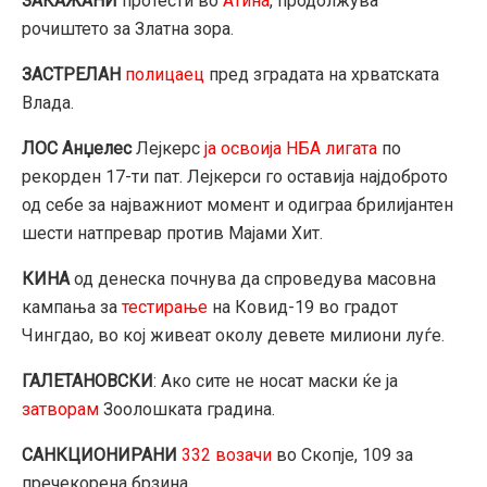
ЗАКАЖАНИ
протести во
Атина
, продолжува
рочиштето за Златна зора.
ЗАСТРЕЛАН
полицаец
пред зградата на хрватската
Влада.
ЛОС Анџелес
Лејкерс
ја освоија НБА лигата
по
рекорден 17-ти пат. Лејкерси го оставија најдоброто
од себе за најважниот момент и одиграа брилијантен
шести натпревар против Мајами Хит.
КИНА
од денеска почнува да спроведува масовна
кампања за
тестирање
на Ковид-19 во градот
Чингдао, во кој живеат околу девете милиони луѓе.
ГАЛЕТАНОВСКИ
: Ако сите не носат маски ќе ја
затворам
Зоолошката градина.
САНКЦИОНИРАНИ
332 возачи
во Скопје, 109 за
пречекорена брзина.