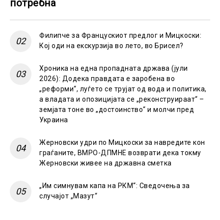
потребна
Филипче за Францускиот предлог и Мицкоски:
Кој оди на екскурзија во лето, во Брисел?
Хроника на една пропадната држава (јули
2026): Додека правдата е заробена во
„реформи“, луѓето се трујат од вода и политика,
а владата и опозицијата се „реконструираат“ –
земјата тоне во „достоинство“ и молчи пред
Украина
Жерновски удри по Мицкоски за навредите кон
граѓаните, ВМРО-ДПМНЕ возврати дека токму
Жерновски живее на државна сметка
„Им симнувам капа на РКМ“: Сведочења за
случајот „Мазут“