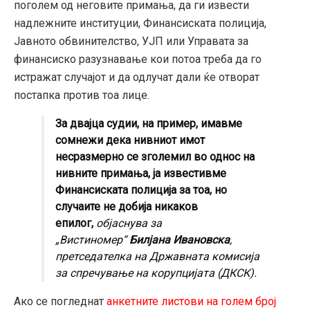
поголем од неговите примања, да ги извести
надлежните институции, Финансиската полиција,
Јавното обвинителство, УЈП или Управата за
финансиско разузнавање кои потоа треба да го
истражат случајот и да одлучат дали ќе отворат
постапка против тоа лице.
За двајца судии, на пример, имавме
сомнежи дека нивниот имот
несразмерно се зголемил во однос на
нивните примања, ја известивме
Финансиската полиција за тоа, но
случаите не добија никаков
епилог,
објаснува за
„Вистиномер“
Билјана Ивановска
,
претседателка на Државната комисија
за спречување на корупцијата (ДКСК).
Ако се погледнат
анкетните листови на голем број