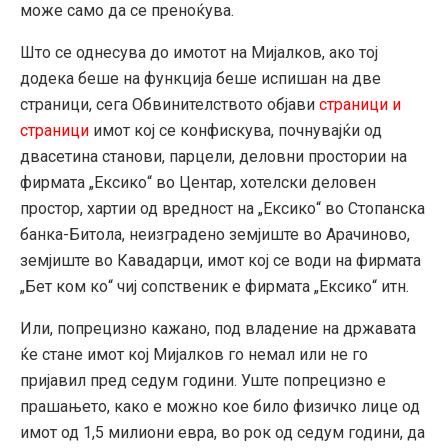
може само да се преноќува.
Што се однесува до имотот на Мијалков, ако тој
додека беше на функција беше испишан на две
страници, сега Обвинителството објави
страници и
страници
имот кој се конфискува, почнувајќи од
двасетина станови, парцели, деловни простории на
фирмата „Ексико“ во Центар, хотелски деловен
простор, хартии од вредност на „Ексико“ во Стопанска
банка-Битола, неизградено земјиште во Арачиново,
земјиште во Кавадарци, имот кој се води на фирмата
„Бет ком ко“ чиј сопственик е фирмата „Ексико“ итн.
Или, попрецизно кажано, под владение на државата
ќе стане имот кој Мијалков го немал или не го
пријавил пред седум години. Уште попрецизно е
прашањето, како е можно кое било физичко лице од
имот од 1,5 милиони евра, во рок од седум години, да