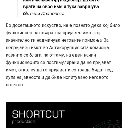
врати на свое име и тука завршува
сè,
вели Ивановска.
Во досегашното искуство, не е познато дека кој било
функционер одговарал за пријавен имот кој
значително ги надминува неговите примања. За
непријавен имот во Антикорупциската комисија,
казните се благи, па оттаму, на еден начин
функционерите се постимулирани да не пријават
имот, отколку да го пријават и со тоа да бидат под
лупа на јавноста и да биде испитувано неговото
потекло.