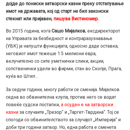
дојде до пониски затворски казни преку отстапување
имот на државата, кој од старт не бил законски
стекнат или пријавен,
пишува Вистиномер.
Во 2015 година, кога
Сашо Мијалков
, ексдиректорот
на Управата за безбедност и контраразузнавање
(УБК) ја напушти функцијата, односно даде оставка,
неговиот имот тежеше 1.5 милиони евра,
вклучително со сите уметнички слики, акции,
сопственички удели во фирми, стан во Скопје, Прага,
куќа во Штип…
За седум години, многу работи се сменија. Мијалков
седна во обвинителна клупа, против него се водат
повеќе судски постапки,
а осуден е на затворски
казни
за случаите „Трезор“ и „Таргет-Тврдина“. Тој се
спогоди со обвинителството за случајот „Империја“ и
доби три години затвор. Но, една работа е сменета