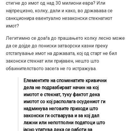
стигне до имот од над 30 милиони евра? Или
најпрецизно, колку, дали и како, во државава се
санкционира евентуално незаконски стекнатиот
имот?
Легитимно се доаѓа до прашањето колку лесно може
да се дојде до пониски затворски казни преку
отстапување имот на државата, кој од старт не бил
законски стекнат или пријавен, нешто што
обвинителството засега не го истражува.
Елементите на споменатите кривични
дела не подразбираат начин на кој
имотот е стекнат, туку фактот дека
имотот со кој располага осудениот ги
надминува неговите приходи што
законски ги остварува и за кој дал
лажни или непотполни податоци што
јасно упатува дека се работи за