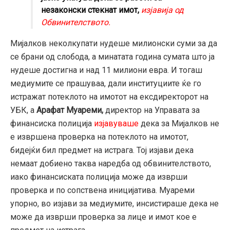
незаконски стекнат имот,
изјавија од
Обвинителството.
Мијалков неколкупати нудеше милионски суми за да
се брани од слобода, а минатата година сумата што ја
нудеше достигна и над 11 милиони евра. И тогаш
медиумите се прашуваа, дали институциите ќе го
истражат потеклото на имотот на ексдиректорот на
УБК, а
Арафат Муареми,
директор на Управата за
финансиска полиција
изјавуваше
дека за Мијалков не
е извршена проверка на потеклото на имотот,
бидејќи бил предмет на истрага. Тој изјави дека
немаат добиено таква наредба од обвинителството,
иако финансиската полиција може да изврши
проверка и по сопствена иницијатива. Муареми
упорно, во изјави за медиумите, инсистираше дека не
може да изврши проверка за лице и имот кое е