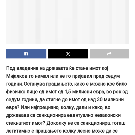
Под владение на државата ќе стане имот кој
Мијалков го немал или не го пријавил пред седум
години. Останува прашањето, како е можно кое било
физичко лице од имот од 1,5 милиони евра, во рок од
седум години, да стигне до имот од над 30 милиони
евра? Или најпрецизно, колку, дали и како, во
државава се санкционира евентуално незаконски
стекнатиот имот? Доколку не се санкционира, тогаш
легитимно е прашањето колку лесно може да се