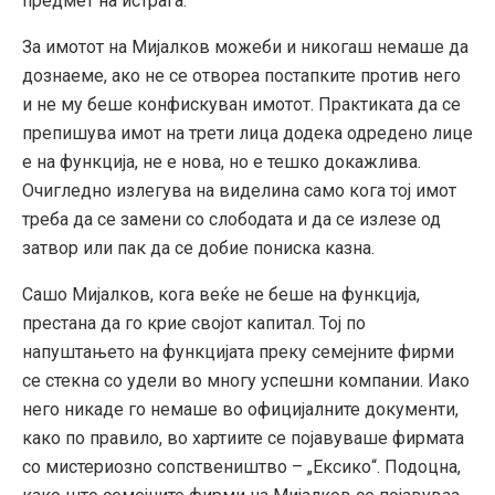
предмет на истрага.
За имотот на Мијалков можеби и никогаш немаше да
дознаеме, ако не се отвореа постапките против него
и не му беше конфискуван имотот. Практиката да се
препишува имот на трети лица додека одредено лице
е на функција, не е нова, но е тешко докажлива.
Очигледно излегува на виделина само кога тој имот
треба да се замени со слободата и да се излезе од
затвор или пак да се добие пониска казна.
Сашо Мијалков, кога веќе не беше на функција,
престана да го крие својот капитал. Тој по
напуштањето на функцијата преку семејните фирми
се стекна со удели во многу успешни компании. Иако
него никаде го немаше во официјалните документи,
како по правило, во хартиите се појавуваше фирмата
со мистериозно сопствеништво – „Ексико“. Подоцна,