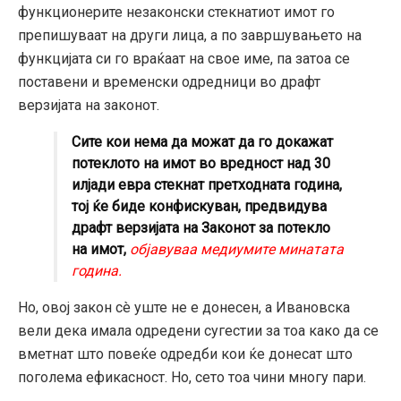
функционерите незаконски стекнатиот имот го
препишуваат на други лица, а по завршувањето на
функцијата си го враќаат на свое име, па затоа се
поставени и временски одредници во драфт
верзијата на законот.
Сите кои нема да можат да го докажат
потеклото на имот во вредност над 30
илјади евра стекнат претходната година,
тој ќе биде конфискуван, предвидува
драфт верзијата на Законот за потекло
на имот,
објавуваа медиумите минатата
година.
Но, овој закон сè уште не е донесен, а Ивановска
вели дека имала одредени сугестии за тоа како да се
вметнат што повеќе одредби кои ќе донесат што
поголема ефикасност. Но, сето тоа чини многу пари.