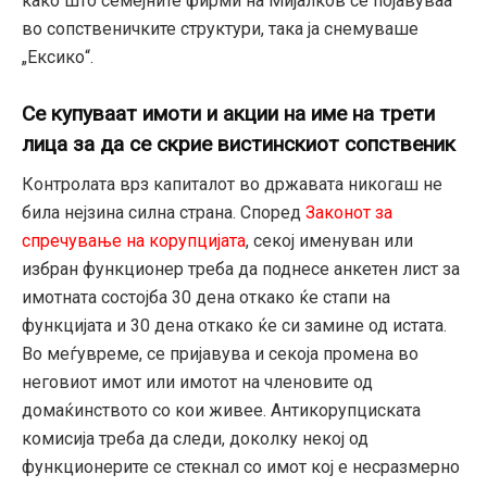
како што семејните фирми на Мијалков се појавуваа
во сопственичките структури, така ја снемуваше
„Ексико“.
Се купуваат имоти и акции на име на трети
лица за да се скрие вистинскиот сопственик
Контролата врз капиталот во државата никогаш не
била нејзина силна страна. Според
Законот за
спречување на корупцијата
, секој именуван или
избран функционер треба да поднесе анкетен лист за
имотната состојба 30 дена откако ќе стапи на
функцијата и 30 дена откако ќе си замине од истата.
Во меѓувреме, се пријавува и секоја промена во
неговиот имот или имотот на членовите од
домаќинството со кои живее. Антикорупциската
комисија треба да следи, доколку некој од
функционерите се стекнал со имот кој е несразмерно