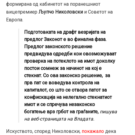
формирана од кабинетот на поранешниот
вицепремиер
Љупчо Николовски
и Советот на
Европа.
Подготовката на драфт везријата на
предлог Законот е во финална фаза.
Предлог законското решение
предвидува одредби кои овозможуваат
проверка на потеклото на имот доколку
постои сомнеж за начинот на кој е
стекнат. Со ова законско решение, за
прв пат се воведува контрола на
капиталот, со што се отвора патот за
конфискација на нелегално стекнатиот
имот и се спречува незаконско
богатење врз грбот на граѓаните,
пишува
на веб-страницата на Владата.
Искуството, според Николовски,
покажало
дека