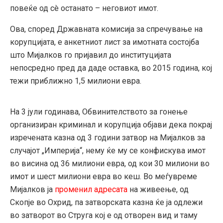
повеќе од сè останато – неговиот имот.
Ова, според Државната комисија за спречување на
корупцијата, е анкетниот лист за имотната состојба
што Мијалков го пријавил до институцијата
непосредно пред да даде оставка, во 2015 година, кој
тежи приближно 1,5 милиони евра.
На 3 јули годинава, Обвинителството за гонење
организиран криминал и корупција објави дека покрај
изречената казна од 3 години затвор на Мијалков за
случајот „Империја“, нему ќе му се конфискува имот
во висина од 36 милиони евра, од кои 30 милиони во
имот и шест милиони евра во кеш. Во меѓувреме
Мијалков ја
променил адресата
на живеење, од
Скопје во Охрид, па затворската казна ќе ја одлежи
во затворот во Струга кој е од отворен вид и таму