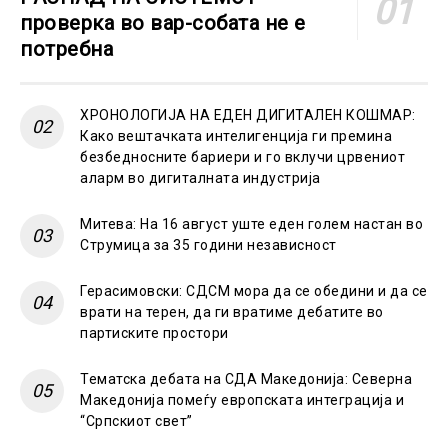
проверка во вар-собата не е
потребна
ХРОНОЛОГИЈА НА ЕДЕН ДИГИТАЛЕН КОШМАР:
Како вештачката интелигенција ги премина
безбедносните бариери и го вклучи црвениот
аларм во дигиталната индустрија
Митева: На 16 август уште еден голем настан во
Струмица за 35 години независност
Герасимовски: СДСМ мора да се обедини и да се
врати на терен, да ги вратиме дебатите во
партиските простори
Тематска дебата на СДА Македонија: Северна
Македонија помеѓу европската интеграција и
“Српскиот свет”