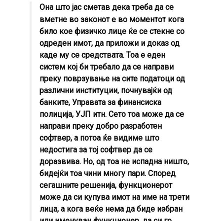
Она што јас сметав дека треба да се
вметне во законот е во моментот кога
било кое физичко лице ќе се стекне со
одреден имот, да приложи и доказ од
каде му се средствата. Тоа е еден
систем кој би требало да се направи
преку поврзување на сите податоци од
различни институции, почнувајќи од
банките, Управата за финансиска
полиција, УЈП итн. Сето тоа може да се
направи преку добро разработен
софтвер, а потоа ќе видиме што
недостига за тој софтвер да се
доразвива. Но, од тоа не испадна ништо,
бидејќи тоа чини многу пари. Според
сегашните решенија, функционерот
може да си купува имот на име на трети
лица, а кога веќе нема да биде избран
или именуван функционер, да си го