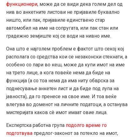
функционери
, може да се види дека голем дел од
нив во анкетните листови не пријавиле буквално
ништо, или пак, пријавиле единствено стар
автомобил на име на сопругата, или пак стан или
градежно земјиште кој се води на нивно име.
Она што е најголем проблем е фактот што секој кој
располага со средства кои се незаконски стекнати, а
особено со пари во кеш, може да купи имот на име
на трето лице, а кога повеќе нема да биде на
функција (а со тоа нема да има ниту обврска за
поднесување анкетен лист и да биде под лупа на
јавноста), да го пренесе на свое име. И тоа веќе
влегува во доменот на личните податоци, а останува
мистеријата каков сè имот имаат овие лица.
Експертска работна група
подолго време го
подготвува
предлог-законот за потекло на имот,