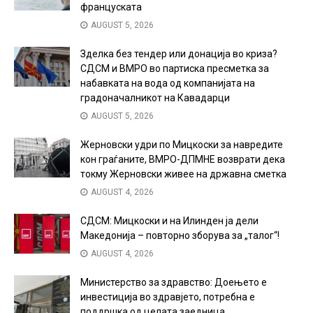
француската
AUGUST 5, 2026
Зделка без тендер или донација во криза?
СДСМ и ВМРО во партиска пресметка за
набавката на вода од компанијата на
градоначалникот на Кавадарци
AUGUST 5, 2026
Жерновски удри по Мицкоски за навредите
кон граѓаните, ВМРО-ДПМНЕ возврати дека
токму Жерновски живее на државна сметка
AUGUST 4, 2026
СДСМ: Мицкоски и на Илинден ја дели
Македонија – повторно зборува за „талог“!
AUGUST 4, 2026
Министерство за здравство: Доењето е
инвестиција во здравјето, потребна е
поддршка од целата заедница