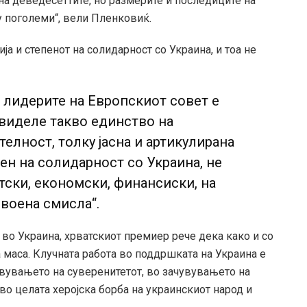
 на деведесеттите, но размерите и последиците на
у поголеми“, вели Пленковиќ.
ја и степенот на солидарност со Украина, и тоа не
 лидерите на Европскиот совет е
 виделе такво единство на
телност, толку јасна и артикулирана
пен на солидарност со Украина, не
тски, економски, финансиски, на
 воена смисла“.
 во Украина, хрватскиот премиер рече дека како и со
а маса. Клучната работа во поддршката на Украина е
увувањето на суверенитетот, во зачувувањето на
о целата херојска борба на украинскиот народ и