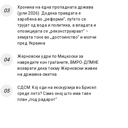
Хроника на една пропадната држава
(јули 2026): Додека правдата е
заробена во „реформи“, луѓето се
трујат од вода и политика, а владата и
опозицијата се „реконструираат“ –
земјата тоне во „достоинство“ и молчи
пред Украина
Жерновски удри по Мицкоски за
навредите кон граѓаните, ВМРО-ДПМНЕ
возврати дека токму Жерновски живее
на државна сметка
СДСМ: Кој оди на екскурзија во Брисел
среде лето? Само оној што има таен
план „под радарот“