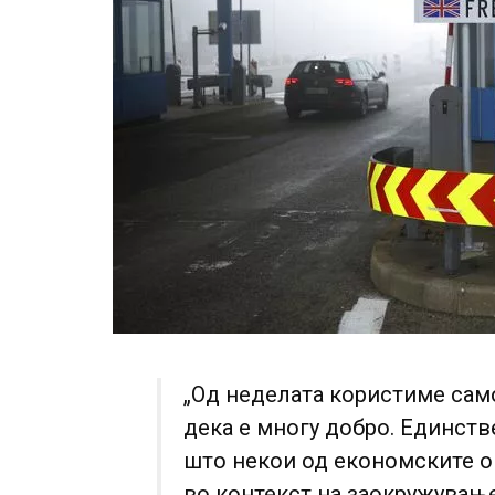
„Од неделата користиме сам
дека е многу добро. Единств
што некои од економските о
во контекст на заокружување 