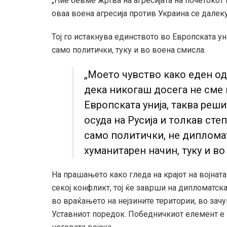
„Ние бевме жртва на агресијата на почетокот
оваа воена агресија против Украина се далек
Тој го истакнува единството во Европската уни
само политички, туку и во воена смисла.
„Моето чувство како еден од
дека никогаш досега не сме
Европската унија, таква реши
осуда на Русија и толкав сте
само политички, не диплома
хуманитарен начин, туку и во
На прашањето како гледа на крајот на војната
секој конфликт, тој ќе заврши на дипломатск
во враќањето на нејзините територии, во зач
Уставниот поредок. Победничкиот елемент е в