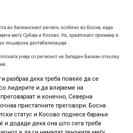
ста во балканскиот регион, особено во Босна, каде
јата меѓу Србија и Косово. Но, хрватскиот премиер е
 во поширока дестабилизација.
ската унија со регионот на Западен Балкан отколку
иќ.
и разбраа дека треба повеќе да се
со лидерите и да влијаеме на
 преговараат и конечно, Северна
почнаа пристапните преговори. Босна
тски статус и Косово поднесе барање
ќ и додаде дека она што сега треба
гионот е да ги намалат тензиите меѓу