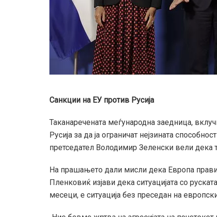
Санкции на ЕУ против Русија
Таканаречената меѓународна заедница, вклуч
Русија за да ја ограничат нејзината способнос
претседател Володимир Зеленски вели дека т
На прашањето дали мисли дека Европа прави д
Пленковиќ изјави дека ситуацијата со руската 
месеци, е ситуација без преседан на европск