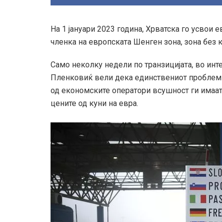
На 1 јануари 2023 година, Хрватска го усвои е
членка на европската Шенген зона, зона без 
Само неколку недели по транзицијата, во инт
Пленковиќ вели дека единствениот проблем 
од економските оператори всушност ги имаат
цените од куни на евра.