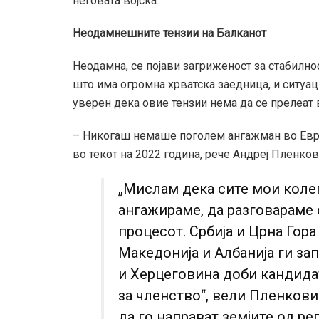
неговата војска.
Неодамнешните тензии на Балканот
Неодамна, се појави загриженост за стабилно
што има огромна хрватска заедница, и ситуаци
уверен дека овие тензии нема да се прелеат
– Никогаш немаше поголем ангажман во Европ
во текот на 2022 година, рече Андреј Пленков
„Мислам дека сите мои колег
ангажираме, да разговараме 
процесот. Србија и Црна Гора
Македонија и Албанија ги за
и Херцеговина доби кандида
за членство“, вели Пленкови
да го направат земјите од ре