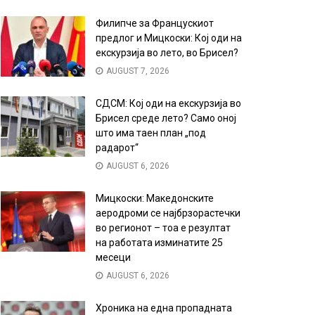
Филипче за Францускиот
предлог и Мицкоски: Кој оди на
екскурзија во лето, во Брисел?
AUGUST 7, 2026
СДСМ: Кој оди на екскурзија во
Брисел среде лето? Само оној
што има таен план „под
радарот“
AUGUST 6, 2026
Мицкоски: Македонските
аеродроми се најбрзорастечки
во регионот – тоа е резултат
на работата изминатите 25
месеци
AUGUST 6, 2026
Хроника на една пропадната