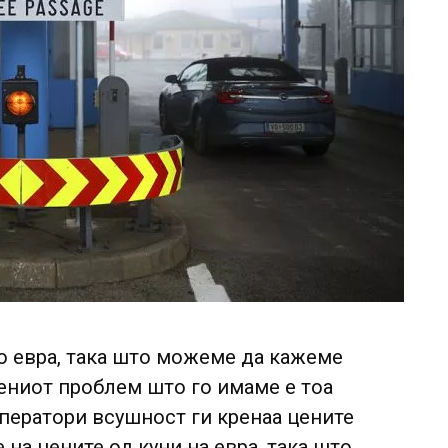
о евра, така што можеме да кажеме
ениот проблем што го имаме е тоа
ператори всушност ги кренаа цените
на цените од куни на евра, така што