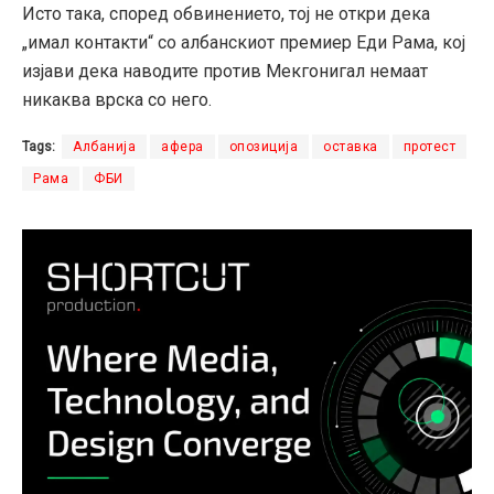
Исто така, според обвинението, тој не откри дека
„имал контакти“ со албанскиот премиер Еди Рама, кој
изјави дека наводите против Мекгонигал немаат
никаква врска со него.
Tags:
Албанија
афера
опозиција
оставка
протест
Рама
ФБИ