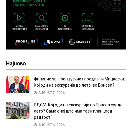
Најново
Филипче за Францускиот предлог и Мицкоски:
Кој оди на екскурзија во лето, во Брисел?
AUGUST 7, 2026
СДСМ: Кој оди на екскурзија во Брисел среде
лето? Само оној што има таен план „под
радарот“
AUGUST 6, 2026