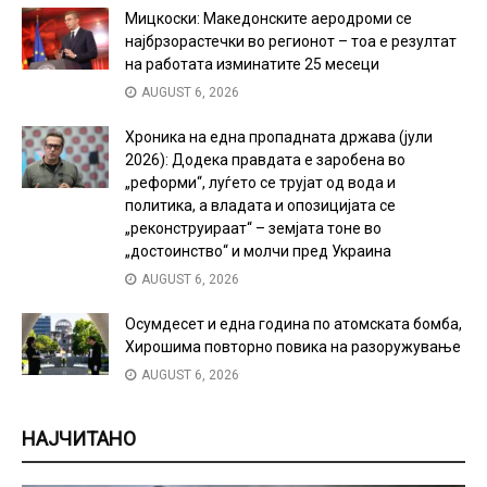
Мицкоски: Македонските аеродроми се
најбрзорастечки во регионот – тоа е резултат
на работата изминатите 25 месеци
AUGUST 6, 2026
Хроника на една пропадната држава (јули
2026): Додека правдата е заробена во
„реформи“, луѓето се трујат од вода и
политика, а владата и опозицијата се
„реконструираат“ – земјата тоне во
„достоинство“ и молчи пред Украина
AUGUST 6, 2026
Осумдесет и една година по атомската бомба,
Хирошима повторно повика на разоружување
AUGUST 6, 2026
НАЈЧИТАНО