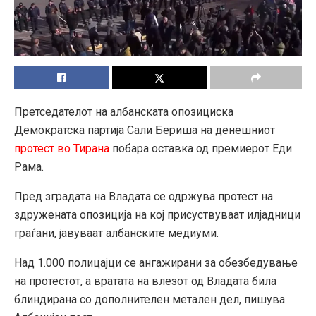
Претседателот на албанската опозициска
Демократска партија Сали Бериша на денешниот
протест во Тирана
побара оставка од премиерот Еди
Рама.
Пред зградата на Владата се одржува протест на
здружената опозиција на кој присуствуваат илјадници
граѓани, јавуваат албанските медиуми.
Над 1.000 полицајци се ангажирани за обезбедување
на протестот, а вратата на влезот од Владата била
блиндирана со дополнителен метален дел, пишува