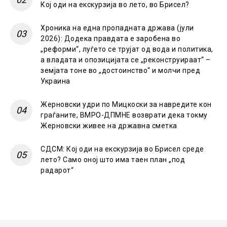
Кој оди на екскурзија во лето, во Брисел?
Хроника на една пропадната држава (јули
2026): Додека правдата е заробена во
„реформи“, луѓето се трујат од вода и политика,
а владата и опозицијата се „реконструираат“ –
земјата тоне во „достоинство“ и молчи пред
Украина
Жерновски удри по Мицкоски за навредите кон
граѓаните, ВМРО-ДПМНЕ возврати дека токму
Жерновски живее на државна сметка
СДСМ: Кој оди на екскурзија во Брисел среде
лето? Само оној што има таен план „под
радарот“