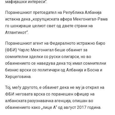
мафијашки интереси“.
Поранешниот претседател на Република Албанија
истакна дека „корупциската афера Мекгонигал-Рама
го шокираше целиот свет од двете страни на
Атлантикот“.
Поранешниот агент на Федералното истражно биро
(ФБИ) Чарлс Мекгонигал беше обвинет за
сомнителни зделки со руски олигарси, но во
обвинението се наведува дека тој имал сомнителни
бизнис врски со политичари од Албанија и Босна и
Херцеговина.
Тој, меѓу другото, е обвинет дека не му ја открил на
ФБИ неговата врска со поранешен офицер на
албанската разузнавачка агенција, опишан во
обвинението како „лице А“ од август 2017 година.