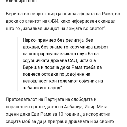
Албанијан пост.
Бериша во својот говор ја опиша аферата на Рама, во
врска со агентот на ФБИ, како најсериозен скандал
што го „извалкал имиџот на земјата во светот“.
Нарко-премиер без религија, без
држава, без знаме го корумпира шефот
на контраразузнавачката служба на
сојузничката држава САД, истакна
Бериша и порача дека Рама треба да
поднесе оставка по „овој чин на
нелојалност кон големиот сојузник на
албанскиот народ“.
Претседателот на Партијата на слободата и
поранешен претседател на Албанија, Илир Мета
оцени дека Еди Рама за 10 години „ја искористил
својата моќ за да ја приграби државата и за своите