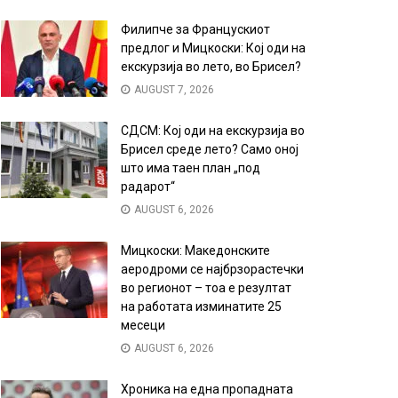
Филипче за Францускиот
предлог и Мицкоски: Кој оди на
екскурзија во лето, во Брисел?
AUGUST 7, 2026
СДСМ: Кој оди на екскурзија во
Брисел среде лето? Само оној
што има таен план „под
радарот“
AUGUST 6, 2026
Мицкоски: Македонските
аеродроми се најбрзорастечки
во регионот – тоа е резултат
на работата изминатите 25
месеци
AUGUST 6, 2026
Хроника на една пропадната