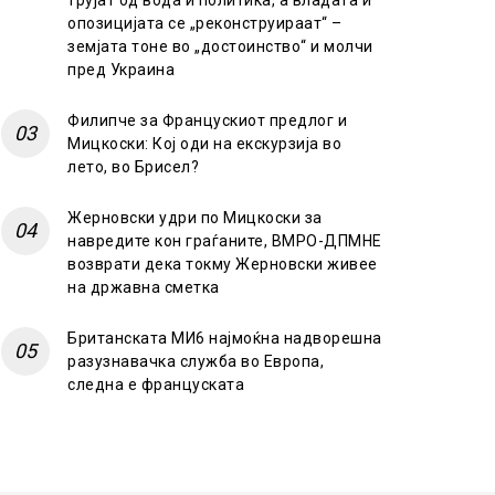
трујат од вода и политика, а владата и
опозицијата се „реконструираат“ –
земјата тоне во „достоинство“ и молчи
пред Украина
Филипче за Францускиот предлог и
Мицкоски: Кој оди на екскурзија во
лето, во Брисел?
Жерновски удри по Мицкоски за
навредите кон граѓаните, ВМРО-ДПМНЕ
возврати дека токму Жерновски живее
на државна сметка
Британската МИ6 најмоќна надворешна
разузнавачка служба во Европа,
следна е француската