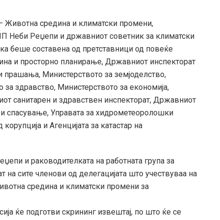
 – Животна средина и климатски промени,
П Неби Реџепи и државниот советник за климатски
ка беше составена од претставници од повеќе
дина и просторно планирање, Државниот инспекторат
ки прашања, Министерството за земјоделство,
 за здравство, Министерството за економија,
ниот санитарен и здравствен инспекторат, Државниот
а и спасување, Управата за хидрометеоролошки
корупција и Агенцијата за катастар на
џепи и раководителката на работната група за
 на сите членови од делегацијата што учествуваа на
Животна средина и климатски промени за
ија ќе подготви скрининг извештај, по што ќе се