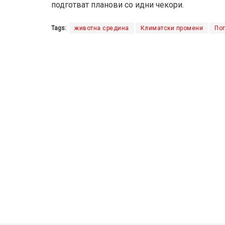
подготват планови со идни чекори.
Tags:
животна средина
Климатски промени
Пог