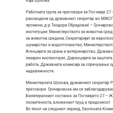
Каја Шукова.
Работната група за преговори за Поглавје 27
раководена од државниот секретар во МЖСП
промени, д-р Теодора Обрадовиќ – Грнчаровс
институции: Министерството за животна сре
за животна средина, Секретаријат за европс
шумарство и водостопанство, Министерството
Агенцијата за храна и ветеринарство, Држав
пазарен инспекторат, Дирекцијата за заштит
работи, Државната комисија за спречување од 
надевижности.
Министерката Шукова, државниот секретар Ре
преговори Грнчаровска им се заблагодаруваат
Билатералниот состанок за Поглавјето 27 – 
посветеноста, вложениот труд и придонесот.
Во текот на следниот период, Евопската Комис