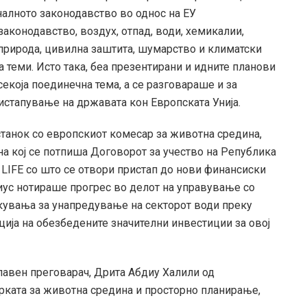
налното законодавство во однос на ЕУ
законодавство, воздух, отпад, води, хемикалии,
 природа, цивилна заштита, шумарство и климатски
теми. Исто така, беа презентирани и идните планови
екоја поединечна тема, а се разговараше и за
истапување на државата кон Европската Унија.
танок со европскиот комесар за животна средина,
на кој се потпиша Договорот за учество на Република
LIFE со што се отвори пристап до нови финансиски
иус нотираше прогрес во делот на управување со
екувања за унапредување на секторот води преку
ја на обезбедените значителни инвестиции за овој
авен преговарач, Дрита Абдиу Халили од
рката за животна средина и просторно планирање,