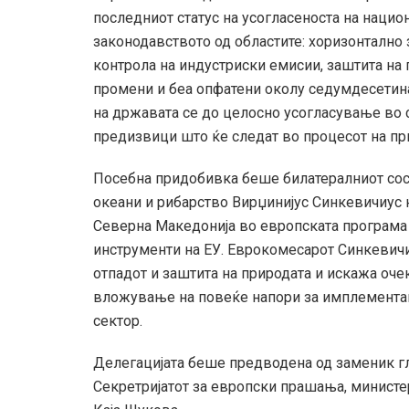
последниот статус на усогласеноста на нацио
законодавството од областите: хоризонтално 
контрола на индустриски емисии, заштита на
промени и беа опфатени околу седумдесетина 
на државата се до целосно усогласување во с
предизвици што ќе следат во процесот на пр
Посебна придобивка беше билатералниот сос
океани и рибарство Вирџинијус Синкевичиус 
Северна Македонија во европската програма 
инструменти на ЕУ. Еврокомесарот Синкевич
отпадот и заштита на природата и искажа оч
вложување на повеќе напори за имплементаци
сектор.
Делегацијата беше предводена од заменик гл
Секретријатот за европски прашања, министе