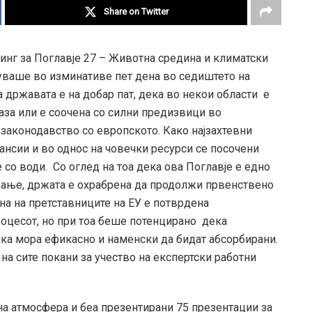
Share on Twitter
нг за Поглавје 27 – Животна средина и климатски
жуваше во изминативе пет дена во седиштето на
 државата е на добар пат, дека во некои области е
фаза или е соочена со силни предизвици во
аконодавство со европското. Како најзахтевни
ансии и во однос на човечки ресурси се посочени
со води. Со оглед на тоа дека ова Поглавје е едно
ирање, држата е охрабрена да продолжи првенствено
на на претставниците на ЕУ е потврдена
оцесот, но при тоа беше потенцирано дека
ка мора ефикасно и наменски да бидат абсорбирани.
на сите покани за учество на експертски работни
а атмосфера и беа презентирани 75 презентации за