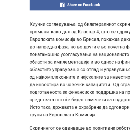
Share on Facebook
Клучни согледувања од билатералниот скрини
промени, како дел од Кластер 4, што се одр
Европската комисија во Брисел, покажаа дека
во напредна фаза, но во други е во почетна 
понатамошно усогласување на националното з
области за имплементација и во однос на фин
областите управување со отпад и управување 
од најкомплексините и најскапите за инвест
да инвестира во човечки капацитети. Од стра
подготвеноста за финансиска поддршка на пр
средствата што ќе бидат наменети за поддрш
Исто така, државата е охрабрена да одговори 
групи на Европската Комисија.
Скринингот се одвиваше во позитивна работн