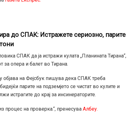
лира до СПАК: Истражете сериозно, парите
етони
повика СПАК да ја истражи кулата „Планината Тирана“,
т за опера и балет во Тирана.
у објава на Фејсбук пишува дека СПАК треба
бидејќи парите на подземјето се чистат во кулите и
лжи истрагите до крај за инсинераторите.
из процес на проверка.“, пренесува
Албеу.