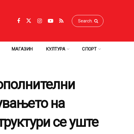
МАГАЗИН
КУЛТУРА
СПОРТ
дополнителни
увањето на
труктури се уште