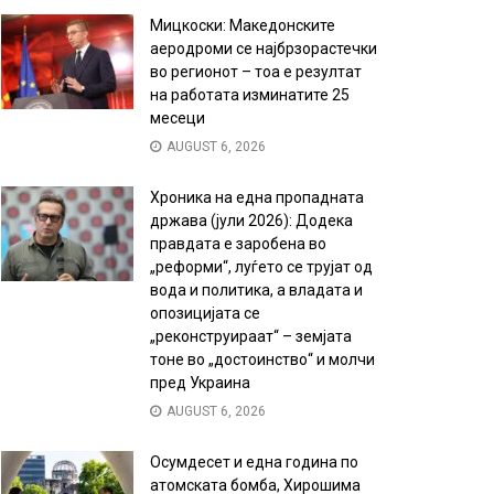
Мицкоски: Македонските
аеродроми се најбрзорастечки
во регионот – тоа е резултат
на работата изминатите 25
месеци
AUGUST 6, 2026
Хроника на една пропадната
држава (јули 2026): Додека
правдата е заробена во
„реформи“, луѓето се трујат од
вода и политика, а владата и
опозицијата се
„реконструираат“ – земјата
тоне во „достоинство“ и молчи
пред Украина
AUGUST 6, 2026
Осумдесет и една година по
атомската бомба, Хирошима