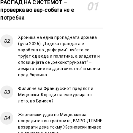
РАСПАД НА СИСТЕМОТ –
проверка во вар-собата не е
потребна
Хроника на една пропадната држава
(јули 2026): Додека правдата е
заробена во „реформи“, луѓето се
трујат од вода и политика, а владата и
опозицијата се „реконструираат“ –
земјата тоне во „достоинство“ и молчи
пред Украина
Филипче за Францускиот предлог и
Мицкоски: Кој оди на екскурзија во
лето, во Брисел?
Жерновски удри по Мицкоски за
навредите кон граѓаните, ВМРО-ДПМНЕ
возврати дека токму Жерновски живее