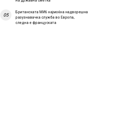
на државна сметка
Британската МИ6 најмоќна надворешна
разузнавачка служба во Европа,
следна е француската