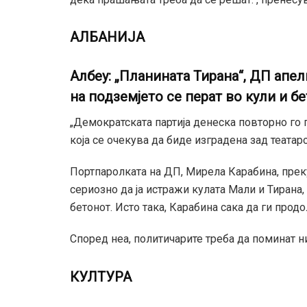
АЛБАНИЈА
Албеу: „Планината Тирана“, ДП апе
на подземјето се перат во кули и б
„Демократската партија денеска повторно го 
која се очекува да биде изградена зад театаро
Портпаролката на ДП, Мирела Карабина, прек
сериозно да ја истражи кулата Мали и Тирана, 
бетонот. Исто така, Карабина сака да ги продо
Според неа, политичарите треба да поминат н
КУЛТУРА