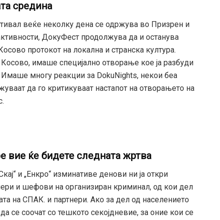
ата средина
ивал веќе неколку дена се одржува во Призрен и
 активности, ДокуФест продолжува да и останува
 Косово протокот на локална и странска култура.
Косово, имаше специјално отворање кое ја разбуди
 Имаше многу реакции за DokuNights, некои беа
жуваат да го критикуваат настапот на отворањето на
.
е вие ​​ќе бидете следната жртва
кај“ и „Енкро“ изминативе денови ни ја откри
ери и шефови на организиран криминал, од кои дел
тата на СПАК. и партнери. Ако за дел од населението
да се соочат со тешкото секојдневие, за оние кои се