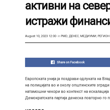
активни на север
истражи финанси
August 10, 2023 12:00
in
PMD
,
ДЕНЕС
,
МЕДИУМИ
,
РЕГИОН
Share on Facebook
Европската унија ја поздрави одлуката на Вла
на полицијата во и околу општинските згради 
натамошни чекори во контекст на ескалација н
Демократската партија денеска повторно го п