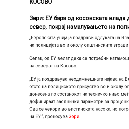
КОСОВО
Зери: ЕУ бара од косовската влада
север, покрај намалувањето на пол
„Европската унија ја поздрави одлуката на Вл
на полицијата во и околу општинските згради 
Сепак, од ЕУ велат дека се потребни натамошн
на северот на Косово.
„ЕУ ја поздравува неодамнешната најава на 
отсто на полициското присуство во и околу о
донесена по состанокот на техничко ниво меѓ
дефинираат заеднички параметри за проценка
Ова се чекори во вистинската насока, но пот
на ЕУ.“, пренесува
Зери
.