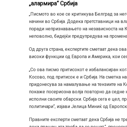
„алармира“ Србија
„Писмото во кое се критикува Белград за нег
начини во Србија. Додека претставници на вл
поради непризнавањето на независноста на К
неповолно, бидејќи предупредува на промена 
Од друга страна, експертите сметаат дека ов
високи функции од Европа и Америка, кои сег
„Со ова писмо притисокот е избалансиран ког
Косово, под притисок е и Србија. На сметка 
придонесува за намалување на тензиите на К
покаже посериозна волја повторно да седне н
исполни своите обврски. Србија сега е цел, п
политичари“, изјави Јелица Миниќ од Европс
Правните експерти сметаат дека Србија не тр
дека прашањата треба да се решат.“, пренесу