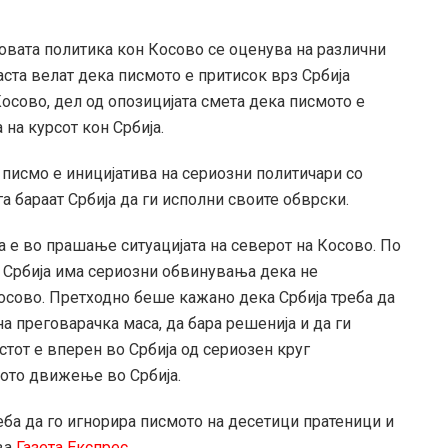
овата политика кон Косово се оценува на различни
аста велат дека писмото е притисок врз Србија
осово, дел од опозицијата смета дека писмото е
на курсот кон Србија.
а писмо е иницијатива на сериозни политичари со
а бараат Србија да ги исполни своите обврски.
а е во прашање ситуацијата на северот на Косово. По
на Србија има сериозни обвинувања дека не
осово. Претходно беше кажано дека Србија треба да
а преговарачка маса, да бара решенија и да ги
рстот е вперен во Србија од сериозен круг
кото движење во Србија.
еба да го игнорира писмото на десетици пратеници и
ва
Газета Експрес.