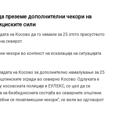
 да преземе дополнителни чекори на
ициските сили
адата на Косово да го намали за 25 отсто присуството
на северот.
и чекори во контекст на ескалација на ситуацијата
Владата на Косово за дополнително намалување за 25
пштинските згради во северно Косово. Одлуката е
у косовската полиција и ЕУЛЕКС, со цел да се
 на безбедносната состојба во северните општини.
ребни се понатамошни чекори“, се вели во одговорот