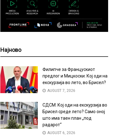
Најново
Филипче за Францускиот
предлог и Мицкоски: Кој оди на
екскурзија во лето, во Брисел?
AUGUST 7, 2026
СДСМ: Кој оди на екскурзија во
Брисел среде лето? Само оној
што има таен план „под
радарот“
AUGUST 6, 2026