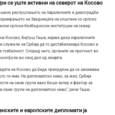
ури се уште активни на северот на Косово
вршено распуштањето на паралелните и дивоградби
формирањето на Заедницата на општини со српско
елни српски безбедносни институции на север.
а Косово, Бејтуш Гаши, изјави дека паралелните
 и служеле на Србија да го дестабилизира Косово и
 стабилност. Според него, органите на прогонот во
контрола во овој дел од земјата.
владата на Косово да биде принудена да се занимава
то ги има. На дипломатско ниво, за жал, Србија
ости на овие групи иако беше актер и фактор за
а овие групи на дипломатско ниво“, рече Гаши,
анските и европските дипломати ја