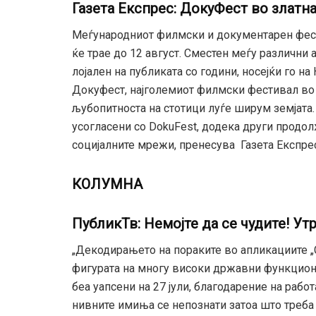
Газета Експрес: ДокуФест во златн
Меѓународниот филмски и документарен фест
ќе трае до 12 август. Сместен меѓу различни
лојален на публиката со години, носејќи го на
Докуфест, најголемиот филмски фестивал во 
љубопитноста на стотици луѓе ширум земјата.
усогласени со DokuFest, додека други продол
социјалните мрежи, пренесува Газета Експрес
КОЛУМНА
ПубликТв: Немојте да се чудите! Утр
„Декодирањето на пораките во апликациите „С
фигурата на многу високи државни функцион
беа уапсени на 27 јули, благодарение на рабо
нивните имиња се непознати затоа што треба 