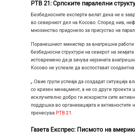
РТВ 21: Српските паралелни структ
Безбедносните експерти велат дека не е за
во северниот дел на Косово. Според нив, не
мнозинство придонело за присуство на парал
Поранешниот министер за внатрешни работи н
безбедносни структури на северот на земјата
истовремено да ја зачува нејзината внатрешна
Косово не успеале да воспостават соодветна 
„..Овие групи успеаја да создадат ситуација 
со кризен менаџмент, а не со други проекти ш
исклучително добро ги искористи сите активн
поддршка во организацијата и активностите н
пренесува
РТВ 21.
Газета Експрес: Писмото на америк