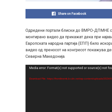
Share on Facebook
Одредени портали блиски до ВМРО-ДПМНЕ се о
монтирано видео да прикажат дека при најава
Европската народна партија (ЕПП) било искор
видео од преносот на конгресот покажува дека
Северна Македонија.
Video
Media error: Format(s) not supported or source(s) not f
Player
Download File: https://frontlinemk.b-cdn.net/wp-content/uploads/20