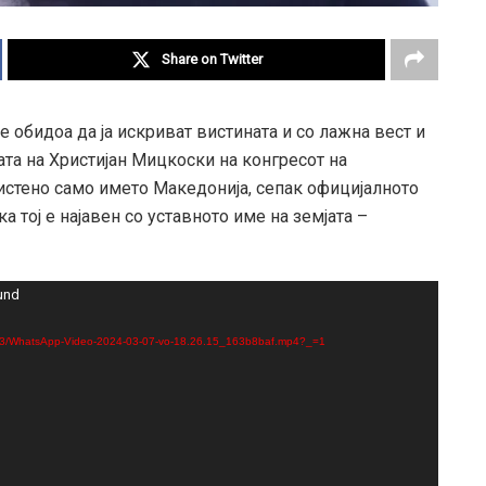
Share on Twitter
бидоа да ја искриват вистината и со лажна вест и
та на Христијан Мицкоски на конгресот на
истено само името Македонија, сепак официјалното
 тој е најавен со уставното име на земјата –
ound
24/03/WhatsApp-Video-2024-03-07-vo-18.26.15_163b8baf.mp4?_=1