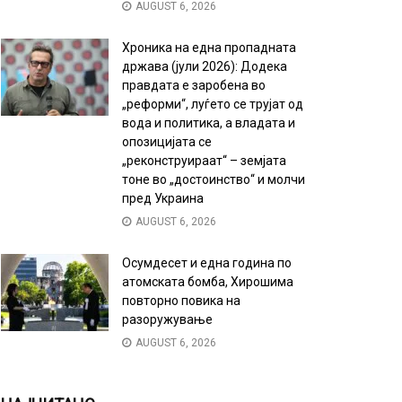
AUGUST 6, 2026
Хроника на една пропадната
држава (јули 2026): Додека
правдата е заробена во
„реформи“, луѓето се трујат од
вода и политика, а владата и
опозицијата се
„реконструираат“ – земјата
тоне во „достоинство“ и молчи
пред Украина
AUGUST 6, 2026
Осумдесет и една година по
атомската бомба, Хирошима
повторно повика на
разоружување
AUGUST 6, 2026