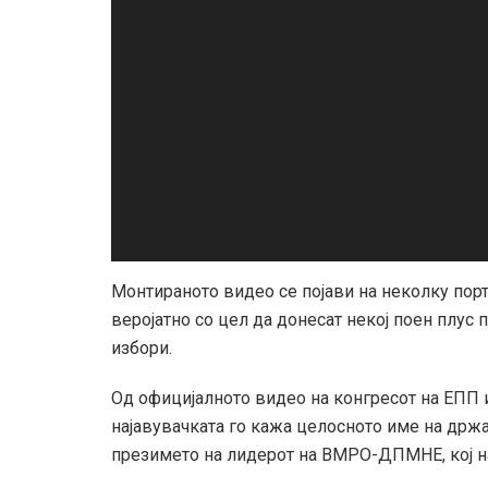
Монтираното видео се појави на неколку порт
веројатно со цел да донесат некој поен плус
избори.
Од официјалното видео на конгресот на ЕПП 
најавувачката го кажа целосното име на држ
презимето на лидерот на ВМРО-ДПМНЕ, кој н