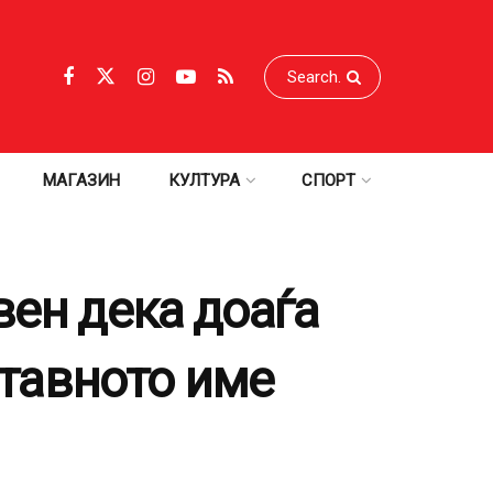
МАГАЗИН
КУЛТУРА
СПОРТ
вен дека доаѓа
ставното име