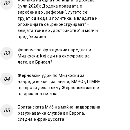
Хроника на една пропадната држава
(јули 2026): Додека правдата е
заробена во „реформи“, луѓето се
трујат од вода и политика, а владата и
опозицијата се „реконструираат“ –
земјата тоне во „достоинство“ и молчи
пред Украина
Филипче за Францускиот предлог и
Мицкоски: Кој оди на екскурзија во
лето, во Брисел?
Жерновски удри по Мицкоски за
навредите кон граѓаните, ВМРО-ДПМНЕ
возврати дека токму Жерновски живее
на државна сметка
Британската МИ6 најмоќна надворешна
разузнавачка служба во Европа,
следна е француската