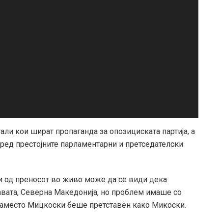
али кои шират пропаганда за опозициската партија, а
 пред престојните парламентарни и претседателски
и од преносот во живо може да се види дека
авата, Северна Македонија, но проблем имаше со
аместо Мицкоски беше претставен како Микоски.