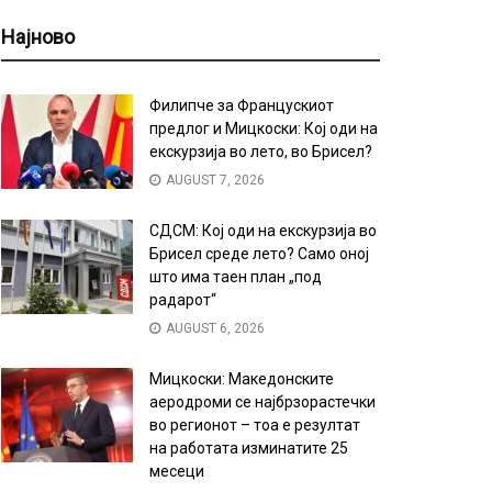
Најново
Филипче за Францускиот
предлог и Мицкоски: Кој оди на
екскурзија во лето, во Брисел?
AUGUST 7, 2026
СДСМ: Кој оди на екскурзија во
Брисел среде лето? Само оној
што има таен план „под
радарот“
AUGUST 6, 2026
Мицкоски: Македонските
аеродроми се најбрзорастечки
во регионот – тоа е резултат
на работата изминатите 25
месеци