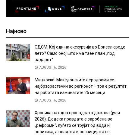
Најново
СДСМ: Кој оди на екскурзија во Брисел среде
лето? Само оној што има таен план „под
радарот“
AUGUST 6, 2026
Мицкоски: Македонските аеродроми се
најбрзорастечки во регионот – тоа е резултат
на работата изминатите 25 месеци
AUGUST 6, 2026
Хроника на една пропадната држава (јули
2026): Додека правдата е заробена во
„реформи“, луѓето се трујат од вода и
политика, а владата и опозицијата се