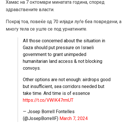
Хамас на 7 октомври минатата година, според
здравствените власти.
Покрај тоа, повеќе од 70 илјади луѓе беа повредени, а
многу тела се уште се под урнатините.
All those concerned about the situation in
Gaza should put pressure on Israeli
government to grant unimpeded
humanitarian land access & not blocking
convoys.
Other options are not enough: airdrops good
but insufficient, sea corridors needed but
take time. And time is of essence
https://t.co/VWIK47rmUT
— Josep Borrell Fontelles
(@JosepBorrellF)
March 7, 2024