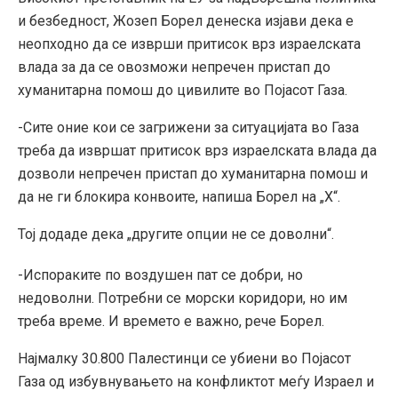
и безбедност, Жозеп Борел денеска изјави дека е
неопходно да се изврши притисок врз израелската
влада за да се овозможи непречен пристап до
хуманитарна помош до цивилите во Појасот Газа.
-Сите оние кои се загрижени за ситуацијата во Газа
треба да извршат притисок врз израелската влада да
дозволи непречен пристап до хуманитарна помош и
да не ги блокира конвоите, напиша Борел на „Х“.
Тој додаде дека „другите опции не се доволни“.
-Испораките по воздушен пат се добри, но
недоволни. Потребни се морски коридори, но им
треба време. И времето е важно, рече Борел.
Најмалку 30.800 Палестинци се убиени во Појасот
Газа од избувнувањето на конфликтот меѓу Израел и