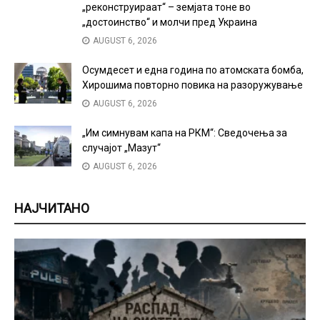
„реконструираат“ – земјата тоне во
„достоинство“ и молчи пред Украина
AUGUST 6, 2026
Осумдесет и една година по атомската бомба,
Хирошима повторно повика на разоружување
AUGUST 6, 2026
„Им симнувам капа на РКМ“: Сведочења за
случајот „Мазут“
AUGUST 6, 2026
НАЈЧИТАНО