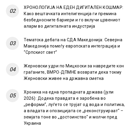
ХРОНОЛОГИЈА НА ЕДЕН ДИГИТАЛЕН КОШМАР:
Како вештачката интелигенција ги премина
безбедносните бариери и го вклучи црвениот
аларм во дигиталната индустрија
Тематска дебата на СДА Македонија: Северна
Македонија помеѓу европската интеграција и
“Српскиот свет”
Жерновски удри по Мицкоски за навредите кон
граѓаните, ВМРО-ДПМНЕ возврати дека токму
Жерновски живее на државна сметка
Хроника на една пропадната држава (јули
2026): Додека правдата е заробена во
„реформи“, луѓето се трујат од вода и политика,
а владата и опозицијата се „реконструираат“ –
земјата тоне во „достоинство“ и молчи пред
Украина