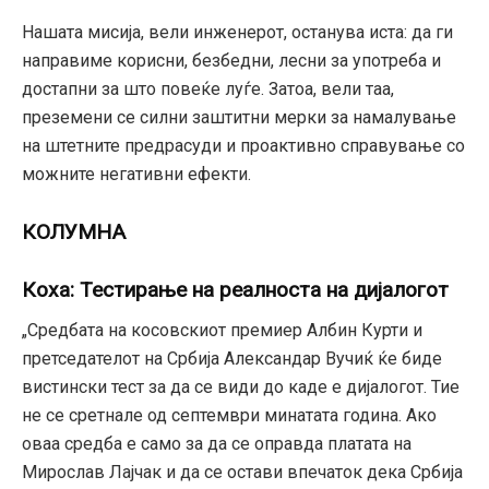
Нашата мисија, вели инженерот, останува иста: да ги
направиме корисни, безбедни, лесни за употреба и
достапни за што повеќе луѓе. Затоа, вели таа,
преземени се силни заштитни мерки за намалување
на штетните предрасуди и проактивно справување со
можните негативни ефекти.
КОЛУМНА
Коха: Тестирање на реалноста на дијалогот
„Средбата на косовскиот премиер Албин Курти и
претседателот на Србија Александар Вучиќ ќе биде
вистински тест за да се види до каде е дијалогот. Тие
не се сретнале од септември минатата година. Ако
оваа средба е само за да се оправда платата на
Мирослав Лајчак и да се остави впечаток дека Србија