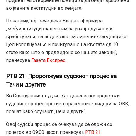
пријават на отворените повици за да бидат вработени
во јавните институции во земјата.
Понатаму, тој рече дека Владата формира
„меѓуинституционален тим за унапредување и
вработување на недоволно застапените заедници со
цел исполнување и почитување на квотата од 10
отсто како што е предвидено со нашите закони“,
пренесува
Газета Експрес.
РТВ 21: Продолжува судскиот процес за
Тачи и другите
Во Специјалниот суд во Хаг денеска ќе продолжи
судскиот процес против поранешните лидери на ОВК,
познат како случајот „Тачи и други“.
Овој судски процес се очекува да се одржи со
почеток во 09:00 часот, пренесува
РТВ 21
.