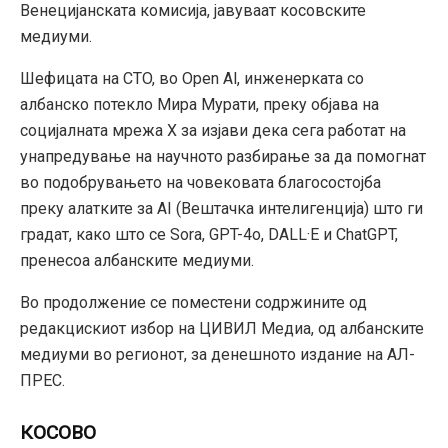
Венецијанската комисија, јавуваат косовските
медиуми.
Шефицата на CTO, во Open Al, инженерката со
албанско потекло Мира Мурати, преку објава на
социјалната мрежа X за изјави дека сега работат на
унапредување на научното разбирање за да помогнат
во подобрувањето на човековата благосостојба
преку алатките за AI (Вештачка интелигенција) што ги
градат, како што се Sora, GPT-4o, DALL·E и ChatGPT,
пренесоа албанските медиуми.
Во продолжение се поместени содржините од
редакцискиот избор на ЦИВИЛ Медиа, од албанските
медиуми во регионот, за денешното издание на АЛ-
ПРЕС.
КОСОВО