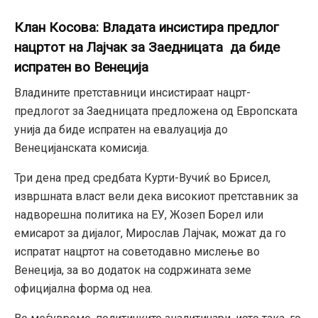
Клан Косова: Владата инсистира предлог
нацртот на Лајчак за Заедницата да биде
испратен во Венеција
Владините претставници инсистираат нацрт-
предлогот за Заедницата предложена од Европската
унија да биде испратен на евалуација до
Венецијанската комисија.
Три дена пред средбата Курти-Вучиќ во Брисел,
извршната власт вели дека високиот претставник за
надворешна политика на ЕУ, Жозеп Борел или
емисарот за дијалог, Мирослав Лајчак, можат да го
испратат нацртот на советодавно мислење во
Венеција, за во додаток на содржината земе
официјална форма од неа.