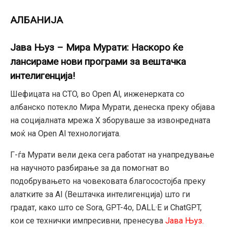
АЛБАНИЈА
Јава Њуз – Мира Мурати: Наскоро ќе
лансираме нови програми за вештачка
интелигенција!
Шефицата на CTO, во Open Al, инженерката со
албанско потекло Мира Мурати, денеска преку објава
на социјалната мрежа X зборуваше за извонредната
моќ на Open Al технологијата.
Г-ѓа Мурати вели дека сега работат на унапредување
на научното разбирање за да помогнат во
подобрувањето на човековата благосостојба преку
алатките за AI (Вештачка интелигенција) што ги
градат, како што се Sora, GPT-4o, DALL·E и ChatGPT,
кои се технички импресивни, пренесува
Јава Њуз.