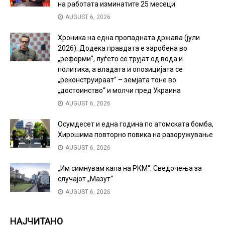
на работата изминатите 25 месеци
AUGUST 6, 2026
Хроника на една пропадната држава (јули
2026): Додека правдата е заробена во
„реформи“, луѓето се трујат од вода и
политика, а владата и опозицијата се
„реконструираат“ – земјата тоне во
„достоинство“ и молчи пред Украина
AUGUST 6, 2026
Осумдесет и една година по атомската бомба,
Хирошима повторно повика на разоружување
AUGUST 6, 2026
„Им симнувам капа на РКМ“: Сведочења за
случајот „Мазут“
AUGUST 6, 2026
НАЈЧИТАНО