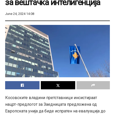
за вештачка интелигенција
June 24, 2024 14:08
Косовските владини претставници инсистираат
нацрт-предлогот за Заедницата предложена од
Европската унија да биде испратен на евалуација до