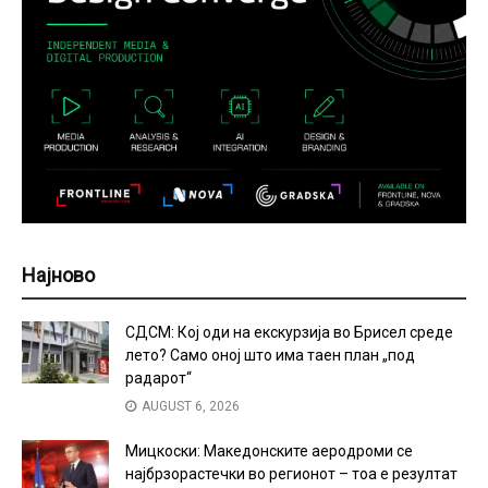
Најново
СДСМ: Кој оди на екскурзија во Брисел среде
лето? Само оној што има таен план „под
радарот“
AUGUST 6, 2026
Мицкоски: Македонските аеродроми се
најбрзорастечки во регионот – тоа е резултат