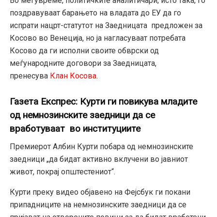
Во меѓувреме, политичките аналитичари, исто така, го
поздравуваат барањето на владата до ЕУ да го
испрати нацрт-статутот на Заедницата предложен за
Косово во Венеција, но ја нагласуваат потребата
Косово да ги исполни своите обврски од
меѓународните договори за Заедницата,
пренесува
Клан Косова
.
Газета Експрес: Курти ги повикува младите
од немнозинските заедници да се
вработуваат во институциите
Премиерот Албин Курти побара од немнозинските
заедници „да бидат активно вклучени во јавниот
живот, покрај општестениот“.
Курти преку видео објавено на Фејсбук ги покани
припадниците на немнозинските заедници да се