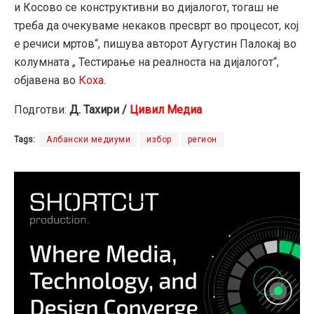
и Косово се конструктивни во дијалогот, тогаш не
треба да очекуваме некаков пресврт во процесот, кој
е речиси мртов“, пишува авторот Аугустин Палокај во
колумната „ Тестирање на реалноста на дијалогот“,
објавена во
Коха
.
Подготви:
Д. Тахири /
Цивил Медиа
Tags:
Албански медиуми
избор
регион