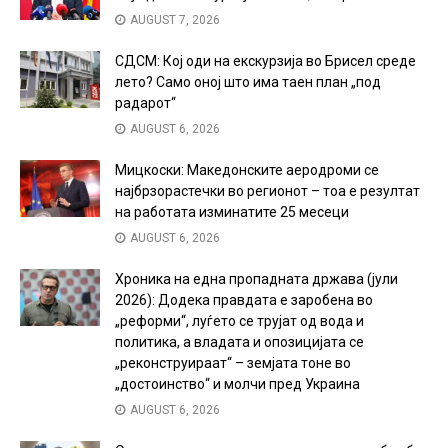
AUGUST 7, 2026
СДСМ: Кој оди на екскурзија во Брисел среде
лето? Само оној што има таен план „под
радарот“
AUGUST 6, 2026
Мицкоски: Македонските аеродроми се
најбрзорастечки во регионот – тоа е резултат
на работата изминатите 25 месеци
AUGUST 6, 2026
Хроника на една пропадната држава (јули
2026): Додека правдата е заробена во
„реформи“, луѓето се трујат од вода и
политика, а владата и опозицијата се
„реконструираат“ – земјата тоне во
„достоинство“ и молчи пред Украина
AUGUST 6, 2026