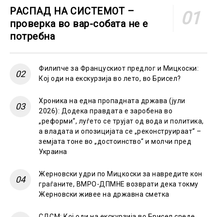
РАСПАД НА СИСТЕМОТ –
проверка во вар-собата не е
потребна
Филипче за Францускиот предлог и Мицкоски:
Кој оди на екскурзија во лето, во Брисел?
Хроника на една пропадната држава (јули
2026): Додека правдата е заробена во
„реформи“, луѓето се трујат од вода и политика,
а владата и опозицијата се „реконструираат“ –
земјата тоне во „достоинство“ и молчи пред
Украина
Жерновски удри по Мицкоски за навредите кон
граѓаните, ВМРО-ДПМНЕ возврати дека токму
Жерновски живее на државна сметка
СДСМ: Кој оди на екскурзија во Брисел среде