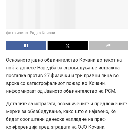
фото извор: Радио Кочани
Основното јавно обвинителство Кочани во текот на
ноќта донесе Наредба за спроведување истражна
постапка против 27 физички и три правни лица во
врска со катастрофалниот пожар во Кочани,
информираат од Јавното обвинителство на РСМ.
Деталите за истрагата, осомничените и предложените
мерки за обезбедување, како што е најавено, ќе
бидат соопштени денеска напладне на прес-
конференција пред зградата на ОЈО Кочани.