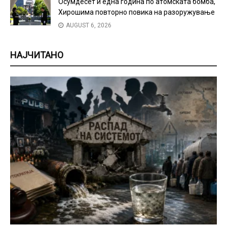
Осумдесет и една година по атомската бомба,
Хирошима повторно повика на разоружување
AUGUST 6, 2026
НАЈЧИТАНО