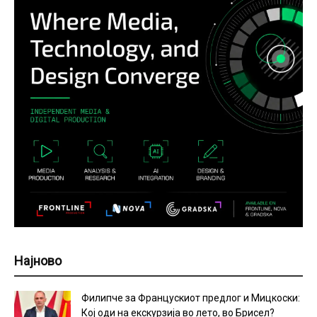
Најново
Филипче за Францускиот предлог и Мицкоски:
Кој оди на екскурзија во лето, во Брисел?