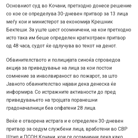
Основниот суд во Кочани, претходно донесе решение
со кое се определува 30-дневен притвор за 13 лица
меѓу кои и министерот за економија Крешник
Бектеши. За уште шест осомничени, на кои претходно
исто така им беше определен краткотраен притвор
од 48 часа, судот ќе одлучува во текот на денот.
Обвинителството и полицијата синоќа спроведоа
акција за приведување на лица за кои постои
сомнение за инволвираност во пожарот, за што
Јавното обвинителство најави дека денеска ќе
информира. Со истражните активности до пред
приведувањето на тројцата поранешни
градоначалници беа опфатени 28 лица.
Веќе е отворена истрага и е определен 30-дневен
притвор за седум службени лица, вработени во СВР
Штип и ПСОН Кочани, кои се осомнични дека како