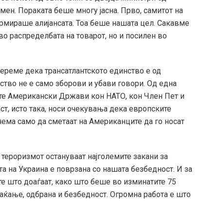
мен. Пораката беше многу јасна. Прво, самитот на
формираше алијансата. Тоа беше нашата цел. Сакавме
во распределбата на товарот, но и посилен во
береме дека трансатлантското единство е од
нство не е само зборови и убави говори. Од една
тите Американски Држави кон НАТО, кон Член Пет и
ст, исто така, носи очекувања дека европските
 нема само да сметаат на Американците да го носат
и тероризмот остануваат најголемите закани за
а на Украина е поврзана со нашата безбедност. И за
те што доаѓаат, како што беше во изминатите 75
аќање, одбрана и безбедност. Огромна работа е што