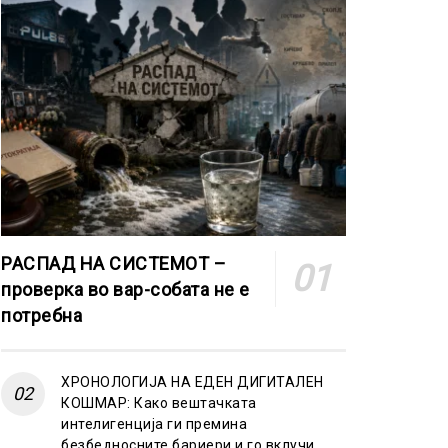
РАСПАД НА СИСТЕМОТ –
проверка во вар-собата не е
потребна
ХРОНОЛОГИЈА НА ЕДЕН ДИГИТАЛЕН
КОШМАР: Како вештачката
интелигенција ги премина
безбедносните бариери и го вклучи