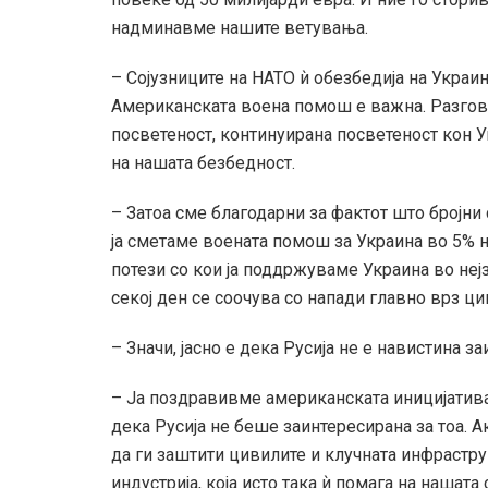
надминавме нашите ветувања.
– Сојузниците на НАТО ѝ обезбедија на Украи
Американската воена помош е важна. Разгова
посветеност, континуирана посветеност кон У
на нашата безбедност.
– Затоа сме благодарни за фактот што бројни 
ја сметаме воената помош за Украина во 5% н
потези со кои ја поддржуваме Украина во неј
секој ден се соочува со напади главно врз ц
– Значи, јасно е дека Русија не е навистина з
– Ја поздравивме американската иницијатива з
дека Русија не беше заинтересирана за тоа. 
да ги заштити цивилите и клучната инфрастру
индустрија, која исто така ѝ помага на нашат