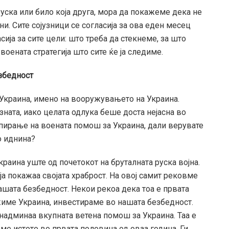
руска или било која друга, мора да покажеме дека не
и. Сите сојузници се согласија за ова еден месец
сија за сите цели: што треба да стекнеме, за што
воената стратегија што сите ќе ја следиме.
збедност
 Украина, имено на вооружувањето на Украина.
ата, иако целата одлука беше доста нејасна во
запирање на воената помош за Украина, дали верувате
о иднина?
раина уште од почетокот на бруталната руска војна.
ја покажаа својата храброст. На овој самит рековме
ашата безбедност. Некои рекоа дека тоа е првата
жиме Украина, инвестираме во нашата безбедност.
 надминаа вкупната ветена помош за Украина. Таа е
ме истото во првата половина од оваа година. Ги