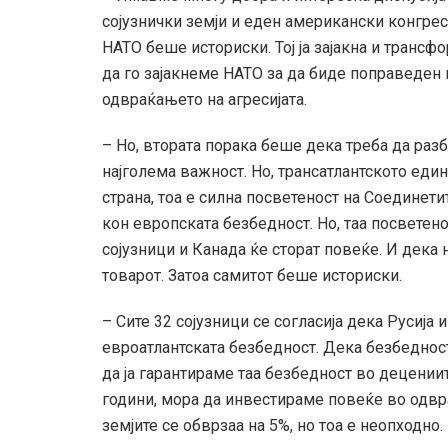
сојузнички земји и еден американски конгрес
НАТО беше историски. Тој ја зајакна и транс
да го зајакнеме НАТО за да биде поправеден 
одвраќањето на агресијата.
– Но, втората порака беше дека треба да раз
најголема важност. Но, трансатлантското еди
страна, тоа е силна посветеност на Соедине
кон европската безбедност. Но, таа посветено
сојузници и Канада ќе сторат повеќе. И дека
товарот. Затоа самитот беше историски.
– Сите 32 сојузници се согласија дека Русија 
евроатлантската безбедност. Дека безбедност
да ја гарантираме таа безбедност во децении
години, мора да инвестираме повеќе во одвр
земјите се обврзаа на 5%, но тоа е неопходно.