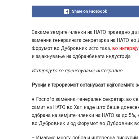
Share on Facebook
Сакаме земјите-членки на НАТО праведно да г
заменик генералната секретарка на НАТО во
Форумот во Дубровник исто така,
во интервју
и зајакнување на одбранбената индустрија.
Интервјуто го пренесуваме интегрално
Русија и тероризмот остануваат најголемите 
● Госпоѓо заменик-генерален секретар, во с
самит на НАТО во Хаг, каде што беше донесе
одбрана на земјите-членки на НАТО за до 5%, 
во Дубровник и од Форумот во Дубровник во 
– Имавме многу добра и интересна дискусија 