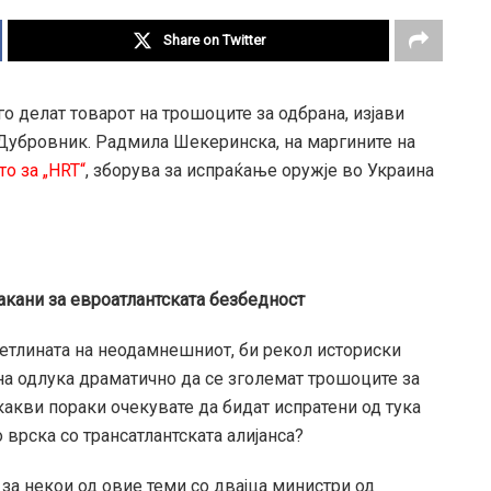
Share on Twitter
о делат товарот на трошоците за одбрана, изјави
 Дубровник. Радмила Шекеринска, на маргините на
то за „HRT“
, зборува за испраќање оружје во Украина
закани за евроатлантската безбедност
ветлината на неодамнешниот, би рекол историски
на одлука драматично да се зголемат трошоците за
какви пораки очекувате да бидат испратени од тука
врска со трансатлантската алијанса?
за некои од овие теми со двајца министри од