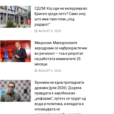
СДСМ: Кој оди на екскурзија во
Брисел среде лето? Само оној
што има таен план „под
радарот“
AUGUST 6, 2026
Мицкоски: Македонските
аеродроми се најбрзорастечки
во регионот – тоа е резултат
на работата изминатите 25
месеци
AUGUST 6, 2026
Хроника на една пропадната
држава (јули 2026): Додека
правдата е заробена во
„реформи“, луѓето се трујат од
вода и политика, а владата и
опозицијата се