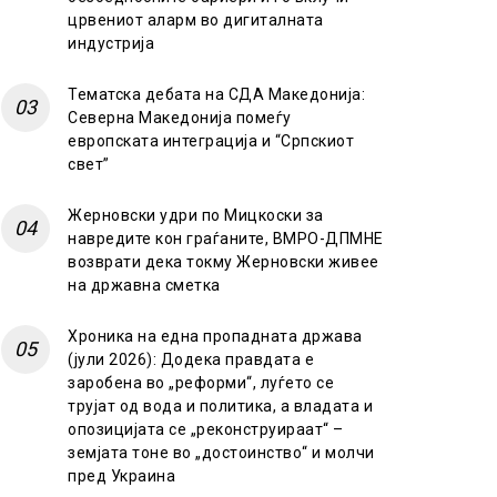
црвениот аларм во дигиталната
индустрија
Тематска дебата на СДА Македонија:
Северна Македонија помеѓу
европската интеграција и “Српскиот
свет”
Жерновски удри по Мицкоски за
навредите кон граѓаните, ВМРО-ДПМНЕ
возврати дека токму Жерновски живее
на државна сметка
Хроника на една пропадната држава
(јули 2026): Додека правдата е
заробена во „реформи“, луѓето се
трујат од вода и политика, а владата и
опозицијата се „реконструираат“ –
земјата тоне во „достоинство“ и молчи
пред Украина