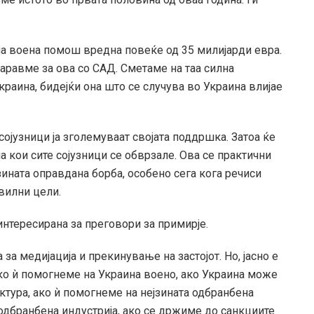
на воена помош вредна повеќе од 35 милијарди евра.
равме за ова со САД. Сметаме на таа силна
краина, бидејќи она што се случува во Украина влијае
сојузници ја зголемуваат својата поддршка. Затоа ќе
а кои сите сојузници се обврзале. Ова се практични
зината оправдана борба, особено сега кога речиси
ивилни цели.
аинтересирана за преговори за примирје.
а медијација и прекинување на застојот. Но, јасно е
Ако ѝ помогнеме на Украина воено, ако Украина може
ктура, ако ѝ помогнеме на нејзината одбранбена
а одбранбена индустрија, ако се држиме до санкциите