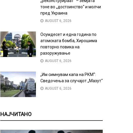
„реконструираат“ – земјата
тоне во „достоинство“ и молчи
пред Украина
AUGUST 6, 2026
Осумдесет и една година по
атомската бомба, Хирошима
повторно повика на
разоружување
AUGUST 6, 2026
„Им симнувам капа на РКМ“:
Сведочења за случајот „Мазут“
AUGUST 6, 2026
НАЈЧИТАНО