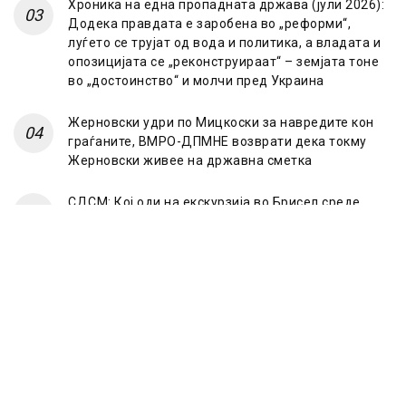
Хроника на една пропадната држава (јули 2026):
Додека правдата е заробена во „реформи“,
луѓето се трујат од вода и политика, а владата и
опозицијата се „реконструираат“ – земјата тоне
во „достоинство“ и молчи пред Украина
Жерновски удри по Мицкоски за навредите кон
граѓаните, ВМРО-ДПМНЕ возврати дека токму
Жерновски живее на државна сметка
СДСМ: Кој оди на екскурзија во Брисел среде
лето? Само оној што има таен план „под радарот“
© 2023 Frontline.mk