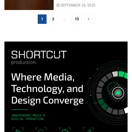
SEPTEMBER 29, 2025
1
2
…
10