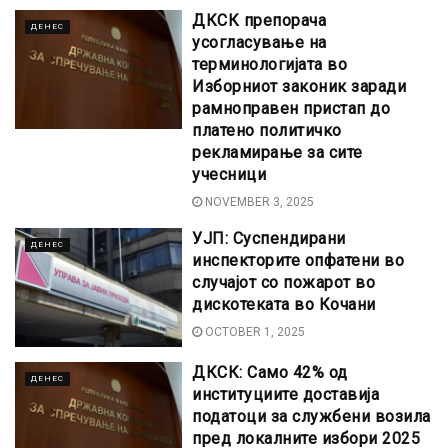
ДКСК препорача
ДЕНЕС
усогласување на
терминологијата во
Изборниот законик заради
рамноправен пристап до
платено политичко
рекламирање за сите
учесници
NOVEMBER 3, 2025
УЈП: Суспендирани
ДЕНЕС
инспекторите опфатени во
случајот со пожарот во
дискотеката во Кочани
OCTOBER 1, 2025
ДКСК: Само 42% од
ДЕНЕС
институциите доставија
податоци за службени возила
пред локалните избори 2025