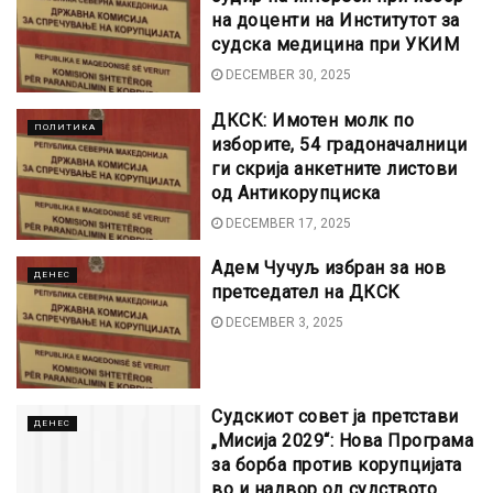
на доценти на Институтот за
судска медицина при УКИМ
DECEMBER 30, 2025
ДКСК: Имотен молк по
ПОЛИТИКА
изборите, 54 градоначалници
ги скрија анкетните листови
од Антикорупциска
DECEMBER 17, 2025
Адем Чучуљ избран за нов
ДЕНЕС
претседател на ДКСК
DECEMBER 3, 2025
Судскиот совет ја претстави
ДЕНЕС
„Мисија 2029“: Нова Програма
за борба против корупцијата
во и надвор од судството