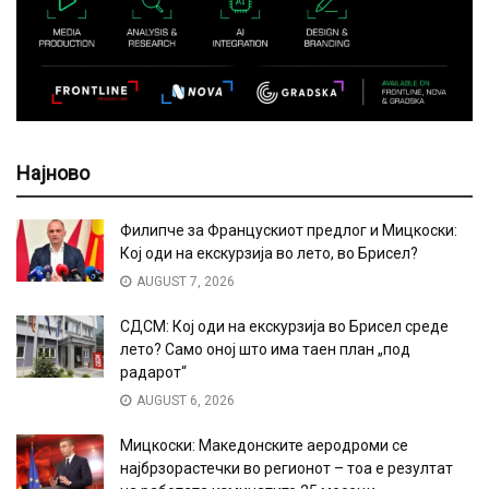
Најново
Филипче за Францускиот предлог и Мицкоски:
Кој оди на екскурзија во лето, во Брисел?
AUGUST 7, 2026
СДСМ: Кој оди на екскурзија во Брисел среде
лето? Само оној што има таен план „под
радарот“
AUGUST 6, 2026
Мицкоски: Македонските аеродроми се
најбрзорастечки во регионот – тоа е резултат