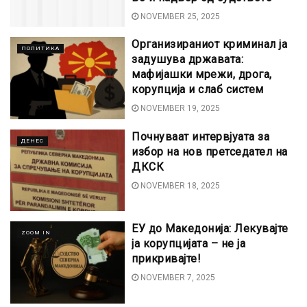
NOVEMBER 25, 2025
Организираниот криминал ја
ПОЛИТИКА
задушува државата:
мафијашки мрежи, дрога,
корупција и слаб систем
NOVEMBER 19, 2025
Почнуваат интервјуата за
ДЕНЕС
избор на нов претседател на
ДКСК
NOVEMBER 18, 2025
ЕУ до Македонија: Лекувајте
ZOOM IN
ја корупцијата – не ја
прикривајте!
NOVEMBER 7, 2025