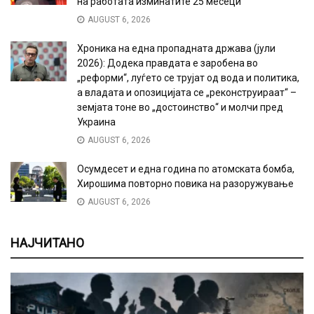
на работата изминатите 25 месеци
AUGUST 6, 2026
Хроника на една пропадната држава (јули
2026): Додека правдата е заробена во
„реформи“, луѓето се трујат од вода и политика,
а владата и опозицијата се „реконструираат“ –
земјата тоне во „достоинство“ и молчи пред
Украина
AUGUST 6, 2026
Осумдесет и една година по атомската бомба,
Хирошима повторно повика на разоружување
AUGUST 6, 2026
НАЈЧИТАНО