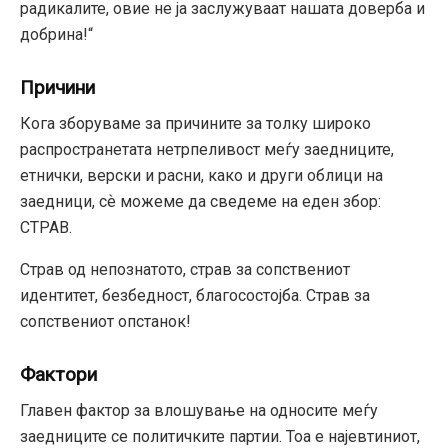
радикалите, овие не ја заслужуваат нашата доверба и
добрина!“
Причини
Кога зборуваме за причините за толку широко
распространетата нетрпеливост меѓу заедниците,
етнички, верски и расни, како и други облици на
заедници, сѐ можеме да сведеме на еден збор:
СТРАВ.
Страв од непознатото, страв за сопствениот
идентитет, безбедност, благосостојба. Страв за
сопствениот опстанок!
Фактори
Главен фактор за влошување на односите меѓу
заедниците се политичките партии. Тоа е најевтиниот,