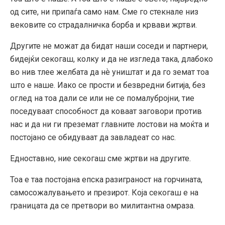
од сите, ни припаѓа само нам. Сме го стекнале низ
вековите со страдалничка борба и крвави жртви.
Другите не можат да бидат наши соседи и партнери,
бидејќи секогаш, колку и да не изгледа така, длабоко
во нив тлее желбата да нѐ уништат и да го земат тоа
што е наше. Иако се прости и безвредни битија, без
оглед на тоа дали се или не се помалубројни, тие
поседуваат способност да коваат заговори против
нас и да ни ги преземат главните лостови на моќта и
постојано се обидуваат да завладеат со нас.
Едноставно, ние секогаш сме жртви на другите.
Тоа е таа постојана епска разиграност на горчината,
самосожалувањето и презирот. Која секогаш е на
границата да се претвори во милитантна омраза.