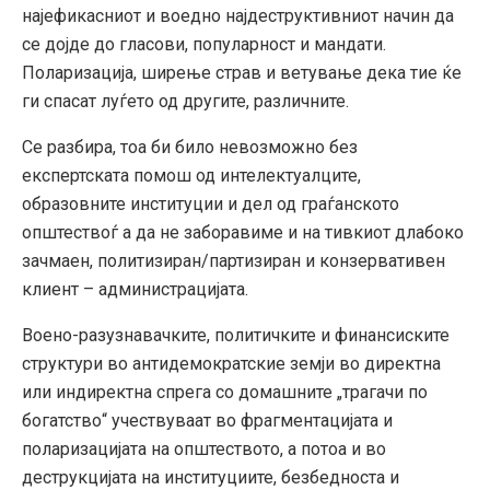
најефикасниот и воедно најдеструктивниот начин да
се дојде до гласови, популарност и мандати.
Поларизација, ширење страв и ветување дека тие ќе
ги спасат луѓето од другите, различните.
Се разбира, тоа би било невозможно без
експертската помош од интелектуалците,
образовните институции и дел од граѓанското
општествоѓ а да не заборавиме и на тивкиот длабоко
зачмаен, политизиран/партизиран и конзервативен
клиент – администрацијата.
Воено-разузнавачките, политичките и финансиските
структури во антидемократские земји во директна
или индиректна спрега со домашните „трагачи по
богатство“ учествуваат во фрагментацијата и
поларизацијата на општеството, а потоа и во
деструкцијата на институциите, безбедноста и