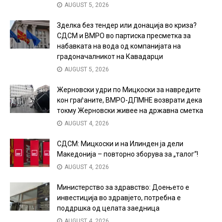
AUGUST 5, 2026
Зделка без тендер или донација во криза?
СДСМ и ВМРО во партиска пресметка за
набавката на вода од компанијата на
градоначалникот на Кавадарци
AUGUST 5, 2026
Жерновски удри по Мицкоски за навредите
кон граѓаните, ВМРО-ДПМНЕ возврати дека
токму Жерновски живее на државна сметка
AUGUST 4, 2026
СДСМ: Мицкоски и на Илинден ја дели
Македонија – повторно зборува за „талог“!
AUGUST 4, 2026
Министерство за здравство: Доењето е
инвестиција во здравјето, потребна е
поддршка од целата заедница
AUGUST 4, 2026