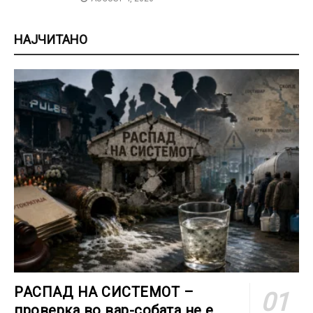
НАЈЧИТАНО
РАСПАД НА СИСТЕМОТ –
проверка во вар-собата не е