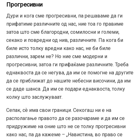
Прогресивни
Дури и кога сме прогресивни, па решаваме да ги
прифатиме различните од нас, ние тоа го правиме
затоа што сме благородни, сомилосни и големи,
секако и повредни од нив, различните. Па кога би
биле исто толку вредни како нас, не би биле
различни, зарем не? Но ние сме модерни и
прогресивни, затоа ги прифаќаме различните. Треба
еднаквоста да се негува, да им се помогне на другите
да се приближат до нашите небесни височини, да им
се даде шанса. Да им се подари еднаквоста, толку
колку што заслужуваат.
Сепак, сѐ има свои граници. Секогаш ни е на
располагање правото да се разочараме и да им се
придружиме на оние што не се толку прогресивни
како нас, па да кажеме – „Навистина, во право се