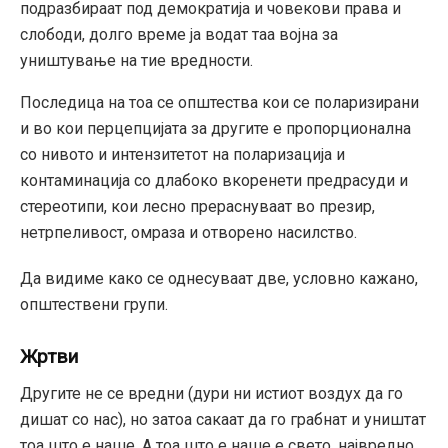
подразбираат под демократија и човекови права и
слободи, долго време ја водат таа војна за
уништување на тие вредности.
Последица на тоа се општества кои се поларизирани
и во кои перцепцијата за другите е пропорционална
со нивото и интензитетот на поларизација и
контаминација со длабоко вкоренети предрасуди и
стереотипи, кои лесно прераснуваат во презир,
нетрпеливост, омраза и отворено насилство.
Да видиме како се однесуваат две, условно кажано,
општествени групи.
Жртви
Другите не се вредни (дури ни истиот воздух да го
дишат со нас), но затоа сакаат да го грабнат и уништат
тоа што е наше. А тоа што е наше е свето, највредно