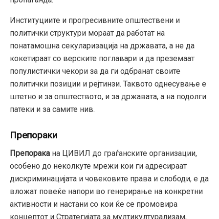
Институциите и прогресивните општествени и
политички структури мораат да работат на
понатамошна секуларизација на државата, а не да
кокетираат со верските поглавари и да преземаат
популистички чекори за да ги одбранат своите
политички позиции и рејтинзи. Таквото однесување е
штетно и за општеството, и за државата, а на подолги
патеки и за самите нив.
Препораки
Препорака
на ЦИВИЛ до граѓанските организации,
особено до неколкуте мрежи кои ги адресираат
дискриминацијата и човековите права и слободи, е да
вложат повеќе напори во генерирање на конкретни
активности и настани со кои ќе се промовира
концептот и Стратегијата за мултикултурализам,