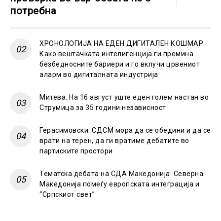
потребна
ХРОНОЛОГИЈА НА ЕДЕН ДИГИТАЛЕН КОШМАР:
Како вештачката интелигенција ги премина
безбедносните бариери и го вклучи црвениот
аларм во дигиталната индустрија
Митева: На 16 август уште еден голем настан во
Струмица за 35 години независност
Герасимовски: СДСМ мора да се обедини и да се
врати на терен, да ги вратиме дебатите во
партиските простори
Тематска дебата на СДА Македонија: Северна
Македонија помеѓу европската интеграција и
“Српскиот свет”