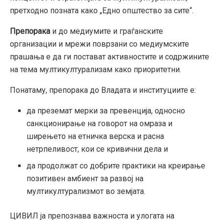
претходно позната како „Едно општество за сите“.
Препорака
и до медиумите и граѓанските
организации и мрежи поврзани со медиумските
прашања е да ги постават активностите и содржините
на тема мултикултурализам како приоритетни.
Понатаму, препорака до Владата и институциите е:
да преземат мерки за превенција, односно
санкционирање на говорот на омраза и
ширењето на етничка верска и расна
нетрпеливост, кои се кривични дела и
да продолжат со добрите практики на креирање
позитивен амбиент за развој на
мултикултурализмот во земјата.
ЦИВИЛ ја препознава важноста и улогата на