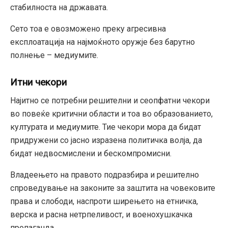
стабилноста на државата.
Сето тоа е овозможено преку агресивна
експлоатација на најмоќното оружје без барутно
полнење – медиумите.
Итни чекори
Најитно се потребни решителни и сеопфатни чекори
во повеќе критични области и тоа во образованието,
културата и медиумите. Тие чекори мора да бидат
придружени со јасно изразена политичка волја, да
бидат недвосмислени и бескомпромисни.
Владеењето на правото подразбира и решително
спроведување на законите за заштита на човековите
права и слободи, наспроти ширењето на етничка,
верска и расна нетрпеливост, и военохушкачка
пропаганда.