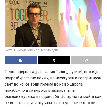
Фото: Б. Јордановска / ЦивилМедиа
Перцепцијата за „различните“ или „другите“, што и да
подразбираат тие поими, во несигурен и поларизиран
свет во кој се води голема војна во Европа,
неизбежно и се повеќе е заснована на
омаловажување и недоверба. Центрите на моќта кои
се во војна за уништување на вредностите што се