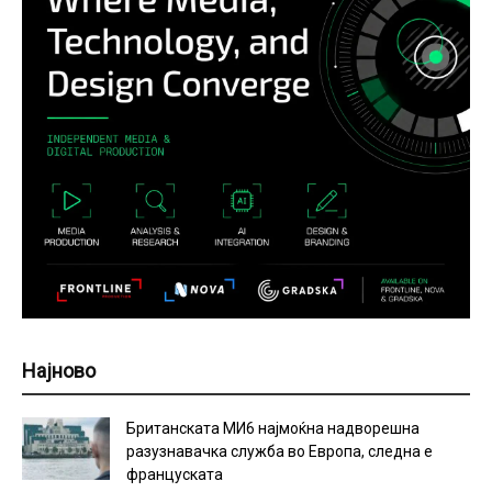
Најново
Британската МИ6 најмоќна надворешна
разузнавачка служба во Европа, следна е
француската