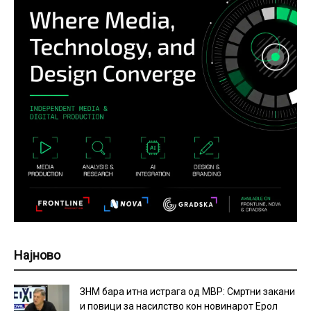
Најново
ЗНМ бара итна истрага од МВР: Смртни закани
и повици за насилство кон новинарот Ерол