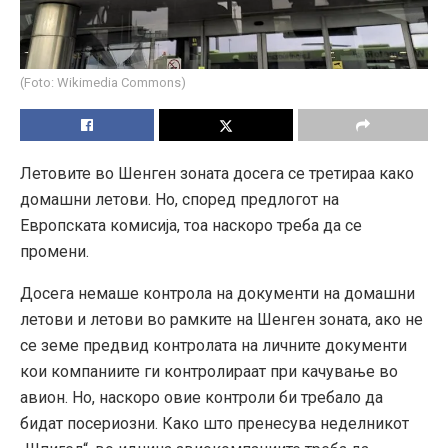
(Foto: Wikimedia Commons)
Летовите во Шенген зоната досега се третираа како
домашни летови. Но, според предлогот на
Европската комисија, тоа наскоро треба да се
промени.
Досега немаше контрола на документи на домашни
летови и летови во рамките на Шенген зоната, ако не
се земе предвид контролата на личните документи
кои компаниите ги контролираат при качување во
авион. Но, наскоро овие контроли би требало да
бидат посериозни. Како што пренесува неделникот