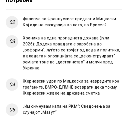
потребна
Филипче за Францускиот предлог и Мицкоски:
Кој оди на екскурзија во лето, во Брисел?
Хроника на една пропадната држава (јули
2026): Додека правдата е заробена во
„реформи“, луѓето се трујат од вода и политика,
а владата и опозицијата се „реконструираат“ –
земјата тоне во „достоинство“ и молчи пред
Украина
Жерновски удри по Мицкоски за навредите кон
граѓаните, ВМРО-ДПМНЕ возврати дека токму
Жерновски живее на државна сметка
„Им симнувам капа на РКМ“: Сведочења за
случајот „Мазут“