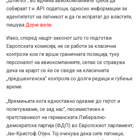
„Шпигел“, во иднина авиокомпаниите треба да
собираат т.н. API податоци, односно информации за
идентитетот на патникот и да ги испратат до властите,
пишува
Дојче веле
.
Иако, според нацрт-законот што го подготви
Европската комисија, не се работи за класични
контроли кои ги врши граничната полиција, туку
персоналот на авиокомпаниите, сепак се стравува
дека на крајот се ќе се сведе на класичната
„предшенгенска“ контрола со долги редици и губење
време.
„Времињата кога едноставно одевме до гејтот и
полетувавме, се зад нас“, песимистичен е
претставникот на германската Либерално-
демократска партија (ФДП) во Европскиот парламент,
Јан-Кристоф Отјен. Тој очекува дека сите патници,