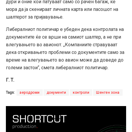
дури и оние кои патуваат само со рачен багаж, ќе
мора да ја скенираат личната карта или пасошот на
шалтерот за пријавување.
Либералниот политичар е убеден дека контролата на
документите ќе се врши на самиот шалтер, а не при
влегувањето во авионот. „Компаниите стравуваат
дека откривањето проблеми со документите само за
време на влегувањето во авион може да доведе до
големи застои“, смета либералниот политичар.
Г. Т.
Tags:
аеродроми
документи
контроли
Шенген зона