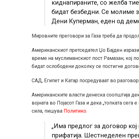
киднапираните, со желба тие
бидат безбедни. Се молиме за
Дени Куперман, еден од дем
Мировните преговори за Газа треба да продол
Американскиот претседател Џо Бајден изрази 
време на муслиманскиот пост Рамазан, кој п
бидат ослободени доколку се постигне догов
САД, Египет и Катар посредуваат во разговори
Американските власти денеска соопштија дек
војната во Појасот Газа и дека „топката сега е
сила, пишува
Политико
.
„Има предлог за договор кој 
прифатија. Шестнеделен пре