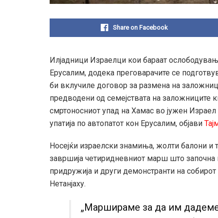
Share on Facebook
Илјадници Израелци кои бараат ослободувањ
Ерусалим, додека преговарачите се подготву
би вклучиле договор за размена на заложниц
предводени од семејствата на заложниците к
смртоносниот упад на Хамас во јужен Израел 
упатија по автопатот кон Ерусалим, објави
Тај
Носејќи израелски знамиња, жолти балони и т
завршија четиридневниот марш што започна н
придружија и други демонстранти на собирот
Нетанјаху.
„Маршираме за да им дадеме