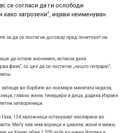
ас се согласи да ги ослободи
 како загрозени“, изјави неименуван
те за да се постигне договор пред почетокот на
каше да остане анонимен, истакна дека
а фаза“, со цел да се постигне „нешто потрајно“,
омош.
затишје во борбите во ноември минатата недела,
ници, главно жени, тинејџери и деца, додека Израел
летни затвореници.
о Газа, 134 заложници остануваат изолирани во
асти. Меѓу нив има војници и цивили, жени и мажи,
те на Хамас убија 1.200 луѓе во јужен Израел и