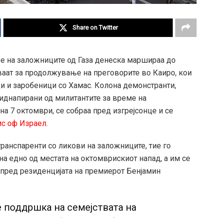
Share on Twitter
е на заложниците од Газа денеска маршираа до
ваат за продолжување на преговорите во Каиро, кои
и и заробеници со Хамас. Колона демонстранти,
иднапирани од милитантите за време на
на 7 октомври, се собраа пред изгрејсонце и се
мс оф Израел
.
ранспаренти со ликови на заложниците, тие го
а едно од местата на октомврискиот напад, а им се
 пред резиденцијата на премиерот Бенјамин
 поддршка на семејствата на