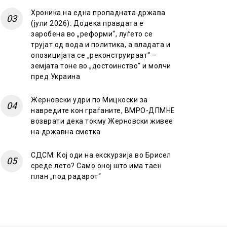
Хроника на една пропадната држава
(јули 2026): Додека правдата е
заробена во „реформи“, луѓето се
трујат од вода и политика, а владата и
опозицијата се „реконструираат“ –
земјата тоне во „достоинство“ и молчи
пред Украина
Жерновски удри по Мицкоски за
навредите кон граѓаните, ВМРО-ДПМНЕ
возврати дека токму Жерновски живее
на државна сметка
СДСМ: Кој оди на екскурзија во Брисел
среде лето? Само оној што има таен
план „под радарот“