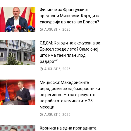
Филипче за Францускиот
предлог и Мицкоски: Кој оди на
екскурзија во лето, во Брисел?
AUGUST 7, 2026
СДСМ: Кој оди на екскурзија во
Брисел среде лето? Само оној
што има таен план „под
радарот“
AUGUST 6, 2026
Мицкоски: Македонските
аеродроми се најбрзорастечки
во регионот – тоа е резултат
на работата изминатите 25
месеци
AUGUST 6, 2026
Хроника на една пропадната