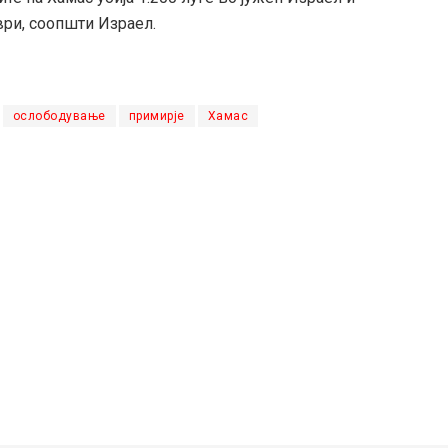
ври, соопшти Израел.
ослободување
примирје
Хамас