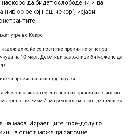
 наскоро да бидат ослободени и да
 нив со секој наш чекор“, изјави
онстрантите.
жат утре во Каиро.
надеж дека ќе се постигне прекин на огнот за
очнува на 10 март. Десетици заложници би можеле да
ор.
те за прекин на огнот од јануари.
а Израел начелно се согласил на прекин на огнот во
 на теренот на Хамас“ за прекинот на огнот да стапи во
е на маса. Израелците горе-долу го
кин на огнот може да започне