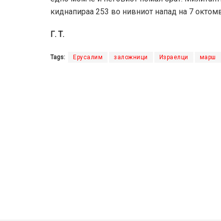
киднапираа 253 во нивниот напад на 7 октом
Г. Т.
Tags:
Ерусалим
заложници
Израелци
марш