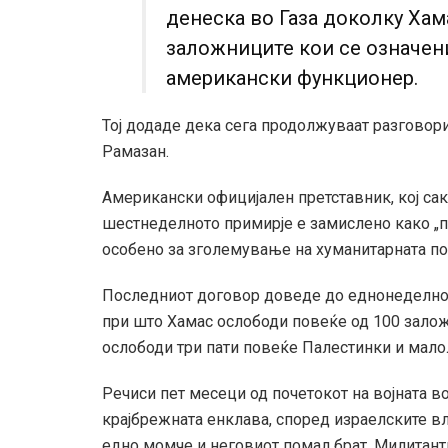
денеска во Газа доколку Хам
заложниците кои се означени
американски функционер.
Тој додаде дека сега продолжуваат разговори
Рамазан.
Американски официјален претставник, кој са
шестнеделното примирје е замислено како „прв
особено за зголемување на хуманитарната п
Последниот договор доведе до еднонеделно 
при што Хамас ослободи повеќе од 100 залож
ослободи три пати повеќе Палестинки и мало
Речиси пет месеци од почетокот на војната в
крајбрежната енклава, според израелските вл
едно момче и неговиот помал брат. Милитанти