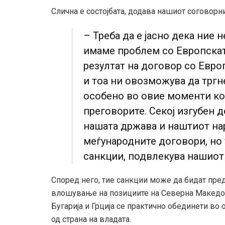
Слична е состојбата, додава нашиот соговорни
– Треба да е јасно дека ние 
имаме проблем со Европската
резултат на договор со Европ
и тоа ни овозможува да трг
особено во овие моменти ко
преговорите. Секој изгубен д
нашата држава и наштиот на
меѓународните договори, но 
санкции, подвлекува нашиот
Според него, тие санкции може да бидат пред
влошување на позициите на Северна Македони
Бугарија и Грција се практично обединети во
од страна на владата.