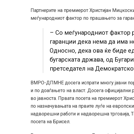
Партнерите на премиерот Христијан Мицкоски
меѓународниот фактор по прашањето за гара
– Со меѓународниот фактор 
гаранции дека нема да има н
Односно, дека ова ќе биде е
бугарската држава, од Бугарит
претседател на Демократско
ВМРО-ДПМНЕ досега испрати многу јавни пора
и по доаѓањето на власт. Досега официјални 
во јавноста. Првата посета на премиерот Хри
по назначувањата на првите луѓе на европски
надворешни работи и надворешна трговија, Т
посета на Брисел.