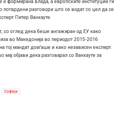
не е формирана влада, а европските институции ги
о потврдени разговори што се водат со цел да се
ксперт Питер Ванхауте.
т, со оглед дека беше ангажиран од ЕУ како
иза во Македонија во периодот 2015-2016
а тој мандат доаѓаше и како независен експерт.
о мај објави дека разговарал со Ванхауте за
Софија