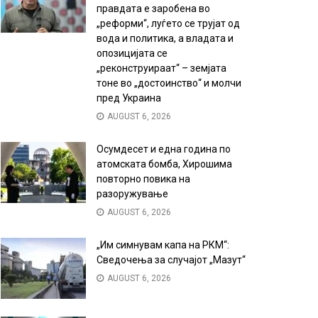
правдата е заробена во
„реформи“, луѓето се трујат од
вода и политика, а владата и
опозицијата се
„реконструираат“ – земјата
тоне во „достоинство“ и молчи
пред Украина
AUGUST 6, 2026
Осумдесет и една година по
атомската бомба, Хирошима
повторно повика на
разоружување
AUGUST 6, 2026
„Им симнувам капа на РКМ“:
Сведочења за случајот „Мазут“
AUGUST 6, 2026