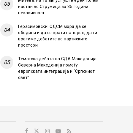
Митева: На 16 август уште еден голем
настан во Струмица за 35 години
независност
Герасимовски: СДСМ мора да се
обедини и да се врати на терен, да ги
вратиме дебатите во партиските
простори
Тематска дебата на СДА Македонија:
Северна Македонија помеѓу
европската интеграција и “Српскиот
свет”