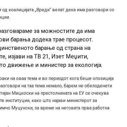
 од коалицијата „Вреди“ велат дека има разговори со
нции.
разговараме за можностите да има
ови барања додека трае процесот.
динственото барање од страна на
е, изјави на ТВ 21, Изет Меџити,
то движење и министер за екологија.
ки на оваа тема и во периодот кога беше опозиција
разговори на таа тема немало, барем не обелоденети
стијан Мицкоски на престолнината на ЕУ се очекува
те институции, како што најави министерот за
имчо Муцунски, за време на неговата прва работна