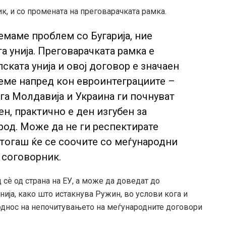
к, и со промената на преговарачката рамка.
немаме проблем со Бугарија, ние
 унија. Преговарачката рамка е
ската унија и овој договор е значаен
неме напред кон евроинтеграциите –
га Молдавија и Украина ги почнуват
ен, практично е ден изгубен за
род. Може да не ги респектирате
тогаш ќе се соочите со меѓународни
 соговорник.
 сѐ од страна на ЕУ, а може да доведат до
ја, како што истакнува Ружин, во услови кога и
 однос на непочитувањето на меѓународните договори