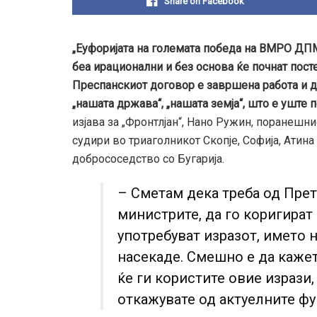
Share on Facebook
„Еуфоријата на големата победа на ВМРО ДПМ
беа ирационални и без основа ќе почнат посте
Преспанскиот договор е завршена работа и д
„нашата држава“, „нашата земја“, што е уште
изјава за „Фронтлјан“, Нано Ружин, поранешн
судири во триаголникот Скопје, Софија, Атина
добрососедство со Бугарија.
– Сметам дека треба од Прет
министрите, да го коригират 
употребуват изразот, името 
насекаде. Смешно е да кажет
ќе ги користите овие изрази,
откажувате од актуелните фу