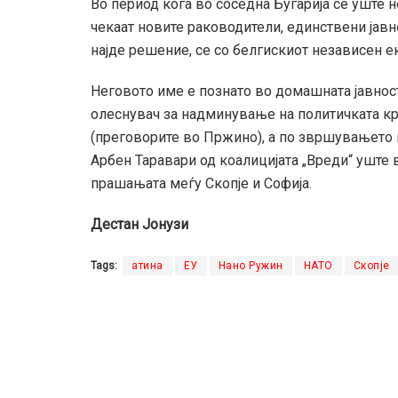
Во период кога во соседна Бугарија сѐ уште 
чекаат новите раководители, единствени јавн
најде решение, се со белгискиот независен е
Неговото име е познато во домашната јавнос
олеснувач за надминување на политичката кр
(преговoрите во Пржино), а по звршувањето н
Арбен Таравари од коалицијата „Вреди“ уште в
прашањата меѓу Скопје и Софија.
Дестан Јонузи
Tags:
атина
ЕУ
Нано Ружин
НАТО
Скопје