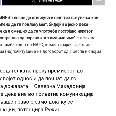
Share on Twitter
НЕ ќе почне да стивнува и сите тие ветувања кои
пено да ги повлекуваат, бидејќи е јасно дека –
ека е смешно да се употреби постојано изразот
 пострашно од порано кога имавме име“
– вели во
иот амбасадор во НАТО, коментирајќи ги јавните
 за (не)почитување на договорот од Преспа и оној за
седателката, преку премиерот до
својот однос и да почнат да го
на државата – Северна Македонија
е дека вие во приватна комуникација
 ваше право е само доклку се
нкции, потенцира Ружин.