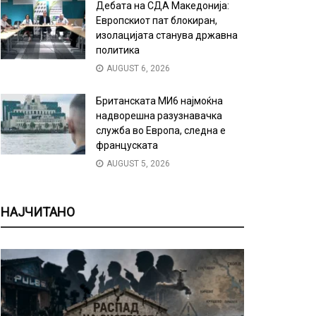
Дебата на СДА Македонија:
Европскиот пат блокиран,
изолацијата станува државна
политика
AUGUST 6, 2026
Британската МИ6 најмоќна
надворешна разузнавачка
служба во Европа, следна е
француската
AUGUST 5, 2026
НАЈЧИТАНО