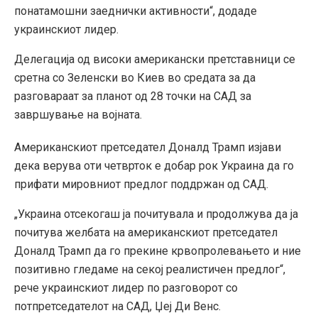
понатамошни заеднички активности“, додаде
украинскиот лидер.
Делегација од високи американски претставници се
сретна со Зеленски во Киев во средата за да
разговараат за планот од 28 точки на САД за
завршување на војната.
Американскиот претседател Доналд Трамп изјави
дека верува оти четврток е добар рок Украина да го
прифати мировниот предлог поддржан од САД.
„Украина отсекогаш ја почитувала и продолжува да ја
почитува желбата на американскиот претседател
Доналд Трамп да го прекине крвопролевањето и ние
позитивно гледаме на секој реалистичен предлог“,
рече украинскиот лидер по разговорот со
потпретседателот на САД, Џеј Ди Венс.