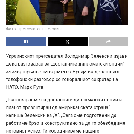
Фото: Претседател на Украина
Украинскиот претседател Володимир Зеленски изјави
дека разговарал за „достапните дипломатски опции“
за завршување на војната со Русија во денешниот
телефонски разговор со генералниот секретар на
НАТО, Марк Руте.
„Разговаравме за достапните дипломатски опции и
планот презентиран од американската страна“,
напиша Зеленски на „Х“. „Сега сме подготвени да
работиме брзо и конструктивно за да го обезбедиме
неговиот успех. Ги координираме нашите