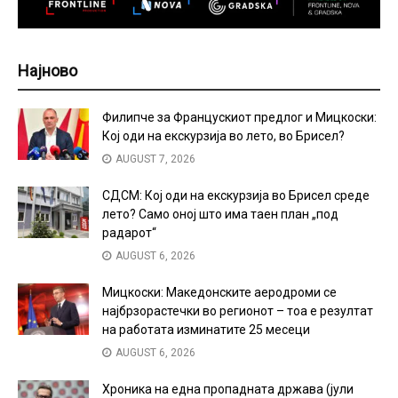
Најново
Филипче за Францускиот предлог и Мицкоски:
Кој оди на екскурзија во лето, во Брисел?
AUGUST 7, 2026
СДСМ: Кој оди на екскурзија во Брисел среде
лето? Само оној што има таен план „под
радарот“
AUGUST 6, 2026
Мицкоски: Македонските аеродроми се
најбрзорастечки во регионот – тоа е резултат
на работата изминатите 25 месеци
AUGUST 6, 2026
Хроника на една пропадната држава (јули