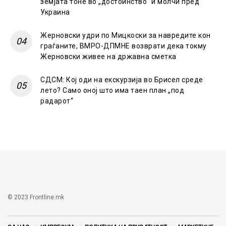
земјата тоне во „достоинство“ и молчи пред
Украина
Жерновски удри по Мицкоски за навредите кон
граѓаните, ВМРО-ДПМНЕ возврати дека токму
Жерновски живее на државна сметка
СДСМ: Кој оди на екскурзија во Брисел среде
лето? Само оној што има таен план „под
радарот“
© 2023 Frontline.mk