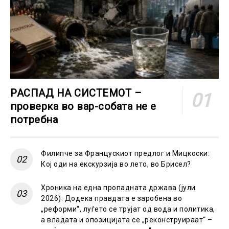
РАСПАД НА СИСТЕМОТ –
проверка во вар-собата не е
потребна
Филипче за Францускиот предлог и Мицкоски:
Кој оди на екскурзија во лето, во Брисел?
Хроника на една пропадната држава (јули
2026): Додека правдата е заробена во
„реформи“, луѓето се трујат од вода и политика,
а владата и опозицијата се „реконструираат“ –