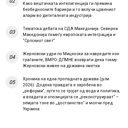
Како вештачката интелигенција ги премина
безбедносните бариери и го вклучи црвениот
аларм во дигиталната индустрија
Тематска дебата на СДА Македонија: Северна
Македонија помеѓу европската интеграција и
“Српскиот свет”
Жерновски удри по Мицкоски за навредите кон
граѓаните, ВМРО-ДПМНЕ возврати дека токму
Жерновски живее на државна сметка
Хроника на една пропадната држава (јули
2026): Додека правдата е заробена во
„реформи“, луѓето се трујат од вода и политика,
а владата и опозицијата се „реконструираат“ –
земјата тоне во „достоинство“ и молчи пред
Украина