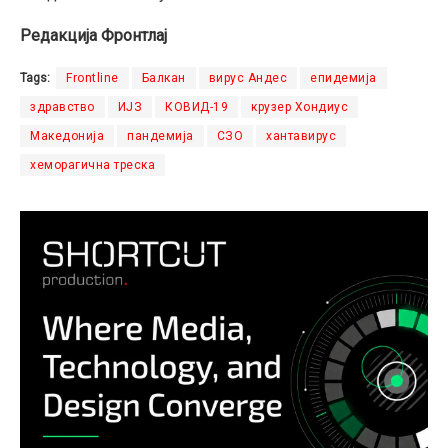
Редакција Фронтлај
Tags:
Frontline
Балкан
вирус Андес
епидемија
здравство
ИЈЗ
КОВИД-19
крузер Хондиус
Македонија
пандемија
СЗО
хантавирус
хеморагична треска