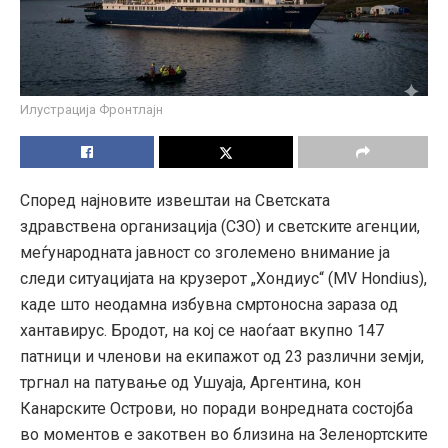
Илустрација Фронтлајн
Според најновите извештаи на Светската
здравствена организација (СЗО) и светските агенции,
меѓународната јавност со зголемено внимание ја
следи ситуацијата на крузерот „Хондиус“ (MV Hondius),
каде што неодамна избувна смртоносна зараза од
хантавирус. Бродот, на кој се наоѓаат вкупно 147
патници и членови на екипажот од 23 различни земји,
тргнал на патување од Ушуаја, Аргентина, кон
Канарските Острови, но поради вонредната состојба
во моментов е закотвен во близина на Зеленортските