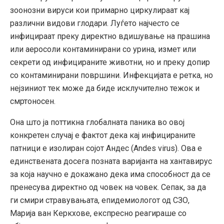
зоонозни вируси кои примарно циркулираат кај
различни видови глодари. Луѓето најчесто се
инфицираат преку директно вдишување на прашина
или аеросоли контаминирани со урина, измет или
секрети од инфицираните животни, но и преку допир
со контаминирани површини. Инфекцијата е ретка, но
нејзиниот тек може да биде исклучително тежок и
смртоносен.
Она што ја поттикна глобалната паника во овој
конкретен случај е фактот дека кај инфицираните
патници е изолиран сојот Андес (Andes virus). Ова е
единствената досега позната варијанта на хантавирус
за која научно е докажано дека има способност да се
пренесува директно од човек на човек. Сепак, за да
ги смири стравувањата, епидемиологот од СЗО,
Марија ван Керкхове, експресно реагираше со