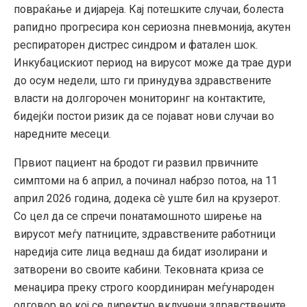
повраќање и дијареја. Кај потешките случаи, болеста
рапидно прогресира кон сериозна пневмонија, акутен
респираторен дистрес синдром и фатален шок.
Инкубацискиот период на вирусот може да трае дури
до осум недели, што ги принудува здравствените
власти на долгорочен мониторинг на контактите,
бидејќи постои ризик да се појават нови случаи во
наредните месеци.
Првиот пациент на бродот ги развил првичните
симптоми на 6 април, а починал набрзо потоа, на 11
април 2026 година, додека сè уште бил на крузерот.
Со цел да се спречи понатамошното ширење на
вирусот меѓу патниците, здравствените работници
наредија сите лица веднаш да бидат изолирани и
затворени во своите кабини. Тековната криза се
менаџира преку строго координиран меѓународен
одговор во кој се директно вклучени здравствените