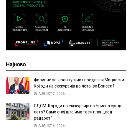
Најново
Филипче за Францускиот предлог и Мицкоски:
Кој оди на екскурзија во лето, во Брисел?
AUGUST 7, 2026
СДСМ: Кој оди на екскурзија во Брисел среде
лето? Само оној што има таен план „под
радарот“
AUGUST 6, 2026