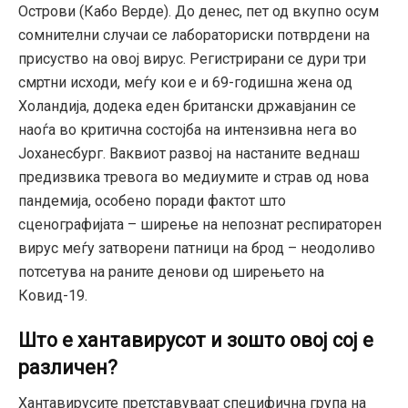
Острови (Кабо Верде). До денес, пет од вкупно осум
сомнителни случаи се лабораториски потврдени на
присуство на овој вирус. Регистрирани се дури три
смртни исходи, меѓу кои е и 69-годишна жена од
Холандија, додека еден британски државјанин се
наоѓа во критична состојба на интензивна нега во
Јоханесбург. Ваквиот развој на настаните веднаш
предизвика тревога во медиумите и страв од нова
пандемија, особено поради фактот што
сценографијата – ширење на непознат респираторен
вирус меѓу затворени патници на брод – неодоливо
потсетува на раните денови од ширењето на
Ковид-19.
Што е хантавирусот и зошто овој сој е
различен?
Хантавирусите претставуваат специфична група на