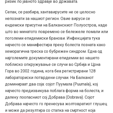
ризик по јавното здравје во државата.
Сепак, се разбира, хантавирусите не се целосно
непознати за нашиот регион. Овие вируси се
ендемски присутни на Балканскиот Полуостров, каде
што во минатото повремено се бележеле помали или
поголеми епидемиски бранови. Инфекцијата тука
најчесто се манифестира преку болеста позната како
хеморагична треска со бубрежен синдром. Една од
најголемите документирани епидемии во нашето
поблиско опкружување се случи во Србија и Црна
Гора во 2002 година, кога беа регистрирани 128
лабораториски потврдени случаи. На Балканот
доминираат два соја: сојот Пуумала (Puumala), кој
најчесто предизвикува поблага форма на болеста, и
далеку поопасниот сој Добрава (Dobrava). Сојот
Добрава најчесто го пренесува жолтовратиот глушец
и може да резултира со стапка на смртност која