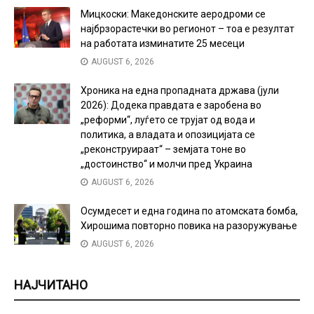
Мицкоски: Македонските аеродроми се
најбрзорастечки во регионот – тоа е резултат
на работата изминатите 25 месеци
AUGUST 6, 2026
Хроника на една пропадната држава (јули
2026): Додека правдата е заробена во
„реформи“, луѓето се трујат од вода и
политика, а владата и опозицијата се
„реконструираат“ – земјата тоне во
„достоинство“ и молчи пред Украина
AUGUST 6, 2026
Осумдесет и една година по атомската бомба,
Хирошима повторно повика на разоружување
AUGUST 6, 2026
НАЈЧИТАНО