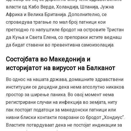
власти од Кабо Верде, Холандија, Шпанија, Јужна
Африка и Велика Британија. Дополнително, се
спроведува трагање по мал број патници кои
претходно го напуштиле бродот на островите Тристан
да Куња и Света Елена, со препораки истите веднаш
да бидат ставени во превентивна самоизолација.
Состојбата во Македонија и
историјатот на вирусот на Балканот
Во однос на нашата држава, домашните здравствени
институции се децидни дека нема апсолутно никаков
простор за ширење паника. Во овој момент нема
регистрирани случаи на инфекција во земјата, ниту
пак постојат податоци за македонски патници или
нивни блиски контакти поврзани со бродот „Хондиус“.
Властите потврдуваат дека не постојат индикации за