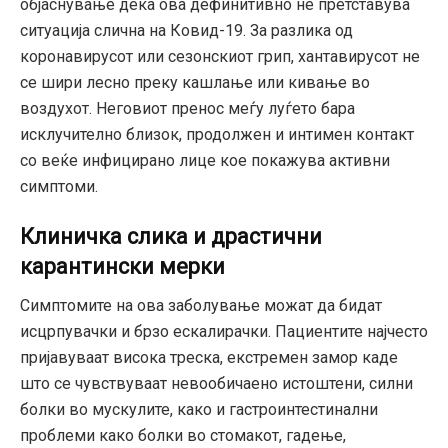
објаснување дека ова дефинитивно не претставува
ситуација слична на Ковид-19. За разлика од
коронавирусот или сезонскиот грип, хантавирусот не
се шири лесно преку кашлање или кивање во
воздухот. Неговиот пренос меѓу луѓето бара
исклучително близок, продолжен и интимен контакт
со веќе инфицирано лице кое покажува активни
симптоми.
Клиничка слика и драстични
карантински мерки
Симптомите на ова заболување можат да бидат
исцрпувачки и брзо ескалирачки. Пациентите најчесто
пријавуваат висока треска, екстремен замор каде
што се чувствуваат невообичаено истоштени, силни
болки во мускулите, како и гастроинтестинални
проблеми како болки во стомакот, гадење,