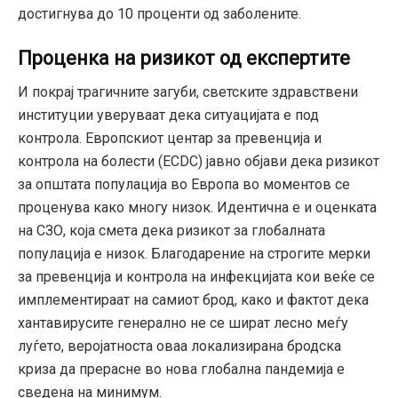
достигнува до 10 проценти од заболените.
Проценка на ризикот од експертите
И покрај трагичните загуби, светските здравствени
институции уверуваат дека ситуацијата е под
контрола. Европскиот центар за превенција и
контрола на болести (ECDC) јавно објави дека ризикот
за општата популација во Европа во моментов се
проценува како многу низок. Идентична е и оценката
на СЗО, која смета дека ризикот за глобалната
популација е низок. Благодарение на строгите мерки
за превенција и контрола на инфекцијата кои веќе се
имплементираат на самиот брод, како и фактот дека
хантавирусите генерално не се шират лесно меѓу
луѓето, веројатноста оваа локализирана бродска
криза да прерасне во нова глобална пандемија е
сведена на минимум.