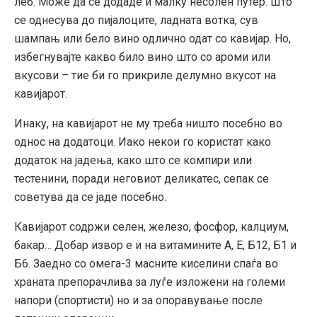
леб. Може да се додаде и малку несолен путер. Што
се однесува до пијалоците, ладната вотка, сув
шампањ или бело вино одлично одат со кавијар. Но,
избегнувајте какво било вино што со ароми или
вкусови – тие би го прикриле делумно вкусот на
кавијарот.
Инаку, на кавијарот не му треба ништо посебно во
однос на додатоци. Иако некои го користат како
додаток на јадења, како што се компири или
тестенини, поради неговиот деликатес, сепак се
советува да се јаде посебно.
Кавијарот содржи селен, железо, фосфор, калциум,
бакар… Добар извор е и на витамините А, Е, Б12, Б1 и
Б6. Заедно со омега-3 масните киселини спаѓа во
храната препорачлива за луѓе изложени на големи
напори (спортисти) но и за опоравување после