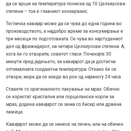
да се врши на температура пониска од 10 Целзиусови
степени – тоа е главниот конзерванс.
Тегличка кавијар може да се чува до една година во
производството, а најдобро време за консумирање е
три месеци по подготовката. Се чува во најстудениот
дел од фрижидерот, на четири Целзиусови степени. А,
кога ќе го отворите, советот гласи: Почекајте 30
минути пред јадењето, за кавијарот да ја достигне
оптималната соодветна температура. Откако ќе се
отвори, мора да се изеде во рок од најмногу 24 часа.
Ставете го оригиналното пакување на мраз. Обично
се користат кристални или порцелански корпи за
мраз, додека кавијарот се зема со бисер или дрвена
лажица.
Кавијарот може да се нанесе на печен, или на обичен