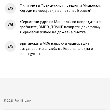
Филипче за Францускиот предлог и Мицкоски:
Кој оди на екскурзија во лето, во Брисел?
Жерновски удри по Мицкоски за навредите кон
граѓаните, ВМРО-ДПМНЕ возврати дека токму
Жерновски живее на државна сметка
Британската МИ6 најмоќна надворешна
разузнавачка служба во Европа, следна е
француската
© 2023 Frontline.mk