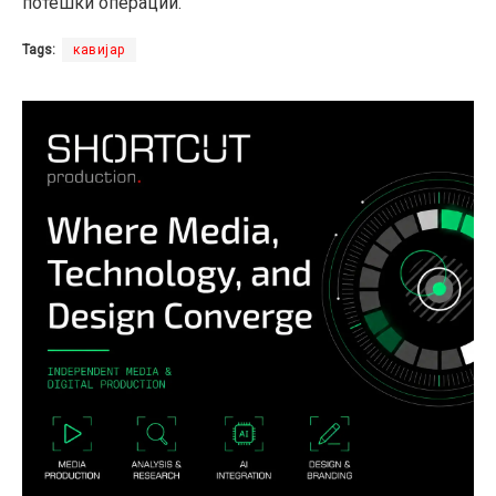
потешки операции.
Tags:
кавијар