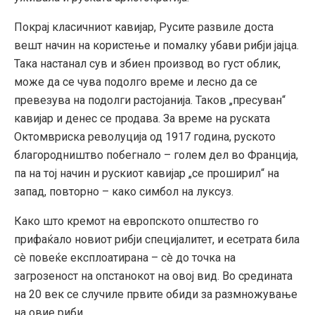
Покрај класичниот кавијар, Русите развиле доста
вешт начин на користење и помалку убави рибји јајца.
Така настанал сув и збиен производ во густ облик,
може да се чува подолго време и лесно да се
превезува на подолги растојанија. Таков „пресуван“
кавијар и денес се продава. За време на руската
Октомвриска револуција од 1917 година, руското
благородништво побегнало – голем дел во Франција,
па на тој начин и рускиот кавијар „се проширил“ на
запад, повторно – како симбол на луксуз.
Како што кремот на европското општество го
прифаќало новиот рибји специјалитет, и есетрата била
сè повеќе експлоатирана – сè до точка на
загрозеност на опстанокот на овој вид. Во средината
на 20 век се случиле првите обиди за размножување
на овие риби.