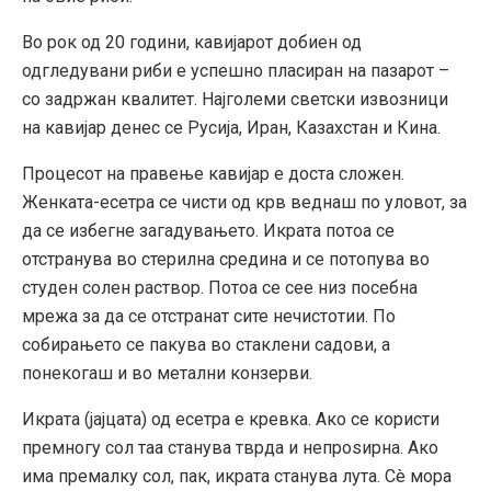
Во рок од 20 години, кавијарот добиен од
одгледувани риби е успешно пласиран на пазарот –
со задржан квалитет. Најголеми светски извозници
на кавијар денес се Русија, Иран, Казахстан и Кина.
Процесот на правење кавијар е доста сложен.
Женката-есетра се чисти од крв веднаш по уловот, за
да се избегне загадувањето. Икрата потоа се
отстранува во стерилна средина и се потопува во
студен солен раствор. Потоа се сее низ посебна
мрежа за да се отстранат сите нечистотии. По
собирањето се пакува во стаклени садови, а
понекогаш и во метални конзерви.
Икрата (јајцата) од есетра е кревка. Ако се користи
премногу сол таа станува тврда и непроѕирна. Ако
има премалку сол, пак, икрата станува лута. Сè мора