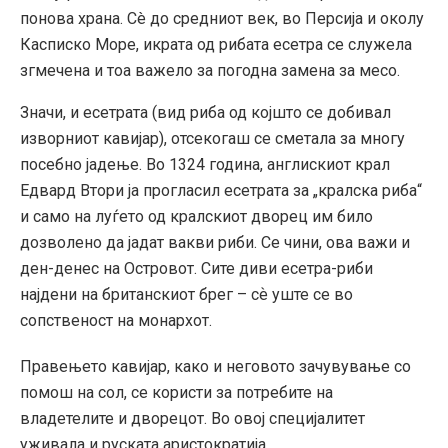
понова храна. Сè до средниот век, во Персија и околу
Касписко Море, икрата од рибата есетра се служела
згмечена и тоа важело за погодна замена за месо.
Значи, и есетрата (вид риба од којшто се добивал
изворниот кавијар), отсекогаш се сметала за многу
посебно јадење. Во 1324 година, англискиот крал
Едвард Втори ја прогласил есетрата за „кралска риба“
и само на луѓето од кралскиот дворец им било
дозволено да јадат вакви риби. Се чини, ова важи и
ден-денес на Островот. Сите диви есетра-риби
најдени на британскиот брег – сѐ уште се во
сопственост на монархот.
Правењето кавијар, како и неговото зачувување со
помош на сол, се користи за потребите на
владетелите и дворецот. Во овој специјалитет
уживала и руската аристократија.