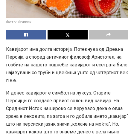
Фото: Фрипик
Кавијарот има долга историја. Потекнува од Древна
Персија, а според античкиот филозоф Аристотел, на
гозбите на нашето поднебје кавијарот и есетрата биле
најавувани со труби и цвеќиња уште од четвртиот век
п.н.е.
И денес кавијарот е симбол на луксуз. Старите
Персијци го создале првиот солен вид кавијар. На
Средниот Исток нашироко се верувало дека е оваа
храна е лековита, па затоа и го добила името „кавијар“
што на персиски јазик значи „колаче на моќта“. Но,
кавијарот каков што го знаеме денес е релативно