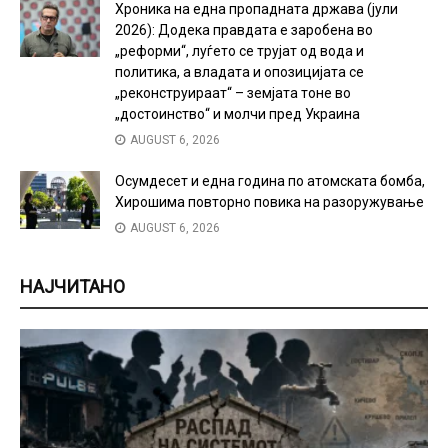
Хроника на една пропадната држава (јули
2026): Додека правдата е заробена во
„реформи“, луѓето се трујат од вода и
политика, а владата и опозицијата се
„реконструираат“ – земјата тоне во
„достоинство“ и молчи пред Украина
AUGUST 6, 2026
Осумдесет и една година по атомската бомба,
Хирошима повторно повика на разоружување
AUGUST 6, 2026
НАЈЧИТАНО